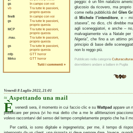
peggio: è un film natalizio americ
gs
In campo con voi
glucosio da ricovero, ma proprio p
vb
Tra tutte le passioni,
proprio questa
come nella pubblicità del
Glen Gr
finelli
In campo con voi
di
Michele l’intenditore
, e – mi
gs
Tra tutte le passioni,
stasera”
, no dico, chi direbbe ma
proprio questa
agli sceneggiatori, e anche – n
MCP
Tra tutte le passioni,
proprio questa
malvagiamente via a Natale per 
.mau.
Tra tutte le passioni,
Nigeria”
, che fino a un attimo pri
proprio questa
principio di base delle sceneggiat
gs
Tra tutte le passioni,
non lo reggo più.
proprio questa
mfp
GTT horror
Mirko
GTT horror
Pubblicato nella categoria
Culturacultura
Tutti i commenti
»
dovrebbero andare a ballare in Puglia
Venerdì 8 Luglio 2022, 21:01
Aspettando una mail
È
venerdì sera, il momento in cui faccio clic e su
Wattpad
appare un nu
pubblicare per prova (vi ho mai detto che a me le allitterazioni piaccion
volevo raccontarvi del senso del tempo completamente proprio che ha il mo
Per carità, io sono digitale e ingegnerista; per me, il tempo di ris
interrogato da un client, una risposta si deve sempre dare. Invece, quando 