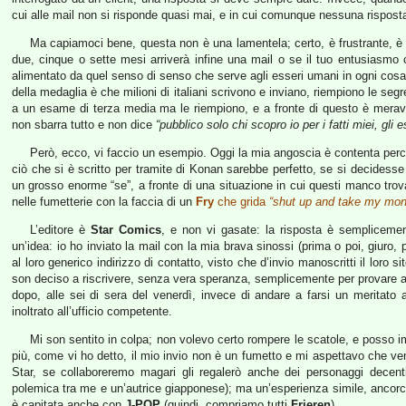
cui alle mail non si risponde quasi mai, e in cui comunque nessuna rispost
Ma capiamoci bene, questa non è una lamentela; certo, è frustrante, è de
due, cinque o sette mesi arriverà infine una mail o se il tuo entusiasmo
alimentato da quel senso di senso che serve agli esseri umani in ogni cosa 
della medaglia è che milioni di italiani scrivono e inviano, riempiono le segre
a un esame di terza media ma le riempiono, e a fronte di questo è meravi
non sbarra tutto e non dice
“pubblico solo chi scopro io per i fatti miei, gli
Però, ecco, vi faccio un esempio. Oggi la mia angoscia è contenta perc
ciò che si è scritto per tramite di Konan sarebbe perfetto, se si decidesse
un grosso enorme “se”, a fronte di una situazione in cui questi manco tro
nelle fumetterie con la faccia di un
Fry
che grida
“shut up and take my mo
L’editore è
Star Comics
, e non vi gasate: la risposta è semplicem
un’idea: io ho inviato la mail con la mia brava sinossi (prima o poi, giuro
al loro generico indirizzo di contatto, visto che d’invio manoscritti il loro s
son deciso a riscrivere, senza vera speranza, semplicemente per provare a c
dopo, alle sei di sera del venerdì, invece di andare a farsi un meritato
inoltrato all’ufficio competente.
Mi son sentito in colpa; non volevo certo rompere le scatole, e posso im
più, come vi ho detto, il mio invio non è un fumetto e mi aspettavo che ven
Star, se collaboreremo magari gli regalerò anche dei personaggi decent
polemica tra me e un’autrice giapponese); ma un’esperienza simile, ancorc
è capitata anche con
J-POP
(quindi, compriamo tutti
Frieren
).