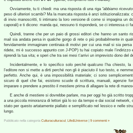
Ovviamente, tu ti chiedi: ma una risposta di una riga
“abbiamo ricevut
peso di ulteriori scambi? Ma la mancata risposta è anzi istituzionalizzata: 
di invio manoscritti, ti intimano la loro versione di come si impagina un 
caporali) e ti dicono: manda qui, nessuno ti risponderà, se ci interessa ci 
Quindi, tranne che per un paio di grossi editori che hanno un santo r
mail sia andata persa in qualche gorgo di rete o più probabilmente in qualc
fervidamente immaginare centinaia di motivi per cui una mail si sia persa
ridete, mi è successo appunto con J-POP) tu hai copiato male l’indirizzo 
riprendi la tua vita; e speri che tra sei mesi t’arrivi un imprevisto dono del d
Incidentalmente, e lo specifico solo perché qualcuno l’ha chiesto, la 
l’editore non si mette a dirti perché non gli è piaciuto il tuo testo, e nem
perfetto. Anche qui, è una impossibilità materiale; ci sono semplicemente
sicuro di quel che fai, esistono scuole di scrittura, manuali, agenzie fo
imparare o prendere a prestito il mestiere prima di allagare la rete di manoscr
E anche di mestiere si dovrebbe parlare, ma per oggi ho già scritto trop
a una piccola minoranza di lettori già lo so da tempo e dai social network
stato per questo artatamente piallato e semplificato nel lessico e nelle str
lungo.
Pubblicato nella categoria
Culturaculturacul
,
Life&Universe
|
9 commenti »