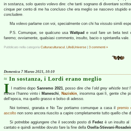
in sostanza, solo questo volevo dire: che tanti sognano di diventare scritt
cinque per cento di me ha concluso che era meglio se nascevo stupido e 
concludere
.
Ma volevo parlarne con voi, specialmente con chi ha vissuto simili espe
P.S. Comunque, se qualcuno usa
Wattpad
e vuol fare un beta test o
faremo; ovviamente, qualsiasi commento, insulto, bacio o spintarella vale.
Pubblicato nella categoria
Culturaculturacul
,
Life&Universe
|
3 commenti »
Domenica 7 Marzo 2021, 10:10
In sostanza, i Lordi erano meglio
I
l mattino dopo
Sanremo 2021
, posso dire che l’
old grey whistle test
l
invece l’hanno vinto i
Maneschi
,
Naziskin
, insomma quei lì, gente che p
dell’epoca, ma quello grasso e bolso di adesso.
Noi torinesi, granata e No Tav portiamo comunque a casa il
premio d
ascolto
non sono ancora riuscito a capire completamente tutto quello che dic
Si potrebbe aggiungere che il secondo posto di
Fedez
è un insulto al
cantato e quindi avrebbe dovuto fare la fine della
Osella-Stievani-Rosadei