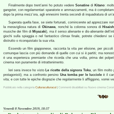
Finalmente dopo trent’anni ho potuto vedere
Sonatine
di
Kitano
: molt
gangster, con regolamentari sparatorie e ammazzamenti, ma è completamen
dopo la prima mezz’ora, agli ennesimi trenta secondi di inquadratura di un’au
Superata quella fase, se siete fortunati, comincerete ad apprezzare non 
la meravigliosa natura di
Okinawa
, nonché la colonna sonora di
Hisaish
musiche dei film di
Miyazaki
), ma il senso alienante e dis-alienante dell’
giochi sulla spiaggia o nel fantastico climax finale, potrete chiedervi se 
distrutto o riconquistato la sua vita.
Essendo un film giapponese, racconta la vita per elisione, per piccoli de
comunque lascia con più domande di quelle con cui si è partiti; ma nonostan
è una esperienza premiante che ricorda che una volta, prima dei polpett
cinema non puramente di intrattenimento.
Ieri sera invece ho visto
Le ricette della signora Toku
, un film molto 
protagonisti); ma a confronto persino
Una tomba per le lucciole
è il ca
vita; e con tutte le epiche disgrazie che regolarmente li affliggono, vorrei v
Pubblicato nella categoria
Culturaculturacul
|
Commenti disabilitati
su Nuovo cinema Coron
Venerdì 8 Novembre 2019, 18:37