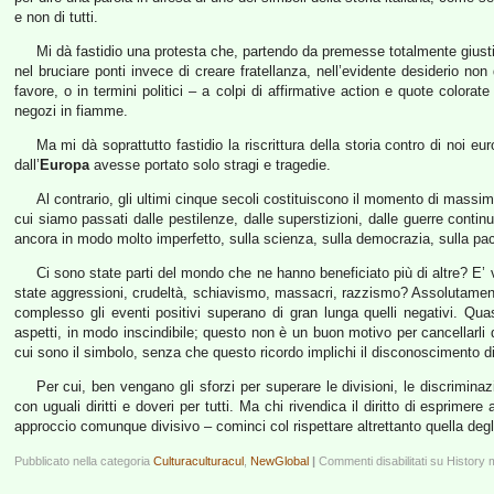
e non di tutti.
Mi dà fastidio una protesta che, partendo da premesse totalmente giustific
nel bruciare ponti invece di creare fratellanza, nell’evidente desiderio non 
favore, o in termini politici – a colpi di affirmative action e quote colorate 
negozi in fiamme.
Ma mi dà soprattutto fastidio la riscrittura della storia contro di noi e
dall’
Europa
avesse portato solo stragi e tragedie.
Al contrario, gli ultimi cinque secoli costituiscono il momento di massimo
cui siamo passati dalle pestilenze, dalle superstizioni, dalle guerre conti
ancora in modo molto imperfetto, sulla scienza, sulla democrazia, sulla pac
Ci sono state parti del mondo che ne hanno beneficiato più di altre? E
state aggressioni, crudeltà, schiavismo, massacri, razzismo? Assolutamente
complesso gli eventi positivi superano di gran lunga quelli negativi. Qua
aspetti, in modo inscindibile; questo non è un buon motivo per cancellarli dai
cui sono il simbolo, senza che questo ricordo implichi il disconoscimento d
Per cui, ben vengano gli sforzi per superare le divisioni, le discriminaz
con uguali diritti e doveri per tutti. Ma chi rivendica il diritto di esprimere
approccio comunque divisivo – cominci col rispettare altrettanto quella degli 
Pubblicato nella categoria
Culturaculturacul
,
NewGlobal
|
Commenti disabilitati
su History 