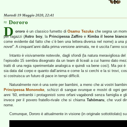
Martedì 19 Maggio 2020, 22:41
Dororo
D
ororo
è un classico fumetto di
Osamu Tezuka
che segna un moment
per ragazzi (
Astro boy
, la
Principessa Zaffiro
e
Kimba il leone bianc
come evidente dal fatto che c’è ben una lettera diversa nel nome) a una 
novel”
. A cinquant’anni dalla prima versione animata, ne è uscita l’anno sc
Intanto è visivamente notevole, dagli sfondi (la natura meravigliosa del
l’episodio 15 sembra disegnato da un team di liceali a cui hanno dato mezz
tratti di una regia sperimentale analogica e quindi va bene così). Ma poi è 
sia data dal corpo e quanto dall’anima e come la si cerchi e la si trovi, c
si costruisca un futuro di pace in tempi difficili.
Naturalmente non è una serie per bambini, a meno che ai vostri bambin
Principessa Mononoke
, schizzi di sangue ovunque e mostri di ogni ge
anni ’60, entrambi i protagonisti sono orfani vagabondi senza famiglia e gl
invece per il povero fratello-rivale che si chiama
Tahōmaru
, che vuol di
nome.
Comunque, Dororo è attualmente in visione (in originale sottotitolato) s