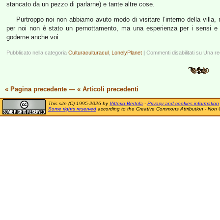
stancato da un pezzo di parlarne) e tante altre cose.
Purtroppo noi non abbiamo avuto modo di visitare l’interno della villa
per noi non è stato un pernottamento, ma una esperienza per i sensi e p
goderne anche voi.
Pubblicato nella categoria
Culturaculturacul
,
LonelyPlanet
|
Commenti disabilitati
su Una rec
« Pagina precedente
—
« Articoli precedenti
This site (C) 1995-2026 by
Vittorio Bertola
-
Privacy and cookies information
Some rights reserved
according to the Creative Commons Attribution - Non 