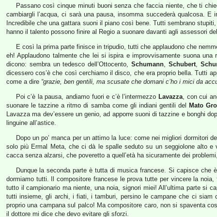
Passano così cinque minuti buoni senza che faccia niente, che ti chiedi 
cambiargli l’acqua, ci sarà una pausa, insomma succederà qualcosa. E i
Incredibile che una gattara suoni il piano così bene. Tutti sembrano stupiti,
hanno il talento possono finire al Regio a suonare davanti agli assessori d
E così la prima parte finisce in tripudio, tutti che applaudono che nemm
eh! Applaudono talmente che lei si ispira e improvvisamente suona una 
dicono: sembra un tedesco dell’Ottocento,
Schumann
,
Schubert
,
Schu
dicessero cos’è che così cerchiamo il disco, che era proprio bella. Tutti ap
come a dire
“grazie, ben gentili, ma scusate che domani c’ho i mici da accu
Poi c’è la pausa, andiamo fuori e c’è l’intermezzo
Lavazza
, con cui a
suonare le tazzine a ritmo di samba come gli indiani gentili del
Mato Gr
Lavazza ma dev’essere un genio, ad apporre suoni di tazzine e bonghi dop
linguine all’astice.
Dopo un po’ manca per un attimo la luce: come nei migliori dormitori de
solo più Ermal Meta, che ci dà le spalle seduto su un seggiolone alto e
cacca senza alzarsi, che poveretto a quell’età ha sicuramente dei problemi
Dunque la seconda parte è tutta di musica francese. Si capisce che è 
dormiamo tutti. Il compositore francese le prova tutte per vincere la noia, fa i 
tutto il campionario ma niente, una noia, signori miei! All’ultima parte si c
tutti insieme, gli archi, i fiati, i tamburi, persino le campane che ci siam
proprio una campana sul palco! Ma compositore caro, non si spaventa così l
il dottore mi dice che devo evitare gli sforzi.