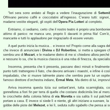
“Ieri sera sono andato al Regio a vedere l’inaugurazione di
Settem
Offrivano persino caffé e cioccolatini all’ingresso. C’erano tutti: signori, 
madame vestite eleganti, gli ospiti dell’
Opera Pia Lotteri
al completo.
Entriamo, ci sediamo, certo che il nostro teatro è proprio una bomboniera
attimo di panico: ne manca uno, proprio lì davanti in prima fila! Com’è, 
mancante e tutti lo applaudono per ringraziarlo di essere venuto.
A quel punto inizia la musica… e invece no! Proprio come alla sagra del
che invece di annunciare i
Divina
e
DJ Robertino
, si mette a spiegare 
sembra uno di
Mozart
, e le madame dietro di me si chiedono allora perch
e nessuno lo sa, che la musica classica è una roba di finezza, da specialist
Insomma, presenta che ti presenta, passano dieci minuti e finalmente 
punto tutti trattengono il fiato, che devono arrivare i maestri, e infine è co
impaludato, che si muove talmente piano che sembra pure lui un ospite de
famoso direttore d’orchestra indiano,
Ermal Meta
. Ma dietro di lui, improv
Arriva insomma questa tizia sui settant’anni, tutta scarmigliata, coi
gonnellona a fiori fin per terra di quelle che costano dodicimila lire al mer
le crocchette della colonia felina di
via Moretta
e sia salita lì sul palchet
portare a casa. E invece si siede lì e niente, gli altri iniziano a suonare,
gobbe delle piste del
Melezet
, e lei lì, seduta sullo sgabello che pensa ai su