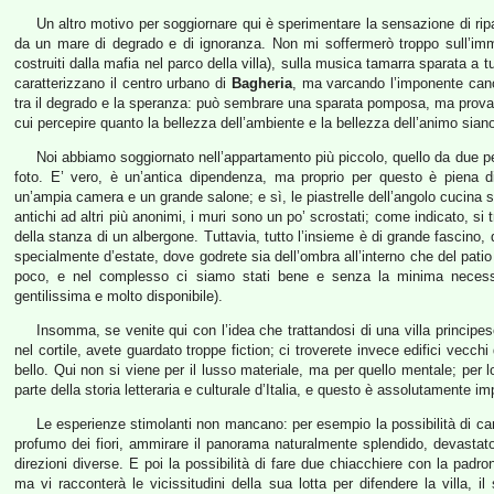
Un altro motivo per soggiornare qui è sperimentare la sensazione di ripara
da un mare di degrado e di ignoranza. Non mi soffermerò troppo sull’immon
costruiti dalla mafia nel parco della villa), sulla musica tamarra sparata a t
caratterizzano il centro urbano di
Bagheria
, ma varcando l’imponente cancel
tra il degrado e la speranza: può sembrare una sparata pomposa, ma provate 
cui percepire quanto la bellezza dell’ambiente e la bellezza dell’animo sian
Noi abbiamo soggiornato nell’appartamento più piccolo, quello da due per
foto. E’ vero, è un’antica dipendenza, ma proprio per questo è piena di
un’ampia camera e un grande salone; e sì, le piastrelle dell’angolo cucina s
antichi ad altri più anonimi, i muri sono un po’ scrostati; come indicato, s
della stanza di un albergone. Tuttavia, tutto l’insieme è di grande fascino
specialmente d’estate, dove godrete sia dell’ombra all’interno che del patio 
poco, e nel complesso ci siamo stati bene e senza la minima necessit
gentilissima e molto disponibile).
Insomma, se venite qui con l’idea che trattandosi di una villa principe
nel cortile, avete guardato troppe fiction; ci troverete invece edifici vecchi 
bello. Qui non si viene per il lusso materiale, ma per quello mentale; per lo
parte della storia letteraria e culturale d’Italia, e questo è assolutamente im
Le esperienze stimolanti non mancano: per esempio la possibilità di cam
profumo dei fiori, ammirare il panorama naturalmente splendido, devastat
direzioni diverse. E poi la possibilità di fare due chiacchiere con la padr
ma vi racconterà le vicissitudini della sua lotta per difendere la villa, i