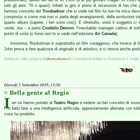
tutti gli anni ’70 o quasi). Infatti in giro è pieno di recensioni di fan ch
famoso concerto del
Troubadour
che si vede nel film lui non ha mica dav
composta; e come mai non si parla degli arrangiamenti, delle evoluzioni stili
quarto album (sapete, i fan sono così). E oltretutto, visto il soggetto ci
verde, ma – a parte
Crudelio Demon
, l’inevitabile manager cattivo di t
punto di vista (o forse non lo si vede nell’edizione
Air Canada
).
Insomma, Rocketman è soprattutto un film coraggioso, che invece di f
John prova a fare qualcosa di originale e di artistico, e ci riesce anche piu
Pubblicato nella categoria
Culturaculturacul
|
Commenti disabilitati
su Rocketman è meglio
Giovedì 5 Settembre 2019, 13:56
Bella gente al Regio
I
eri mi hanno portato al
Teatro Regio
a vedere un bel concerto di musi
l’ho fatto fare a una intelligenza artificiale, appositamente allenata con tutti
cosa ha prodotto.