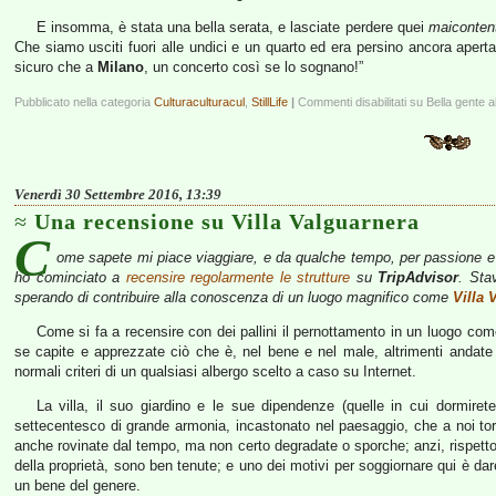
E insomma, è stata una bella serata, e lasciate perdere quei
maiconten
Che siamo usciti fuori alle undici e un quarto ed era persino ancora aperta 
sicuro che a
Milano
, un concerto così se lo sognano!”
Pubblicato nella categoria
Culturaculturacul
,
StillLife
|
Commenti disabilitati
su Bella gente a
Venerdì 30 Settembre 2016, 13:39
Una recensione su Villa Valguarnera
C
ome sapete mi piace viaggiare, e da qualche tempo, per passione e p
ho cominciato a
recensire regolarmente le strutture
su
TripAdvisor
. Sta
sperando di contribuire alla conoscenza di un luogo magnifico come
Villa 
Come si fa a recensire con dei pallini il pernottamento in un luogo com
se capite e apprezzate ciò che è, nel bene e nel male, altrimenti andate 
normali criteri di un qualsiasi albergo scelto a caso su Internet.
La villa, il suo giardino e le sue dipendenze (quelle in cui dormire
settecentesco di grande armonia, incastonato nel paesaggio, che a noi tor
anche rovinate dal tempo, ma non certo degradate o sporche; anzi, rispetto
della proprietà, sono ben tenute; e uno dei motivi per soggiornare qui è da
un bene del genere.