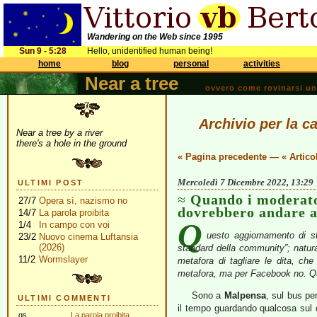
Wandering on the Web since 1995
Sun 9 - 5:28
Hello, unidentified human being!
home
blog
personal
activities
Near a tree
ovvero come rovinarsi una 
Archivio per la ca
Near a tree by a river
there's a hole in the ground
« Pagina precedente
—
« Artico
Mercoledì 7 Dicembre 2022, 13:29
ULTIMI POST
Quando i moderato
27/7
Opera sì, nazismo no
dovrebbero andare a 
14/7
La parola proibita
Q
1/4
In campo con voi
uesto aggiornamento di s
23/2
Nuovo cinema Luftansia
(2026)
standard della community”; natur
11/2
Wormslayer
metafora di tagliare le dita, ch
metafora, ma per Facebook no. Qui
Sono a
Malpensa
, sul bus pe
ULTIMI COMMENTI
il tempo guardando qualcosa sul c
gs
La parola proibita