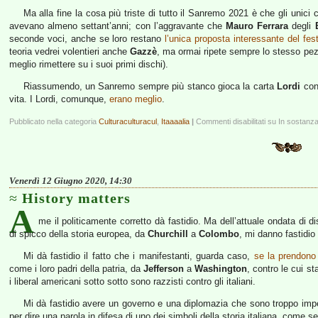
Ma alla fine la cosa più triste di tutto il Sanremo 2021 è che gli unici 
avevano almeno settant’anni; con l’aggravante che
Mauro Ferrara
degli
seconde voci, anche se loro restano
l’unica proposta interessante del fest
teoria vedrei volentieri anche
Gazzè
, ma ormai ripete sempre lo stesso pe
meglio rimettere su i suoi primi dischi).
Riassumendo, un Sanremo sempre più stanco gioca la carta
Lordi
con 
vita. I Lordi, comunque,
erano meglio
.
Pubblicato nella categoria
Culturaculturacul
,
Itaaaalia
|
Commenti disabilitati
su In sostanza,
Venerdì 12 Giugno 2020, 14:30
History matters
A
me il politicamente corretto dà fastidio. Ma dell’attuale ondata di d
di spicco della storia europea, da
Churchill
a
Colombo
, mi danno fastidio
Mi dà fastidio il fatto che i manifestanti, guarda caso,
se la prendono
come i loro padri della patria, da
Jefferson
a
Washington
, contro le cui st
i liberal americani sotto sotto sono razzisti contro gli italiani.
Mi dà fastidio avere un governo e una diplomazia che sono troppo impe
per dire una parola in difesa di uno dei simboli della storia italiana, come s