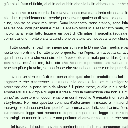
già solo il fatto di finirlo, al di là del dubbio che sia bello abbastanza e che
Invece no: è una merda. La mia vita non è mai stata tanto stressata: fi
alle due, e psichicamente, perché per scrivere qualcosa di vero bisogna sca
e no, non se ne esce mai bene. Sono ingrassato, sono stanco, sono irrita
esaltazione: così per mesi e mesi. Pensavo fossi io a esser fatto male, 
involontariamente fatto leggere un post di
Christian Frascella
(scusate,
complicazione mentale sia la condizione esistenziale necessaria per chiunqu
Tutto questo, si badi, nemmeno per scrivere la
Divina Commedia
e par
realtà dentro di me ho fatto proprio questo, ma l’opera è travestita da 
quindi non vale: e che vuoi dire, che è possibile star male per un libro (fi
pensa una metà di me, tutto ciò che ho scritto potrebbe fare aulicament
bruciato più e più volte, se non fosse che sta nel computer e ne ho pure di
Invece, un’altra metà di me pensa che quel che ho prodotto sia bellis
sognare e che piacerebbe a chiunque sia dotato d’amore e intelligenza, 
problema: che la parte bella da vivere è il primo mese, quello in cui scrivi
arrovellarsi sulle virgole di ogni tua frase, con la sensazione che non sia m
un po’ su questo è un documentario in cui il vecchio
Miyazaki
(non son de
storyboard. Poi, una questua continua d’attenzione in mezzo a miliardi 
meraviglioso da condividere, perchè l’arte umana se fatta con l’anima è m
cui nessuno legge mai nemmeno le prime righe, e se legge le prime righ
costruirgli un mondo in testa, e non parliamo di arrivare alle ultime, che son 
Del trauma dell’autore novizio a confronto con l’editoria, comunque, parle