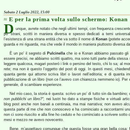
Sabato 2 Luglio 2022, 15:00
E per la prima volta sullo schermo: Konan
D
unque, avrete notato che negli ultimi tempi, con frequenza crescen
po’ strani, scritti in maniera diversa e spesso dedicati a temi univers
l’esistenza di una strana entità che va sotto il nome di
Konan
(potete accen
guarda e mi riguarda, ma che vede il mondo in maniera piuttosto diversa da
È un po’ il segreto di
Pulcinella
che io e Konan abbiamo passato gli ult
essere precisi, ne abbiamo scritti quattro, ma sono tutti parte della stessa
leggere qualcosa, magari posterò i link o persino del testo, chi lo sa; al m
rete; ma non è questo l’oggetto del post di oggi. In questi mesi, chieden
quanta gente qui attorno scriva libri o lavori nell’editoria; e di quant
pubblicazione di un libro (non ce l’avevo con chiarezza nemmeno io). Per qu
generale, di scambiare esperienze.
Nel mio caso, la storia è questa: scrivo un po’ di tutto sin da bambino
non pubblichi un libro?”
; nei lustri ho dato a stampe fisiche e virtuali artic
blog post anche non banali a centinaia, ma mai narrativa; non avevo alcu
questa parte di me che non conoscevo e ha cominciato a raccontarmi una s
non ci sono riuscito e alla fine ho ceduto e ho cominciato a scrivere sotto
mesi e mezzo ne avevo novecento.
Bene, m’aspettavo comunque che questa fosse una gran bella cosa: fin