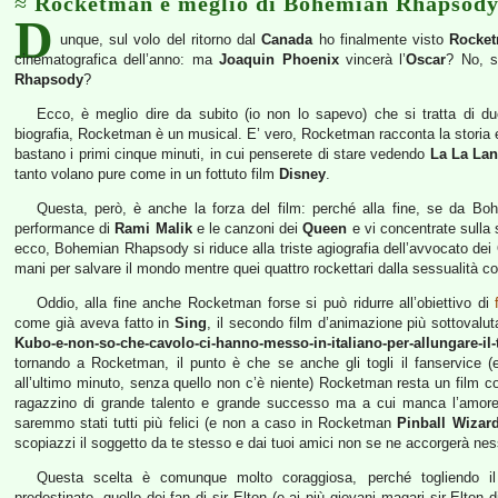
Rocketman è meglio di Bohemian Rhapsod
D
unque, sul volo del ritorno dal
Canada
ho finalmente visto
Rocke
cinematografica dell’anno: ma
Joaquin Phoenix
vincerà l’
Oscar
? No, 
Rhapsody
?
Ecco, è meglio dire da subito (io non lo sapevo) che si tratta di
biografia, Rocketman è un musical. E’ vero, Rocketman racconta la storia e
bastano i primi cinque minuti, in cui penserete di stare vedendo
La La La
tanto volano pure come in un fottuto film
Disney
.
Questa, però, è anche la forza del film: perché alla fine, se da Bo
performance di
Rami Malik
e le canzoni dei
Queen
e vi concentrate sulla s
ecco, Bohemian Rhapsody si riduce alla triste agiografia dell’avvocato dei 
mani per salvare il mondo mentre quei quattro rockettari dalla sessualità 
Oddio, alla fine anche Rocketman forse si può ridurre all’obiettivo di
come già aveva fatto in
Sing
, il secondo film d’animazione più sottoval
Kubo-e-non-so-che-cavolo-ci-hanno-messo-in-italiano-per-allungare-il
tornando a Rocketman, il punto è che se anche gli togli il fanservice
all’ultimo minuto, senza quello non c’è niente) Rocketman resta un film co
ragazzino di grande talento e grande successo ma a cui manca l’amor
saremmo stati tutti più felici (e non a caso in Rocketman
Pinball Wizar
scopiazzi il soggetto da te stesso e dai tuoi amici non se ne accorgerà ne
Questa scelta è comunque molto coraggiosa, perché togliendo il
predestinato, quello dei fan di sir Elton (e ai più giovani magari sir Elto