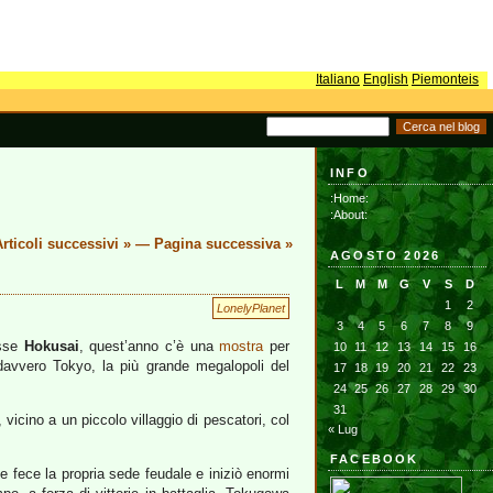
Italiano
English
Piemonteis
INFO
:Home:
:About:
rticoli successivi »
—
Pagina successiva »
AGOSTO 2026
L
M
M
G
V
S
D
1
2
LonelyPlanet
3
4
5
6
7
8
9
isse
Hokusai
, quest’anno c’è una
mostra
per
10
11
12
13
14
15
16
 davvero Tokyo, la più grande megalopoli del
17
18
19
20
21
22
23
24
25
26
27
28
29
30
31
vicino a un piccolo villaggio di pescatori, col
« Lug
FACEBOOK
e fece la propria sede feudale e iniziò enormi