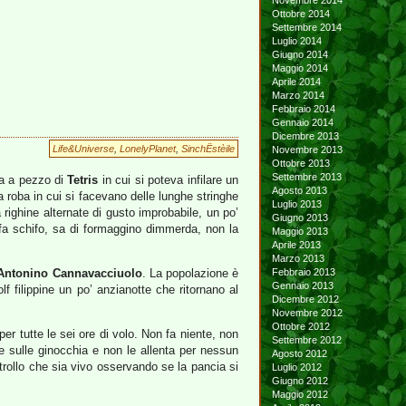
Novembre 2014
Ottobre 2014
Settembre 2014
Luglio 2014
Giugno 2014
Maggio 2014
Aprile 2014
Marzo 2014
Febbraio 2014
Gennaio 2014
Dicembre 2013
Life&Universe
,
LonelyPlanet
,
SinchËstèile
Novembre 2013
Ottobre 2013
Settembre 2013
tta a pezzo di
Tetris
in cui si poteva infilare un
Agosto 2013
la roba in cui si facevano delle lunghe stringhe
Luglio 2013
a righine alternate di gusto improbabile, un po’
Giugno 2013
 fa schifo, sa di formaggino dimmerda, non la
Maggio 2013
Aprile 2013
Marzo 2013
Antonino Cannavacciuolo
. La popolazione è
Febbraio 2013
Gennaio 2013
f filippine un po’ anzianotte che ritornano al
Dicembre 2012
Novembre 2012
Ottobre 2012
r tutte le sei ore di volo. Non fa niente, non
Settembre 2012
e sulle ginocchia e non le allenta per nessun
Agosto 2012
ntrollo che sia vivo osservando se la pancia si
Luglio 2012
Giugno 2012
Maggio 2012