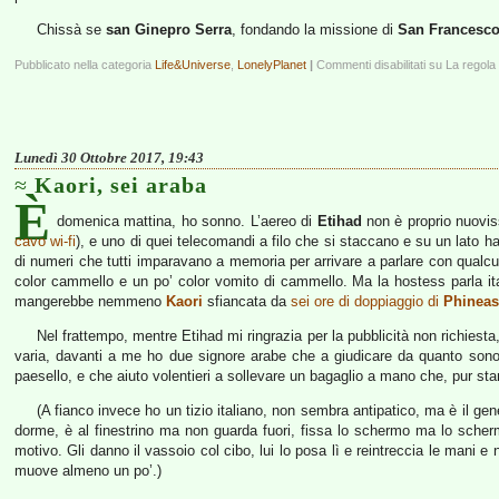
Chissà se
san Ginepro Serra
, fondando la missione di
San Francesco
Pubblicato nella categoria
Life&Universe
,
LonelyPlanet
|
Commenti disabilitati
su La regola 
Lunedì 30 Ottobre 2017, 19:43
Kaori, sei araba
È
domenica mattina, ho sonno. L’aereo di
Etihad
non è proprio nuovi
cavo wi-fi
), e uno di quei telecomandi a filo che si staccano e su un lato han
di numeri che tutti imparavano a memoria per arrivare a parlare con qual
color cammello e un po’ color vomito di cammello. Ma la hostess parla it
mangerebbe nemmeno
Kaori
sfiancata da
sei ore di doppiaggio di
Phineas
Nel frattempo, mentre Etihad mi ringrazia per la pubblicità non richiesta,
varia, davanti a me ho due signore arabe che a giudicare da quanto son
paesello, e che aiuto volentieri a sollevare un bagaglio a mano che, pur stand
(A fianco invece ho un tizio italiano, non sembra antipatico, ma è il ge
dorme, è al finestrino ma non guarda fuori, fissa lo schermo ma lo scher
motivo. Gli danno il vassoio col cibo, lui lo posa lì e reintreccia le mani e
muove almeno un po’.)