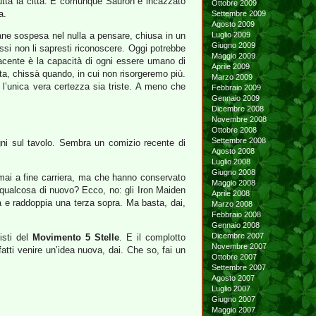
tta la città. E comunque Sauron è incazzato
Ottobre 2009
a.
Settembre 2009
Agosto 2009
mane sospesa nel nulla a pensare, chiusa in un
Luglio 2009
Giugno 2009
ssi non li sapresti riconoscere. Oggi potrebbe
Maggio 2009
facente è la capacità di ogni essere umano di
Aprile 2009
lta, chissà quando, in cui non risorgeremo più.
Marzo 2009
l’unica vera certezza sia triste. A meno che
Febbraio 2009
Gennaio 2009
Dicembre 2008
Novembre 2008
Ottobre 2008
Settembre 2008
ni sul tavolo. Sembra un comizio recente di
Agosto 2008
Luglio 2008
Giugno 2008
rmai a fine carriera, ma che hanno conservato
Maggio 2008
on qualcosa di nuovo? Ecco, no: gli Iron Maiden
Aprile 2008
da e raddoppia una terza sopra. Ma basta, dai,
Marzo 2008
Febbraio 2008
Gennaio 2008
Dicembre 2007
isti del
Movimento 5 Stelle
. E il complotto
Novembre 2007
 fatti venire un’idea nuova, dai. Che so, fai un
Ottobre 2007
Settembre 2007
Agosto 2007
Luglio 2007
Giugno 2007
Maggio 2007