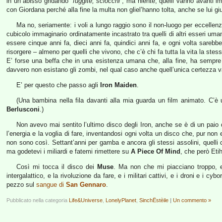
in un abisso gridando
“fuggite, sciocchi”
, ma niente, quelli vanno avanti im
con Giordana perché alla fine la multa non gliel’hanno tolta, anche se lui 
Ma no, seriamente: i voli a lungo raggio sono il non-luogo per eccellenz
cubicolo immaginario ordinatamente incastrato tra quelli di altri esseri um
essere cinque anni fa, dieci anni fa, quindici anni fa, e ogni volta sare
risorgere – almeno per quelli che vivono, che c’è chi fa tutta la vita la st
E’ forse una beffa che in una esistenza umana che, alla fine, ha sempre 
davvero non esistano gli zombi, nel qual caso anche quell’unica certezza va
E’ per questo che passo agli
Iron Maiden
.
(Una bambina nella fila davanti alla mia guarda un film animato. C’è
Berlusconi
.)
Non avevo mai sentito l’ultimo disco degli Iron, anche se è di un paio
l’energia e la voglia di fare, inventandosi ogni volta un disco che, pur non
non sono così. Settant’anni per gamba e ancora gli stessi assolini, quelli
ma godetevi i miliardi e fatemi rimettere su
A Piece Of Mind
, che però Eti
Così mi tocca il disco dei
Muse
. Ma non che mi piacciano troppo, e
intergalattico, e la rivoluzione da fare, e i militari cattivi, e i droni e i cybo
pezzo sul
sangue di
San Gennaro
.
Pubblicato nella categoria
Life&Universe
,
LonelyPlanet
,
SinchËstèile
|
Un commento »