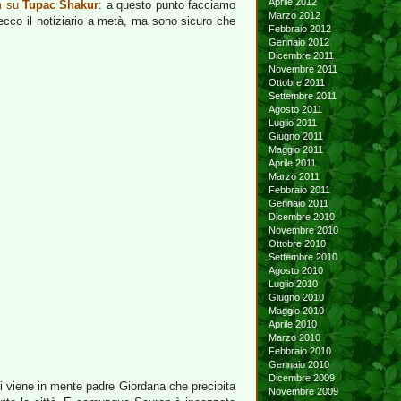
Aprile 2012
m su
Tupac Shakur
: a questo punto facciamo
Marzo 2012
ecco il notiziario a metà, ma sono sicuro che
Febbraio 2012
Gennaio 2012
Dicembre 2011
Novembre 2011
Ottobre 2011
Settembre 2011
Agosto 2011
Luglio 2011
Giugno 2011
Maggio 2011
Aprile 2011
Marzo 2011
Febbraio 2011
Gennaio 2011
Dicembre 2010
Novembre 2010
Ottobre 2010
Settembre 2010
Agosto 2010
Luglio 2010
Giugno 2010
Maggio 2010
Aprile 2010
Marzo 2010
Febbraio 2010
Gennaio 2010
Dicembre 2009
 Mi viene in mente padre Giordana che precipita
Novembre 2009