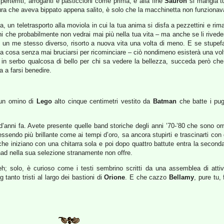
perterriti, arroganti e pasticcioni come prima, e alla fine
Sauron
si mangia tu
giura che aveva bippato appena salito, è solo che la macchinetta non funzionav
a, un teletrasporto alla moviola in cui la tua anima si disfa a pezzettini e ri
ani che probabilmente non vedrai mai più nella tua vita – ma anche se li rivede
bbe un me stesso diverso, risorto a nuova vita una volta di meno. E se stupe
essa cosa senza mai bruciarsi per ricominciare – ciò nondimeno esisterà una vo
in serbo qualcosa di bello per chi sa vedere la bellezza, succeda però che 
 a farsi benedire.
 un omino di
Lego
alto cinque centimetri vestito da
Batman
che batte i pug
 d’anni fa. Avete presente quelle band storiche degli anni ’70-’80 che sono o
 essendo più brillante come ai tempi d’oro, sa ancora stupirti e trascinarti c
 che iniziano con una chitarra sola e poi dopo quattro battute entra la secon
had nella sua selezione stranamente non offre.
h; solo, è curioso come i testi sembrino scritti da una assemblea di attiv
rg tanto tristi al largo dei bastioni di
Orione
. E che cazzo
Bellamy
, pure tu,