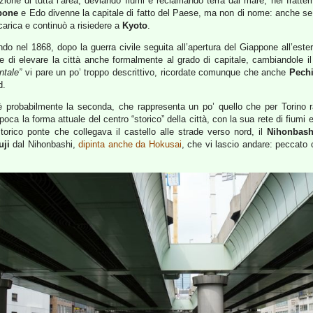
mazione di tutta l’area, deviando fiumi e reclamando terra dal mare; nel fratte
pone
e Edo divenne la capitale di fatto del Paese, ma non di nome: anche 
carica e continuò a risiedere a
Kyoto
.
do nel 1868, dopo la guerra civile seguita all’apertura del Giappone all’ester
 di elevare la città anche formalmente al grado di capitale, cambiandole 
ntale”
vi pare un po’ troppo descrittivo, ricordate comunque che anche
Pech
d.
 è probabilmente la seconda, che rappresenta un po’ quello che per Torino ra
epoca la forma attuale del centro “storico” della città, con la sua rete di fium
torico ponte che collegava il castello alle strade verso nord, il
Nihonbash
uji
dal Nihonbashi,
dipinta anche da Hokusai
, che vi lascio andare: peccato 