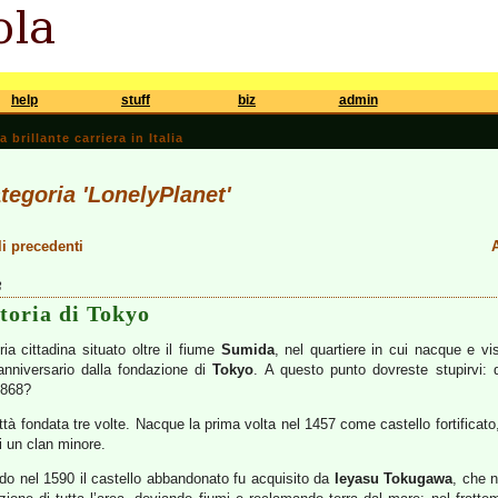
help
stuff
biz
admin
brillante carriera in Italia
ategoria 'LonelyPlanet'
li precedenti
A
3
storia di Tokyo
ia cittadina situato oltre il fiume
Sumida
, nel quartiere in cui nacque e v
anniversario dalla fondazione di
Tokyo
. A questo punto dovreste stupirvi:
1868?
tà fondata tre volte. Nacque la prima volta nel 1457 come castello fortificato, 
i un clan minore.
o nel 1590 il castello abbandonato fu acquisito da
Ieyasu Tokugawa
, che n