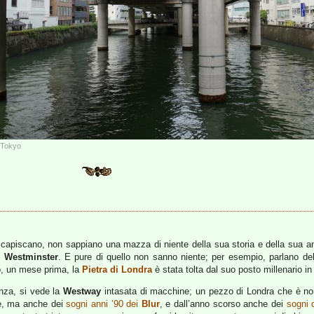
i Tokyo
capiscano, non sappiano una mazza di niente della sua storia e della sua an
i
Westminster
. E pure di quello non sanno niente; per esempio, parlano de
o, un mese prima, la
Pietra di Londra
è stata tolta dal suo posto millenario i
enza, si vede la
Westway
intasata di macchine; un pezzo di Londra che è nor
le, ma anche dei
sogni anni ’90 dei
Blur
, e dall’anno scorso anche dei
sogni d