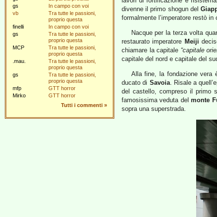
lavori di fortificazione e risiste
gs
In campo con voi
divenne il primo shogun del
Giap
vb
Tra tutte le passioni,
formalmente l’imperatore restò in 
proprio questa
finelli
In campo con voi
Nacque per la terza volta quan
gs
Tra tutte le passioni,
proprio questa
restaurato imperatore
Meiji
decise
MCP
Tra tutte le passioni,
chiamare la capitale
“capitale orie
proprio questa
capitale del nord e capitale del su
.mau.
Tra tutte le passioni,
proprio questa
Alla fine, la fondazione vera
gs
Tra tutte le passioni,
proprio questa
ducato di
Savoia
. Risale a quell’
mfp
GTT horror
del castello, compreso il primo s
Mirko
GTT horror
famosissima veduta del
monte F
Tutti i commenti
»
sopra una superstrada.