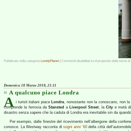
Pubblicato nella categoria
LonelyPlanet
|
Commenti disabilitati
su A proposito della storia d
Domenica 18 Marzo 2018, 21:11
A qualcuno piace Londra
A
i turisti italiani piace
Londra
, nonostante non la conoscano, non la 
comprende la ferrovia da
Stansted
a
Liverpool Street
, la
City
e metà d
disastro senza sapere che la caduta di Londra era inevitabile sin da quand
Per esempio, dalle finestre del ricevimento nell’albergone della confer
conosce. La Westway racconta di
sogni anni ’60
della città dell’automobi