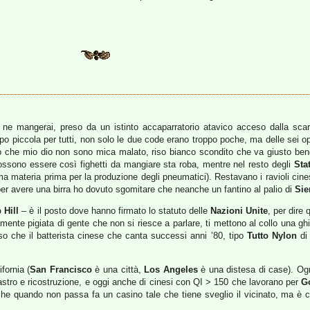
 ne mangerai, preso da un istinto accaparratorio atavico acceso dalla scars
o piccola per tutti, non solo le due code erano troppo poche, ma delle sei opz
to che mio dio non sono mica malato, riso bianco scondito che va giusto ben
ssono essere così fighetti da mangiare sta roba, mentre nel resto degli
Stat
materia prima per la produzione degli pneumatici). Restavano i ravioli cinesi
 per avere una birra ho dovuto sgomitare che neanche un fantino al palio di
Sie
 Hill
– è il posto dove hanno firmato lo statuto delle
Nazioni Unite
, per dire
ente pigiata di gente che non si riesce a parlare, ti mettono al collo una ghirl
o che il batterista cinese che canta successi anni ’80, tipo
Tutto Nylon
d
fornia (
San Francisco
è una città,
Los Angeles
è una distesa di case). O
isastro e ricostruzione, e oggi anche di cinesi con QI > 150 che lavorano per
G
he quando non passa fa un casino tale che tiene sveglio il vicinato, ma è 