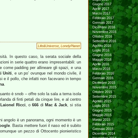
Giugno 2017
Aprile 2017
Marzo 2017
Febbraio 2017
Gennaio 2017
Dicembre 2016
Novembre 2016
Ottobre 2016
Settembre 2016
Agosto 2016
Life&Universe
,
LonelyPlanet
Luglio 2016
Giugno 2016
ità. In questo caso, la serata sociale della
Maggio 2016
ioni in serie quattro erano impresentabili: un
Aprile 2016
e come padding per allineare gli spazi, e una
Marzo 2016
i Uniti
, e un po’ ovunque nel mondo civile, il
Febbraio 2016
Gennaio 2016
 e il pollo, che infatti non facevano in tempo
Dicembre 2015
na
.
Novembre 2015
Ottobre 2015
 quanto è snob – offre solo la sala a tema isola
Settembre 2015
anda di finti petali da cinque lire, e al centro
Agosto 2015
i
Laionel Ricci
, o
666
di
Mac & Jack
, si stia
Luglio 2015
Giugno 2015
Maggio 2015
gni angolo è un panorama, ogni momento è un
Marzo 2015
Febbraio 2015
oogle
. Basta mettere fuori il naso ed è subito
Gennaio 2015
comunque un pezzo di Ottocento pionieristico
Dicembre 2014