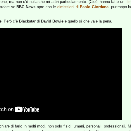
sono, ma non c’è nulla che mi attiri particolarmente. (Cioè, hanno fatto un
fil
uardare se
BBC News
apre con le
dimissioni di
Paolo Giordana
: purtroppo b
e
. Però c’è
Blackstar
di
David Bowie
e quello sì che vale la pena.
chiare di farlo in molti modi, non solo fisici: umani, personali, professionali.