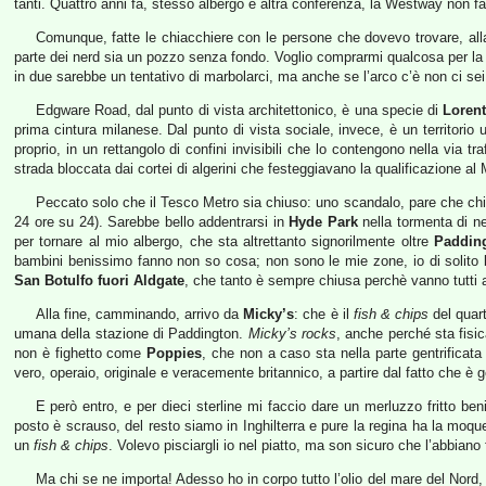
tanti. Quattro anni fa, stesso albergo e altra conferenza, la Westway non fa
Comunque, fatte le chiacchiere con le persone che dovevo trovare, alla
parte dei nerd sia un pozzo senza fondo. Voglio comprarmi qualcosa per la 
in due sarebbe un tentativo di marbolarci, ma anche se l’arco c’è non ci sei 
Edgware Road, dal punto di vista architettonico, è una specie di
Loren
prima cintura milanese. Dal punto di vista sociale, invece, è un territorio u
proprio, in un rettangolo di confini invisibili che lo contengono nella via t
strada bloccata dai cortei di algerini che festeggiavano la qualificazione al
Peccato solo che il Tesco Metro sia chiuso: uno scandalo, pare che chi
24 ore su 24). Sarebbe bello addentrarsi in
Hyde Park
nella tormenta di ne
per tornare al mio albergo, che sta altrettanto signorilmente oltre
Paddin
bambini benissimo fanno non so cosa; non sono le mie zone, io di solito
San Botulfo fuori Aldgate
, che tanto è sempre chiusa perchè vanno tutti
Alla fine, camminando, arrivo da
Micky’s
: che è il
fish & chips
del quart
umana della stazione di Paddington.
Micky’s rocks
, anche perché sta fisi
non è fighetto come
Poppies
, che non a caso sta nella parte gentrificata
vero, operaio, originale e veracemente britannico, a partire dal fatto che è g
E però entro, e per dieci sterline mi faccio dare un merluzzo fritto be
posto è scrauso, del resto siamo in Inghilterra e pure la regina ha la moqu
un
fish & chips
. Volevo pisciargli io nel piatto, ma son sicuro che l’abbiano f
Ma chi se ne importa! Adesso ho in corpo tutto l’olio del mare del Nord, a