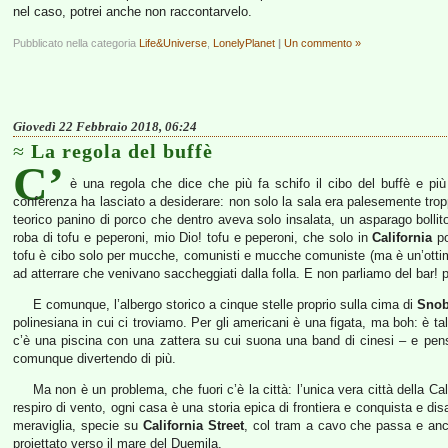
nel caso, potrei anche non raccontarvelo.
Pubblicato nella categoria
Life&Universe
,
LonelyPlanet
|
Un commento »
Giovedì 22 Febbraio 2018, 06:24
La regola del buffè
C’
è una regola che dice che più fa schifo il cibo del buffè e più
conferenza ha lasciato a desiderare: non solo la sala era palesemente tropp
teorico panino di porco che dentro aveva solo insalata, un asparago bolli
roba di tofu e peperoni, mio Dio! tofu e peperoni, che solo in
California
po
tofu è cibo solo per mucche, comunisti e mucche comuniste (ma è un’ottima 
ad atterrare che venivano saccheggiati dalla folla. E non parliamo del bar!
E comunque, l’albergo storico a cinque stelle proprio sulla cima di
Snob
polinesiana in cui ci troviamo. Per gli americani è una figata, ma boh: è talm
c’è una piscina con una zattera su cui suona una band di cinesi – e pens
comunque divertendo di più.
Ma non è un problema, che fuori c’è la città: l’unica vera città della Cali
respiro di vento, ogni casa è una storia epica di frontiera e conquista e d
meraviglia, specie su
California Street
, col tram a cavo che passa e anc
proiettato verso il mare del Duemila.