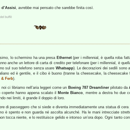
 d’Assisi
, avrebbe mai pensato che sarebbe finita così.
del buffè
ssimo, lo schermino ha una presa
Ethernet
(per i millennial, è quella roba fa
no anche un lettore di carta di credito per telefonare (per i millennial, è quel
cuno sul suo telefono senza usare
Whatsapp
). Le decorazioni dei sedili sono 
aliano ed è gentile, e il cibo è buono (tranne la cheesecake, la cheesecake
 & Ferb
).
 noi ci libriamo nell’aria leggeri come un
Boeing 787 Dreamliner
pilotato da
o coperte hanno appena scalato il
Monte Bianco
, mentre a destra ho due col
o nei limiti, è grande il doppio di loro.
nere di passeggero che si siede e diventa immediatamente una statua di cera pe
mo è spento e non guarda né ascolta alcunché. Ha le mani intrecciate strett
 non tocca niente, e lo restituisce gelido e intonso un’ora dopo. Ogni tanto co