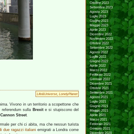
Ottobre 2023
Settembre 2023
Agosto 2023
Luglio 2023
Giugno 2023
Maggio 2023
Aprile 2023
Dicembre 2022
Novembre 2022
Ottobre 2022
Settembre 2022
Agosto 2022
Luglio 2022
Giugno 2022
Aprile 2022
Marzo 2022
Febbraio 2022
Gennaio 2022
Dicembre 2021
Ottobre 2021
Settembre 2021
Life&Universe
,
LonelyPlanet
Agosto 2021
Luglio 2021
ima. Vivono in un territorio a scopettone che
Giugno 2021
l referendum sulla
Brexit
e si stupiscono del
Maggio 2021
n
Cannon Street
.
Aprile 2021
Marzo 2021
male per chi ci abita, ma che nessun turista
Febbraio 2021
Gennaio 2021
i due ragazzi italiani
emigrati a Londra come
Dicembre 2020