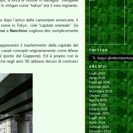
mpo, a forza di vittorie in battaglia, Tokugawa
se lo shogun come
“taikun”
era il vero regnante,
o dopo l’arrivo delle cannoniere americane, il
il nome in Tokyo, cioé
“capitale orientale”
. Se
ino
e
Nanchino
vogliono dire semplicemente
ppresentò il trasferimento della capitale del
i e canali concepiti originariamente come difese
TWITTER
i
(ponte del Giappone). Ed è proprio con la
che negli anni ’60 abbiano deciso di costruirci
ARCHIVI
Luglio 2026
Aprile 2026
Febbraio 2026
Gennaio 2026
Novembre 2025
Ottobre 2025
Agosto 2025
Luglio 2025
Giugno 2025
Gennaio 2025
Luglio 2024
Aprile 2024
Gennaio 2024
Dicembre 2023