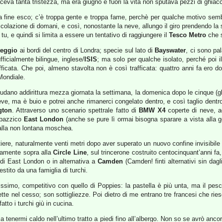
ceva tanta tristezza, ma era giugno e fuori la vita non sputava pezzi di ghiacc
 fine esco; c’è troppa gente e troppa fame, perchè per qualche motivo sembr
colazione di domani, e così, nonostante la neve, allungo il giro prendendo la 
tu, e quindi si limita a essere un tentativo di raggiungere il
Tesco Metro
che s
teggio
ai bordi del centro di Londra; specie sul lato di
Bayswater
, ci sono pa
fficialmente bilingue, inglese/
ISIS
; ma solo per qualche isolato, perché poi i
rafficata. Che poi, almeno stavolta non è così trafficata: quattro anni fa ero d
 Mondiale.
udano addirittura mezza giornata la settimana, la domenica dopo le cinque (g
ve, ma è buio e potrei anche rimanerci congelato dentro, e così taglio dentro il
gton
. Attraverso uno scenario spettrale fatto di
BMW X4
coperte di neve, a
 bazzico
East London
(anche se pure lì ormai bisogna sparare a vista alla ge
 alla non lontana moschea.
iere, naturalmente venti metri dopo aver superato un nuovo confine invisibil
camente sopra alla
Circle Line
, sul trincerone costruito centocinquant’anni fa
 di East London o in alternativa a
Camden
(Camden! finti alternativi sin dag
estito da una famiglia di turchi.
nissimo, competitivo con quello di Poppies: la pastella è più unta, ma il pesc
ette nel cesso; son sottigliezze. Poi dietro di me entrano tre francesi che ri
atto i turchi giù in cucina.
 tenermi caldo nell’ultimo tratto a piedi fino all’albergo. Non so se avrò ancor