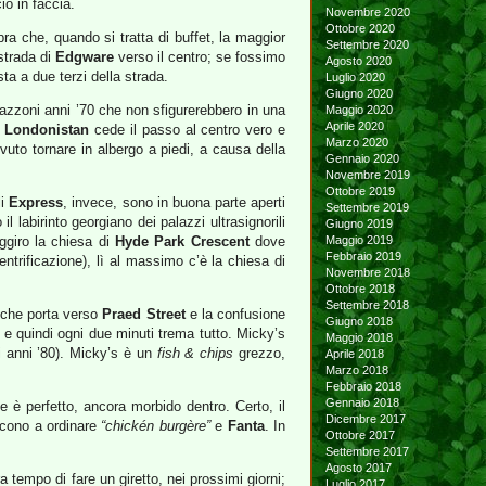
io in faccia.
Novembre 2020
Ottobre 2020
a che, quando si tratta di buffet, la maggior
Settembre 2020
strada di
Edgware
verso il centro; se fossimo
Agosto 2020
ta a due terzi della strada.
Luglio 2020
Giugno 2020
lazzoni anni ’70 che non sfigurerebbero in una
Maggio 2020
Aprile 2020
l
Londonistan
cede il passo al centro vero e
Marzo 2020
ovuto tornare in albergo a piedi, a causa della
Gennaio 2020
Novembre 2019
Ottobre 2019
li
Express
, invece, sono in buona parte aperti
Settembre 2019
 labirinto georgiano dei palazzi ultrasignorili
Giugno 2019
ggiro la chiesa di
Hyde Park Crescent
dove
Maggio 2019
Febbraio 2019
ntrificazione), lì al massimo c’è la chiesa di
Novembre 2018
Ottobre 2018
Settembre 2018
e che porta verso
Praed Street
e la confusione
Giugno 2018
, e quindi ogni due minuti trema tutto. Micky’s
Maggio 2018
li anni ’80). Micky’s è un
fish & chips
grezzo,
Aprile 2018
Marzo 2018
Febbraio 2018
Gennaio 2018
e è perfetto, ancora morbido dentro. Certo, il
Dicembre 2017
escono a ordinare
“chickén burgère”
e
Fanta
. In
Ottobre 2017
Settembre 2017
Agosto 2017
a tempo di fare un giretto, nei prossimi giorni;
Luglio 2017