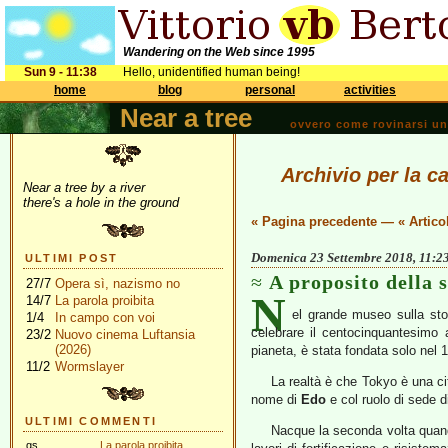
Wandering on the Web since 1995
Sun 9 - 11:38
Hello, unidentified human being!
home
blog
personal
activities
Near a tree
ovvero come rovinarsi una 
Archivio per la c
Near a tree by a river
there's a hole in the ground
« Pagina precedente
—
« Artico
Domenica 23 Settembre 2018, 11:2
ULTIMI POST
A proposito della 
27/7
Opera sì, nazismo no
N
14/7
La parola proibita
el grande museo sulla stor
1/4
In campo con voi
celebrare il centocinquantesimo 
23/2
Nuovo cinema Luftansia
(2026)
pianeta, è stata fondata solo nel 
11/2
Wormslayer
La realtà è che Tokyo è una cit
nome di
Edo
e col ruolo di sede d
ULTIMI COMMENTI
Nacque la seconda volta quand
gs
La parola proibita