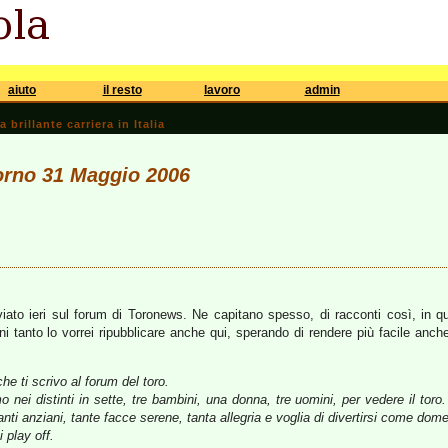
aiuto
il resto
lavoro
admin
brillante carriera in Italia
iorno 31 Maggio 2006
viato ieri sul forum di Toronews. Ne capitano spesso, di racconti così, in q
i tanto lo vorrei ripubblicare anche qui, sperando di rendere più facile anche 
e ti scrivo al forum del toro.
i distinti in sette, tre bambini, una donna, tre uomini, per vedere il toro. M
anti anziani, tante facce serene, tanta allegria e voglia di divertirsi come dom
i play off.