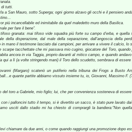
ranata.
di tutti.
ni fa a San Mauro, sotto Superga; ogni giorno alzavo gli occhi e il pensiero a
estino…
 più incancellabile ed inimitabile da quel maledetto muro della Basilica.
ale per fare il bene”.
tifoso granata: mai tifoso vide squadra più forte su campo d’erba, e quella 
ale della disperazione, dal male della separazione, dall’angoscia della perd
n mano il testimone lasciato dai campioni, per arrivare a vivere il calcio, lo 
le scarpe tacchettate che mi passava mio cugino, giocatore del Toro, quando p
abita ancora in via Taggia, proprio davanti al mitico campo, e quando andav
 qui a lì (a volte stringendo mani) il Toro dello scudetto, sembrava di essere i
vanni (Margaro) scatenò un putiferio nella tribuna dei Frogs a Busto Arsi
tball…e quante partite abbiamo vissuto insieme tu, io, Giovanni, Massimo F. (T
no del toro a Gabriele, mio figlio; lui, che per convenienza sosteneva di ess
on i palloncini tutto il tempo, si è divertito un sacco, è stato pure lavato da
amo usciti dallo stadio mi ha chiesto di comprargli la bandiera:”Non quella
vi chiamare da due anni, o come quando raggiungi una promozione dopo esser