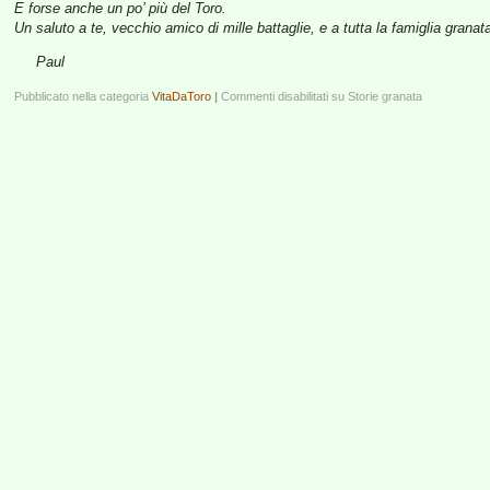
E forse anche un po’ più del Toro.
Un saluto a te, vecchio amico di mille battaglie, e a tutta la famiglia granat
Paul
Pubblicato nella categoria
VitaDaToro
|
Commenti disabilitati
su Storie granata