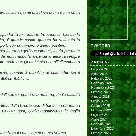
ndava all’aereo, e mi chiedevo come fosse stato
squadra fu azzerata in tre secondi, lasciando
ita, il grande popolo granata ha sollevato lo
sport, con un rinnovato animo positivo.
TWITTER
er lui erano già “consumate”; il Fila per me è
o dai nonni dopo la merenda si andava sempre
n cortile con gli amici più che all’allenamento
ARCHIVI
Luglio 2026
zio, quando il pubblico di casa sfotteva il
Aprile 2026
auri41, n.d.r.) …
Febbraio 2026
Gennaio 2026
Novembre 2025
Ottobre 2025
ere della Juve, come sua mamma, se l’è calcato
Agosto 2025
Luglio 2025
i tifosi della Cremonese di fianco a noi; ma ha
Giugno 2025
Gennaio 2025
 piccola, papi, quella grandissima, la voglio
Luglio 2024
Aprile 2024
Gennaio 2024
Dicembre 2023
ti fatto il culo…ora sono più sereno.
Ottobre 2023