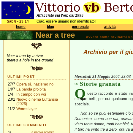
Affacciato sul Web dal 1995
Sab 8 - 23:14
Ciao, essere umano non identificato!
home
blog
personale
attività
Near a tree
ovvero come rovinarsi una 
Archivio per il g
Near a tree by a river
there's a hole in the ground
Mercoledì 31 Maggio 2006, 23:53
ULTIMI POST
Storie granata
27/7
Opera sì, nazismo no
Q
14/7
La parola proibita
uesto racconto è stato in
1/4
In campo con voi
sempre belli, per cui qualcuno ogn
23/2
Nuovo cinema Luftansia
(2026)
speciale.
11/2
Wormslayer
Non so se puoi estendere ciò ch
Domenica, come ben sai, eravamo ne
visto tante donne, tanti bambini, t
ULTIMI COMMENTI
Il toro ha vinto tre a zero, ora va a
gs
La parola proibita