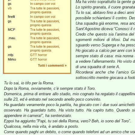
Ma ha vinto soprattutto la gente g
gs
In campo con voi
Lo spirito granata, il cuore granata 
vb
Tra tutte le passioni,
proprio questa
Tu lo sai, abitavo fino a dieci an
finelli
In campo con voi
possibile schiantarsi lì contro. D
gs
Tra tutte le passioni,
Una squadra già enorme, resa ancor
proprio questa
Sant’Agostino diceva:”Conosci il m
MCP
Tra tutte le passioni,
proprio questa
Credo che questo sia l’anima del 
.mau.
Tra tutte le passioni,
sgomenti milioni di tifosi. Dal m
proprio questa
sguardo verso Superga e ha preso i
gs
Tra tutte le passioni,
Ho giocato a calcio per anni con 
proprio questa
mfp
GTT horror
sempre stato di casa: mia nonna 
Mirko
GTT horror
a vedere l’allenamento. Ho visto da
Tutti i commenti
»
di una squadra di serie A.
Ricorderai anche che l’amico Gio
sottoscritto mentre giocava a foo
Tu lo sai, io tifo per la Roma.
Dopo la Roma, ovviamente, c’è sempre stato il Toro.
Domenica, prima di entrare allo stadio, mio cognato ha regalato il cappelli
sulle 23, ed è entrato nel secondo anello poco convinto.
Ha guardato veramente poco la partita, ha giocato con i due suoi amichetti c
osservato. Ha guardato tutto. Ha visto tutto. Ha capito tutto. Quando si
appendere in camera!”, ha sentenziato.
Eppoi ha aggiunto:”Papi, tu sei della Roma, vero? Beh, io sono del Toro”.
Qualcosa, nella mia vita, è andato a posto.
Come quando paghi un debito, o come quando telefoni ad un amico che vole