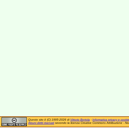
Questo sito è (C) 1995-2026 di
Vittorio Bertola
-
Informativa privacy e cooki
Alcuni diritti riservati
secondo la licenza Creative Commons Attribuzione - No