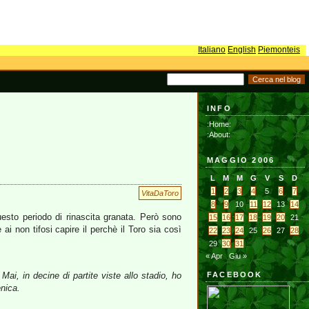
Italiano
English
Piemonteis
INFO
:Home:
:About:
MAGGIO 2006
L
M
M
G
V
S
D
1
2
3
4
5
6
7
VitaDaToro
8
9
10
11
12
13
14
uesto periodo di rinascita granata. Però sono
15
16
17
18
19
20
21
ai non tifosi capire il perchè il Toro sia così
22
23
24
25
26
27
28
29
30
31
« Apr
Giu »
ai, in decine di partite viste allo stadio, ho
FACEBOOK
enica.