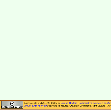
Questo sito è (C) 1995-2026 di
Vittorio Bertola
-
Informativa privacy e cooki
Alcuni diritti riservati
secondo la licenza Creative Commons Attribuzione - No