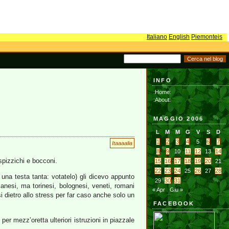
Italiano
English
Piemonteis
INFO
:Home:
:About:
MAGGIO 2006
L
M
M
G
V
S
D
1
2
3
4
5
6
7
Itaaaalia
8
9
10
11
12
13
14
spizzichi e bocconi.
15
16
17
18
19
20
21
22
23
24
25
26
27
28
 una testa tanta: votatelo) gli dicevo appunto
29
30
31
lanesi, ma torinesi, bolognesi, veneti, romani
« Apr
Giu »
i dietro allo stress per far caso anche solo un
FACEBOOK
er mezz’oretta ulteriori istruzioni in piazzale