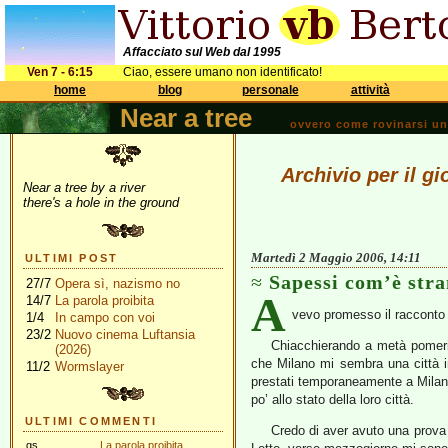
Affacciato sul Web dal 1995
Ven 7 - 6:15
Ciao, essere umano non identificato!
home
blog
personale
attività
Near a tree
ovvero come rovinarsi una 
Archivio per il g
Near a tree by a river
there's a hole in the ground
Martedì 2 Maggio 2006, 14:11
ULTIMI POST
Sapessi com’è stra
27/7
Opera sì, nazismo no
A
14/7
La parola proibita
vevo promesso il racconto 
1/4
In campo con voi
23/2
Nuovo cinema Luftansia
Chiacchierando a metà pomer
(2026)
che Milano mi sembra una città in
11/2
Wormslayer
prestati temporaneamente a Milano 
po’ allo stato della loro città.
ULTIMI COMMENTI
Credo di aver avuto una prova d
gs
La parola proibita