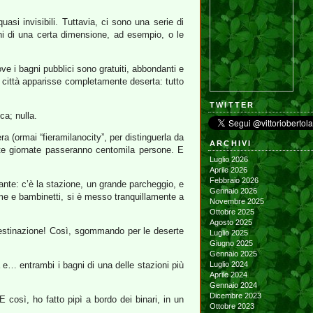
asi invisibili. Tuttavia, ci sono una serie di
chi di una certa dimensione, ad esempio, o le
ve i bagni pubblici sono gratuiti, abbondanti e
a città apparisse completamente deserta: tutto
TWITTER
ca; nulla.
a (ormai “fieramilanocity”, per distinguerla da
ARCHIVI
erte giornate passeranno centomila persone. E
Luglio 2026
Aprile 2026
Febbraio 2026
sante: c’è la stazione, un grande parcheggio, e
Gennaio 2026
me e bambinetti, si è messo tranquillamente a
Novembre 2025
Ottobre 2025
Agosto 2025
 destinazione! Così, sgommando per le deserte
Luglio 2025
Giugno 2025
Gennaio 2025
 e… entrambi i bagni di una delle stazioni più
Luglio 2024
Aprile 2024
Gennaio 2024
Dicembre 2023
 così, ho fatto pipì a bordo dei binari, in un
Ottobre 2023