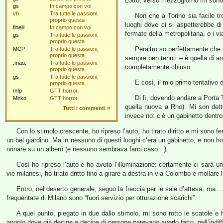
Lotto, verso mezzogiorno mi sono 
gs
In campo con voi
vb
Tra tutte le passioni,
Non che a Torino sia facile tr
proprio questa
luoghi dove ci si aspetterebbe di
finelli
In campo con voi
fermate della metropolitana, o i via
gs
Tra tutte le passioni,
proprio questa
Peraltro so perfettamente che l
MCP
Tra tutte le passioni,
proprio questa
sempre ben tenuti – è quella di a
.mau.
Tra tutte le passioni,
completamente chiuso.
proprio questa
gs
Tra tutte le passioni,
E così, il mio primo tentativo è
proprio questa
mfp
GTT horror
Di lì, dovendo andare a Porta T
Mirko
GTT horror
quella nuova a Rho). Mi son dett
Tutti i commenti
»
invece no: c’è un gabinetto dentro 
Con lo stimolo crescente, ho ripreso l’auto, ho tirato diritto e mi sono 
un bel giardino. Ma in nessuno di questi luoghi c’era un gabinetto, e non 
orinare su un albero (e nessuno sembrava farci caso…).
Così ho ripreso l’auto e ho avuto l’illuminazione: certamente ci sarà
vie milanesi, ho tirato dritto fino a girare a destra in via Colombo e mollare 
Entro, nel deserto generale, seguo la freccia per le sale d’attesa, ma…
frequentate di Milano sono “fuori servizio per otturazione scarichi”.
A quel punto, piegato in due dallo stimolo, mi sono rotto le scatole e 
angolo dove già decine e decine di persone parevano averlo fatto, nell’indif