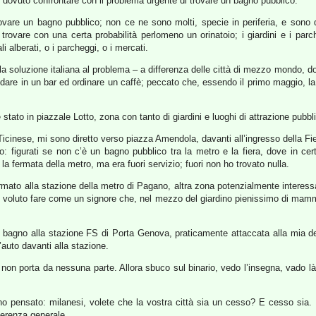
dovuto confrontare con il problema urgente di trovare un bagno pubblico.
ovare un bagno pubblico; non ce ne sono molti, specie in periferia, e sono qu
 trovare con una certa probabilità perlomeno un orinatoio; i giardini e i par
li alberati, o i parcheggi, o i mercati.
a soluzione italiana al problema – a differenza delle città di mezzo mondo, do
ndare in un bar ed ordinare un caffè; peccato che, essendo il primo maggio, l
 stato in piazzale Lotto, zona con tanto di giardini e luoghi di attrazione pubbli
icinese, mi sono diretto verso piazza Amendola, davanti all’ingresso della Fier
o: figurati se non c’è un bagno pubblico tra la metro e la fiera, dove in c
la fermata della metro, ma era fuori servizio; fuori non ho trovato nulla.
fermato alla stazione della metro di Pagano, altra zona potenzialmente interes
ho voluto fare come un signore che, nel mezzo del giardino pienissimo di mam
 un bagno alla stazione FS di Porta Genova, praticamente attaccata alla mia
l’auto davanti alla stazione.
 non porta da nessuna parte. Allora sbuco sul binario, vedo l’insegna, vado là
ho pensato: milanesi, volete che la vostra città sia un cesso? E cesso sia. E
ferenza generale.