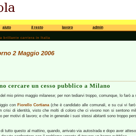
aiuto
il resto
lavoro
admin
brillante carriera in Italia
iorno 2 Maggio 2006
no cercare un cesso pubblico a Milano
del mio primo maggio milanese; per non tediarvi troppo, comunque, lo farò a 
iggio con
Fiorello Cortiana
(che è candidato alle comunali, e su cui vi farò
 crisi di identità, visto che molti di coloro che ci vivono non si sentono mi
per motivi di lavoro; e che in generale i suoi stessi abitanti sono troppo pers
i tutto questo al mattino, quando, arrivato via autostrada e dopo aver atteso p