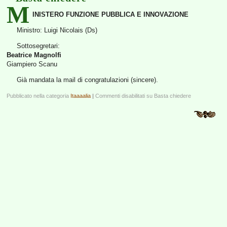
M
INISTERO FUNZIONE PUBBLICA E INNOVAZIONE
Ministro: Luigi Nicolais (Ds)
Sottosegretari:
Beatrice Magnolfi
Giampiero Scanu
Già mandata la mail di congratulazioni (sincere).
Pubblicato nella categoria
Itaaaalia
|
Commenti disabilitati
su Basta chiedere