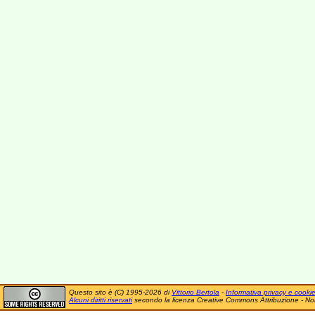
Questo sito è (C) 1995-2026 di
Vittorio Bertola
-
Informativa privacy e cooki
Alcuni diritti riservati
secondo la licenza Creative Commons Attribuzione - No