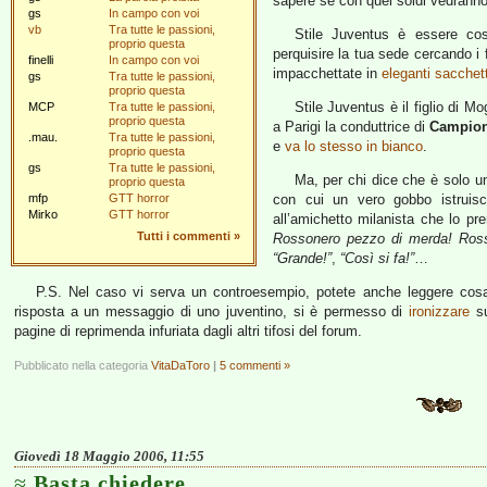
sapere se con quei soldi vedranno 
gs
In campo con voi
vb
Tra tutte le passioni,
Stile Juventus è essere cos
proprio questa
perquisire la tua sede cercando i f
finelli
In campo con voi
impacchettate in
eleganti sacchett
gs
Tra tutte le passioni,
proprio questa
Stile Juventus è il figlio di M
MCP
Tra tutte le passioni,
proprio questa
a Parigi la conduttrice di
Campion
.mau.
Tra tutte le passioni,
e
va lo stesso in bianco
.
proprio questa
gs
Tra tutte le passioni,
Ma, per chi dice che è solo u
proprio questa
mfp
GTT horror
con cui un vero gobbo istruisce
Mirko
GTT horror
all’amichetto milanista che lo pr
Tutti i commenti
»
Rossonero pezzo di merda! Ross
“Grande!”
,
“Così si fa!”
…
P.S. Nel caso vi serva un controesempio, potete anche leggere cos
risposta a un messaggio di uno juventino, si è permesso di
ironizzare
su
pagine di reprimenda infuriata dagli altri tifosi del forum.
Pubblicato nella categoria
VitaDaToro
|
5 commenti »
Giovedì 18 Maggio 2006, 11:55
Basta chiedere