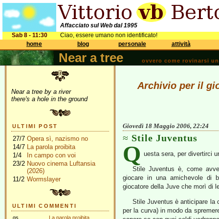
Affacciato sul Web dal 1995
Sab 8 - 11:30
Ciao, essere umano non identificato!
home
blog
personale
attività
Near a tree
ovvero come rovinarsi una 
Archivio per il g
Near a tree by a river
there's a hole in the ground
Giovedì 18 Maggio 2006, 22:24
ULTIMI POST
Stile Juventus
27/7
Opera sì, nazismo no
Q
14/7
La parola proibita
uesta sera, per divertirci u
1/4
In campo con voi
23/2
Nuovo cinema Luftansia
Stile Juventus è, come avven
(2026)
giocare in una amichevole di b
11/2
Wormslayer
giocatore della Juve che morì di 
Stile Juventus è anticipare l
ULTIMI COMMENTI
per la curva) in modo da spremere
gs
La parola proibita