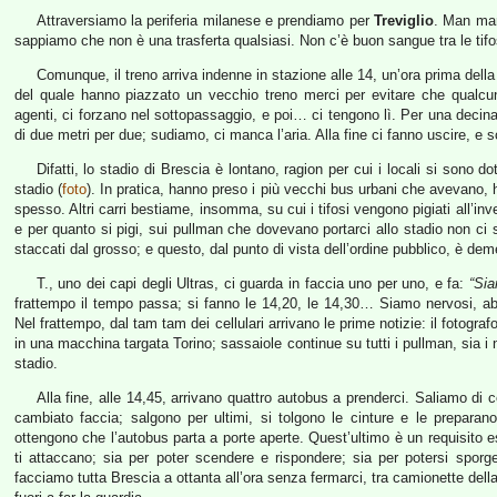
Attraversiamo la periferia milanese e prendiamo per
Treviglio
. Man man
sappiamo che non è una trasferta qualsiasi. Non c’è buon sangue tra le tifos
Comunque, il treno arriva indenne in stazione alle 14, un’ora prima della
del quale hanno piazzato un vecchio treno merci per evitare che qualcun
agenti, ci forzano nel sottopassaggio, e poi… ci tengono lì. Per una decina 
di due metri per due; sudiamo, ci manca l’aria. Alla fine ci fanno uscire, e 
Difatti, lo stadio di Brescia è lontano, ragion per cui i locali si sono dot
stadio (
foto
). In pratica, hanno preso i più vecchi bus urbani che avevano, han
spesso. Altri carri bestiame, insomma, su cui i tifosi vengono pigiati all’inv
e per quanto si pigi, sui pullman che dovevano portarci allo stadio non ci s
staccati dal grosso; e questo, dal punto di vista dell’ordine pubblico, è deme
T., uno dei capi degli Ultras, ci guarda in faccia uno per uno, e fa:
“Si
frattempo il tempo passa; si fanno le 14,20, le 14,30… Siamo nervosi, abb
Nel frattempo, dal tam tam dei cellulari arrivano le prime notizie: il fotograf
in una macchina targata Torino; sassaiole continue su tutti i pullman, sia i n
stadio.
Alla fine, alle 14,45, arrivano quattro autobus a prenderci. Saliamo di c
cambiato faccia; salgono per ultimi, si tolgono le cinture e le preparano
ottengono che l’autobus parta a porte aperte. Quest’ultimo è un requisito es
ti attaccano; sia per poter scendere e rispondere; sia per potersi sporge
facciamo tutta Brescia a ottanta all’ora senza fermarci, tra camionette del