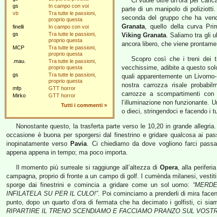
Ci vuole oltre un’ora per caric
gs
In campo con voi
parte di un manipolo di poliziott
vb
Tra tutte le passioni,
seconda del gruppo che ha vendu
proprio questa
Granata
, quello della curva Pri
finelli
In campo con voi
gs
Tra tutte le passioni,
Viking Granata
. Saliamo tra gli 
proprio questa
ancora libero, che viene prontam
MCP
Tra tutte le passioni,
proprio questa
Scopro così che i treni dei t
.mau.
Tra tutte le passioni,
vecchissime, adibite a questo solo
proprio questa
gs
Tra tutte le passioni,
quali apparentemente un Livorno-I
proprio questa
nostra carrozza risale probabi
mfp
GTT horror
carrozze a scompartimenti con i 
Mirko
GTT horror
l’illuminazione non funzionante. 
Tutti i commenti
»
o dieci, stringendoci e facendo i tu
Nonostante questo, la trasferta parte verso le 10,20 in grande allegria. 
occasione è buona per sporgersi dal finestrino e gridare qualcosa ai pass
inopinatamente verso
Pavia
. Ci chiediamo da dove vogliono farci passar
appena appena in tempo; ma poco importa.
Il momento più surreale si raggiunge all’altezza di
Opera
, alla perifer
campagna, proprio di fronte a un campo di golf. I cumènda milanesi, vestiti 
sporge dai finestrini e comincia a gridare come un sol uomo:
“MERDE
INFILATELA SU PER IL CULO!”
. Poi cominciamo a prenderli di mira face
punto, dopo un quarto d’ora di fermata che ha decimato i golfisti, ci sia
RIPARTIRE IL TRENO SCENDIAMO E FACCIAMO PRANZO SUL VOSTR