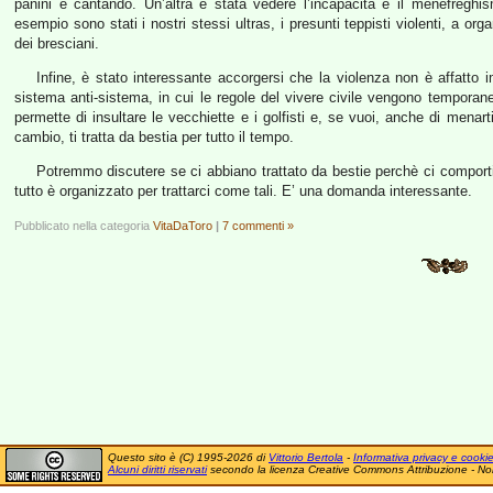
panini e cantando. Un’altra è stata vedere l’incapacità e il menefreghi
esempio sono stati i nostri stessi ultras, i presunti teppisti violenti, a orga
dei bresciani.
Infine, è stato interessante accorgersi che la violenza non è affatto i
sistema anti-sistema, in cui le regole del vivere civile vengono temporan
permette di insultare le vecchiette e i golfisti e, se vuoi, anche di menar
cambio, ti tratta da bestia per tutto il tempo.
Potremmo discutere se ci abbiano trattato da bestie perchè ci compor
tutto è organizzato per trattarci come tali. E’ una domanda interessante.
Pubblicato nella categoria
VitaDaToro
|
7 commenti »
Questo sito è (C) 1995-2026 di
Vittorio Bertola
-
Informativa privacy e cooki
Alcuni diritti riservati
secondo la licenza Creative Commons Attribuzione - No