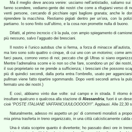
Ma il meglio deve ancora venire: usciamo nell’antistadio, saliamo sui 
fanno scendere, vediamo gente dei nostri che corre a rifugiarsi verso di no
venti persone, cercando di picchiare ogni bagliore granata; anche le d
riprendere la macchina. Restiamo pigiati dentro per un’ora, con la poliz
partiamo. Io sono finito sull’ultimo, e la cosa non promette nulla di buono.
Difatti, al primo incrocio c’è la pula, con ampio spiegamento di camionet
più nessuno, salvo l’agguato dei bresciani.
Il nostro è l’unico autobus che si ferma, a forza di minacce all’autista,
ma loro sono solo quattro o cinque, di cui uno con un motorino; come ar
farci paura, corrono verso di noi; peccato che gli Ultras si siano organiz
Mentre l’adrenalina scorre e io non so che fare, scendono un po’ dei nostri,
il suo proprietario se ne prende a sufficienza; i bresciani che possono 
più di quindici secondi, dalla porta entra l’ombrello, usato per agganciarsi 
pullman viene fatto ripartire sgommando. Dopo venti secondi arriva la pu
fermato uno dei nostri.)
E così, abbiamo vinto due volte: sul campo e in strada. Il ritorno 
insultare qualcuno o qualcosa alla stazione di
Alessandria
; fuori è un dese
cioè
“POSTE ITALIANE VAFFANCUUULOOOOO!!!”
. Applausi. Alle 22,30 
Naturalmente, adesso mi aspetto un po’ di commenti moralisti a proposi
mia prima trasferta in treno organizzato, in una città calcisticamente calda
Una è stata scoprire quanto è divertente; ho passato dieci ore in tren