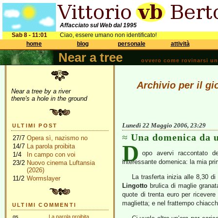
Affacciato sul Web dal 1995
Sab 8 - 11:01
Ciao, essere umano non identificato!
home
blog
personale
attività
Near a tree
ovvero come rovinarsi una 
Archivio per il g
Near a tree by a river
there's a hole in the ground
Lunedì 22 Maggio 2006, 23:29
ULTIMI POST
Una domenica da u
27/7
Opera sì, nazismo no
D
14/7
La parola proibita
opo avervi raccontato d
1/4
In campo con voi
interessante domenica: la mia prim
23/2
Nuovo cinema Luftansia
(2026)
La trasferta inizia alle 8,30 
11/2
Wormslayer
Lingotto
brulica di maglie granat
quote di trenta euro per ricevere 
maglietta; e nel frattempo chiacchi
ULTIMI COMMENTI
gs
La parola proibita