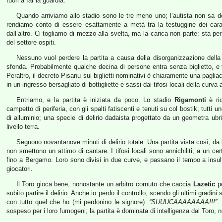
fuori a far la guardia.
Quando arriviamo allo stadio sono le tre meno uno; l’autista non sa do
rendiamo conto di essere esattamente a metà tra la testuggine dei caram
dall’altro. Ci togliamo di mezzo alla svelta, ma la carica non parte: sta per 
del settore ospiti.
Nessuno vuol perdere la partita a causa della disorganizzazione della po
sfonda. Probabilmente qualche decina di persone entra senza biglietto, e
Peraltro, il decreto Pisanu sui biglietti nominativi è chiaramente una pagliacc
in un ingresso bersagliato di bottigliette e sassi dai tifosi locali della curv
Entriamo, e la partita è iniziata da poco. Lo stadio
Rigamonti
è rid
campetto di periferia, con gli spalti fatiscenti e tenuti su col bostik, tutti uno
di alluminio; una specie di delirio dadaista progettato da un geometra u
livello terra.
Seguono novantanove minuti di delirio totale. Una partita vista così, da b
non smettono un attimo di cantare. I tifosi locali sono annichiliti; a 
fino a Bergamo. Loro sono divisi in due curve, e passano il tempo a insulta
giocatori.
Il Toro gioca bene, nonostante un arbitro cornuto che caccia
Lazetic
pe
subito partire il delirio. Anche io perdo il controllo, scendo gli ultimi gradini 
con tutto quel che ho (mi perdonino le signore):
“SUUUCAAAAAAAA!!!”
.
sospeso per i loro fumogeni; la partita è dominata di intelligenza dal Toro, n