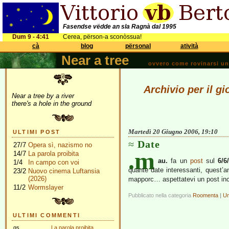
Fasendse vëdde an sla Ragnà dal 1995
Dum 9 - 4:41
Cerea, përson-a sconòssua!
cà
blog
përsonal
atività
Near a tree
ovvero come rovinarsi una 
Archivio per il g
Near a tree by a river
there's a hole in the ground
Martedì 20 Giugno 2006, 19:10
ULTIMI POST
Date
27/7
Opera sì, nazismo no
.m
14/7
La parola proibita
au.
fa un
post
sul
6/6
1/4
In campo con voi
quante date interessanti, quest’an
23/2
Nuovo cinema Luftansia
(2026)
mapporc… aspettatevi un post inca
11/2
Wormslayer
Pubblicato nella categoria
Roomenta
|
Un
ULTIMI COMMENTI
gs
La parola proibita