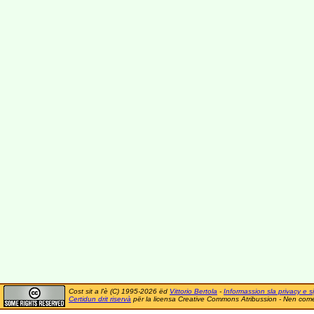
Cost sit a l'è (C) 1995-2026 ëd
Vittorio Bertola
-
Informassion sla privacy e si
Certidun drit riservà
për la licensa Creative Commons Atribussion - Nen comer