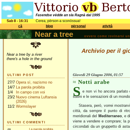
Fasendse vëdde an sla Ragnà dal 1995
Sab 8 - 16:31
Cerea, përson-a sconòssua!
cà
blog
përsonal
atività
Near a tree
ovvero come rovinarsi una 
Archivio per il g
Near a tree by a river
there's a hole in the ground
Giovedì 29 Giugno 2006, 01:57
ULTIMI POST
Notti arabe
27/7
Opera sì, nazismo no
S
14/7
La parola proibita
e non vi ho ancora parlato
1/4
In campo con voi
suoni e le sensazioni di un mondo
23/2
Nuovo cinema Luftansia
(2026)
Stasera, però, vorrei mostrarv
11/2
Wormslayer
città, da sempre il punto di ri
meridionali del
Mediterraneo
, e d
viene a vendere e comprare; la pia
ULTIMI COMMENTI
circondati da un gruppetto di astan
gs
La parola proibita