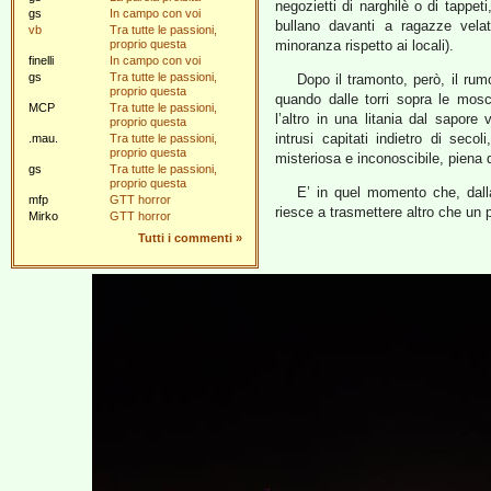
negozietti di narghilè o di tappet
gs
In campo con voi
bullano davanti a ragazze vela
vb
Tra tutte le passioni,
proprio questa
minoranza rispetto ai locali).
finelli
In campo con voi
gs
Tra tutte le passioni,
Dopo il tramonto, però, il rum
proprio questa
quando dalle torri sopra le mosc
MCP
Tra tutte le passioni,
l’altro in una litania dal sapor
proprio questa
intrusi capitati indietro di sec
.mau.
Tra tutte le passioni,
proprio questa
misteriosa e inconoscibile, piena d
gs
Tra tutte le passioni,
proprio questa
E’ in quel momento che, dalla
mfp
GTT horror
riesce a trasmettere altro che un 
Mirko
GTT horror
Tutti i commenti
»