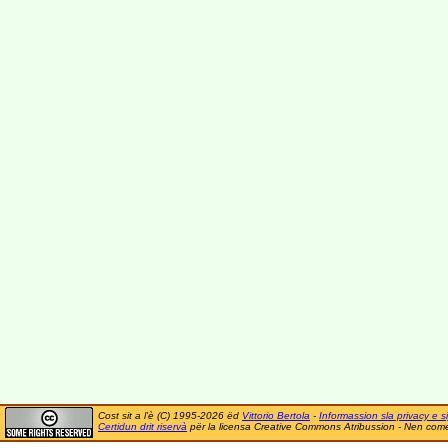
Cost sit a l'è (C) 1995-2026 ëd
Vittorio Bertola
-
Informassion sla privacy e si
Certidun drit riservà
për la licensa Creative Commons Atribussion - Nen comer