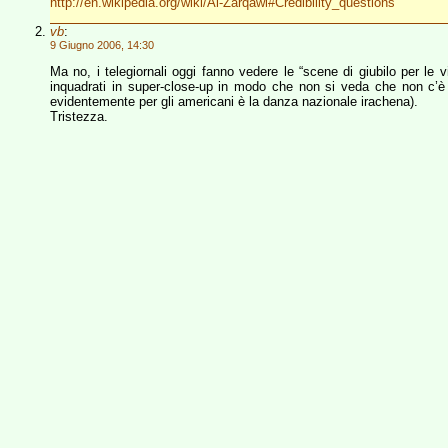
http://en.wikipedia.org/wiki/Al-Zarqawi#Credibility_questions
vb
:
9 Giugno 2006, 14:30
Ma no, i telegiornali oggi fanno vedere le “scene di giubilo per le 
inquadrati in super-close-up in modo che non si veda che non c’è 
evidentemente per gli americani è la danza nazionale irachena).
Tristezza.