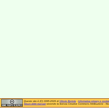
Questo sito è (C) 1995-2026 di
Vittorio Bertola
-
Informativa privacy e cooki
Alcuni diritti riservati
secondo la licenza Creative Commons Attribuzione - No