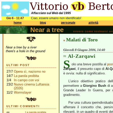
Affacciato sul Web dal 1995
Gio 6 - 11:47
Ciao, essere umano non identificato!
home
blog
personale
attività
Near a tree
ovvero come rovinarsi una 
Malati di Toro
«
Near a tree by a river
Giovedì 8 Giugno 2006, 14:40
there's a hole in the ground
Al-Zarqawi
S
olo una breve postilla al
post
ULTIMI POST
Zarqawi
, il presunto capo di
Al-Q
27/7
Opera sì, nazismo no
è ovvia: nulla di significativo.
14/7
La parola proibita
1/4
In campo con voi
L’unico obiettivo pratico de
23/2
Nuovo cinema Luftansia
permettere a
Giorgino Bush
di a
(2026)
Grande Leader In Guerra, per ce
11/2
Wormslayer
gradimento.
Per una cultura iperindividual
ULTIMI COMMENTI
afferrare il concetto che, pers
rilevanti, in un quadro di eventi d
gs
La parola proibita