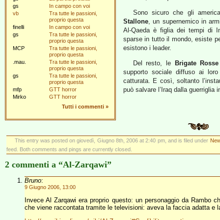
gs
In campo con voi
Sono sicuro che gli america
vb
Tra tutte le passioni,
proprio questa
Stallone
, un supernemico in armi
finelli
In campo con voi
Al-Qaeda è figlia dei tempi di I
gs
Tra tutte le passioni,
sparse in tutto il mondo, esiste p
proprio questa
esistono i leader.
MCP
Tra tutte le passioni,
proprio questa
.mau.
Tra tutte le passioni,
Del resto, le
Brigate Rosse
proprio questa
supporto sociale diffuso ai lor
gs
Tra tutte le passioni,
catturata. E così, soltanto l’in
proprio questa
può salvare l’Iraq dalla guerriglia
mfp
GTT horror
Mirko
GTT horror
Tutti i commenti
»
This entry was posted on giovedì, Giugno 8th, 2006 at 2:40 pm, and is filed under
New
feed. Both comments and pings are currently closed.
2 commenti a “Al-Zarqawi”
Bruno
:
9 Giugno 2006, 13:00
Invece Al Zarqawi era proprio questo: un personaggio da Rambo che
che viene raccontata tramite le televisioni: aveva la faccia adatta e 