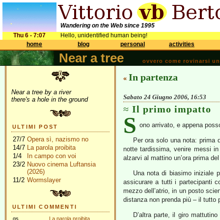
Wandering on the Web since 1995
Thu 6 - 7:07
Hello, unidentified human being!
home
blog
personal
activities
Near a tree
ovvero come rovinarsi una 
In partenza
«
Near a tree by a river
Sabato 24 Giugno 2006, 16:53
there's a hole in the ground
Il primo impatto
S
ono arrivato, e appena posso
ULTIMI POST
27/7
Opera sì, nazismo no
Per ora solo una nota: prima d
14/7
La parola proibita
notte tardissima, venire messi in 
1/4
In campo con voi
alzarvi al mattino un’ora prima del
23/2
Nuovo cinema Luftansia
(2026)
Una nota di biasimo iniziale p
11/2
Wormslayer
assicurare a tutti i partecipanti c
mezzo dell’atrio, in un posto scie
distanza non prenda più – il tutt
ULTIMI COMMENTI
D’altra parte, il giro mattuti
gs
La parola proibita