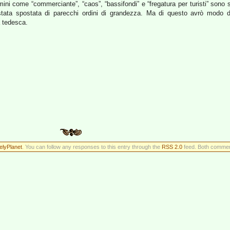
ini come “commerciante”, “caos”, “bassifondi” e “fregatura per turisti” sono st
è stata spostata di parecchi ordini di grandezza. Ma di questo avrò modo 
a tedesca.
elyPlanet
. You can follow any responses to this entry through the
RSS 2.0
feed. Both comment