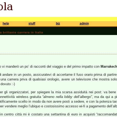
help
stuff
biz
admin
brillante carriera in Italia
 vi manderò un po’ di racconti del viaggio e del primo impatto con
Marrakec
i andare in un posto, assicuratevi di accertarne il fuso orario prima di partir
una camera priva di qualsiasi orologio, avere un televisore che mostra solo ca
 dovuto :-)
er gli organizzatori, per spiegare la mia scarsa assiduità nei post: va bene 
onnettività wireless gratuita
“almeno nella lobby dell’albergo”
, ma da qui a p
ntificamente scelto in modo da non avere posti a sedere, e con la potenza tar
o per vendere meglio l’ubiquo e costosissimo accesso wi-fi a pagamento dell’a
no in centro città mi è costato una settantina di euro in acquisti “raccomanda