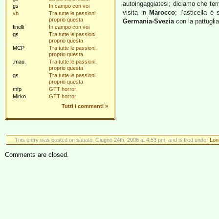
autoingaggiatesi; diciamo che term
gs
In campo con voi
visita in
Marocco
; l’asticella 
vb
Tra tutte le passioni,
proprio questa
Germania-Svezia
con la pattugli
finelli
In campo con voi
gs
Tra tutte le passioni,
proprio questa
MCP
Tra tutte le passioni,
proprio questa
.mau.
Tra tutte le passioni,
proprio questa
gs
Tra tutte le passioni,
proprio questa
mfp
GTT horror
Mirko
GTT horror
Tutti i commenti
»
This entry was posted on sabato, Giugno 24th, 2006 at 4:53 pm, and is filed under
Lon
Comments are closed.