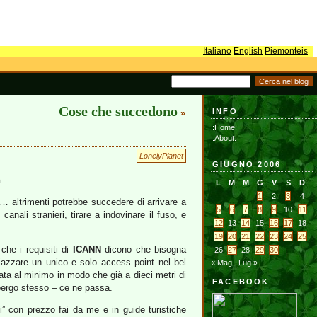
Italiano
English
Piemonteis
Cose che succedono
INFO
»
:Home:
:About:
LonelyPlanet
GIUGNO 2006
h
.
L
M
M
G
V
S
D
1
2
3
4
e… altrimenti potrebbe succedere di arrivare a
5
6
7
8
9
10
11
nali stranieri, tirare a indovinare il fuso, e
12
13
14
15
16
17
18
19
20
21
22
23
24
25
che i requisiti di
ICANN
dicono che bisogna
26
27
28
29
30
iazzare un unico e solo access point nel bel
« Mag
Lug »
ata al minimo in modo che già a dieci metri di
FACEBOOK
lbergo stesso – ce ne passa.
ti” con prezzo fai da me e in guide turistiche