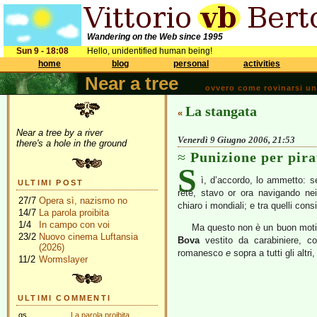
Wandering on the Web since 1995
Sun 9 - 18:08
Hello, unidentified human being!
home
blog
personal
activities
Near a tree
ovvero come rovinarsi una 
La stangata
«
Near a tree by a river
Venerdì 9 Giugno 2006, 21:53
there's a hole in the ground
Punizione per pira
S
ì, d’accordo, lo ammetto: se
ULTIMI POST
rete, stavo or ora navigando nei
27/7
Opera sì, nazismo no
chiaro i mondiali; e tra quelli con
14/7
La parola proibita
1/4
In campo con voi
Ma questo non è un buon motiv
23/2
Nuovo cinema Luftansia
Bova
vestito da carabiniere, co
(2026)
romanesco
e
sopra a tutti gli alt
11/2
Wormslayer
ULTIMI COMMENTI
gs
La parola proibita