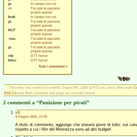
gs
In campo con voi
vb
Tra tutte le passioni,
proprio questa
finelli
In campo con voi
gs
Tra tutte le passioni,
proprio questa
MCP
Tra tutte le passioni,
proprio questa
.mau.
Tra tutte le passioni,
proprio questa
gs
Tra tutte le passioni,
proprio questa
mfp
GTT horror
Mirko
GTT horror
Tutti i commenti
»
This entry was posted on venerdì, Giugno 9th, 2006 at 9:53 pm, and is filed under
Cu
RSS 2.0
feed. Both comments and pings are currently closed.
2 commenti a “Punizione per pirati”
vb
:
9 Giugno 2006, 21:56
A titolo di commento, aggiungo che stasera piove di tutto: sul can
rispetto a cui i film del Monnezza sono ad alto budget!