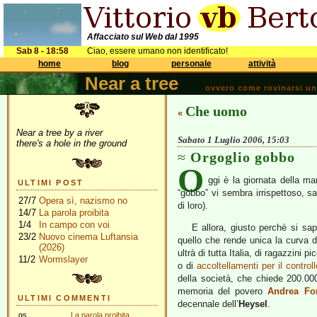
Affacciato sul Web dal 1995
Sab 8 - 18:58
Ciao, essere umano non identificato!
home
blog
personale
attività
Near a tree
ovvero come rovinarsi una 
Che uomo
«
Near a tree by a river
Sabato 1 Luglio 2006, 15:03
there's a hole in the ground
Orgoglio gobbo
O
ggi è la giornata della ma
ULTIMI POST
“gobbo” vi sembra irrispettoso, sa
27/7
Opera sì, nazismo no
di loro).
14/7
La parola proibita
1/4
In campo con voi
E allora, giusto perchè si sa
23/2
Nuovo cinema Luftansia
quello che rende unica la curva de
(2026)
ultrà di tutta Italia, di ragazzini pi
11/2
Wormslayer
o di
accoltellamenti per il control
della società, che chiede 200.000
memoria del povero
Andrea For
ULTIMI COMMENTI
decennale dell’
Heysel
.
gs
La parola proibita