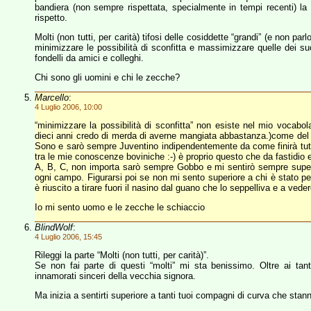
bandiera (non sempre rispettata, specialmente in tempi recenti) la g
rispetto.
Molti (non tutti, per carità) tifosi delle cosiddette “grandi” (e non pa
minimizzare le possibilità di sconfitta e massimizzare quelle dei su
fondelli da amici e colleghi.
Chi sono gli uomini e chi le zecche?
Marcello
:
4 Luglio 2006, 10:00
“minimizzare la possibilità di sconfitta” non esiste nel mio vocabol
dieci anni credo di merda di averne mangiata abbastanza.)come del
Sono e sarò sempre Juventino indipendentemente da come finirà tut
tra le mie conoscenze boviniche :-) è proprio questo che da fastidio e
A, B, C, non importa sarò sempre Gobbo e mi sentirò sempre superi
ogni campo. Figurarsi poi se non mi sento superiore a chi è stato pe
è riuscito a tirare fuori il nasino dal guano che lo seppelliva e a vede
Io mi sento uomo e le zecche le schiaccio
BlindWolf
:
4 Luglio 2006, 15:45
Rileggi la parte “Molti (non tutti, per carità)”.
Se non fai parte di questi “molti” mi sta benissimo. Oltre ai tan
innamorati sinceri della vecchia signora.
Ma inizia a sentirti superiore a tanti tuoi compagni di curva che stann