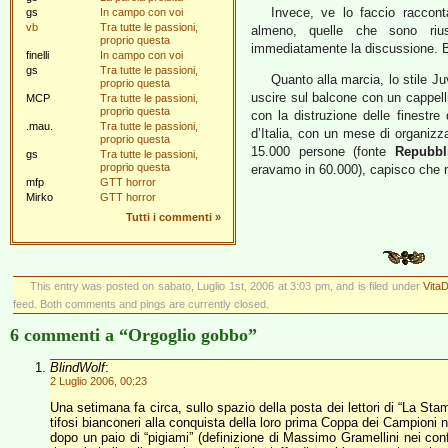
Invece, ve lo faccio raccont
gs
In campo con voi
vb
Tra tutte le passioni,
almeno, quelle che sono rius
proprio questa
immediatamente la discussione. Buo
finelli
In campo con voi
gs
Tra tutte le passioni,
Quanto alla marcia, lo stile J
proprio questa
uscire sul balcone con un cappell
MCP
Tra tutte le passioni,
proprio questa
con la distruzione delle finestre
.mau.
Tra tutte le passioni,
d’Italia, con un mese di organizza
proprio questa
15.000 persone (fonte
Repubbli
gs
Tra tutte le passioni,
proprio questa
eravamo in 60.000), capisco che 
mfp
GTT horror
Mirko
GTT horror
Tutti i commenti
»
This entry was posted on sabato, Luglio 1st, 2006 at 3:03 pm, and is filed under
Vita
feed. Both comments and pings are currently closed.
6 commenti a “Orgoglio gobbo”
BlindWolf
:
2 Luglio 2006, 00:23
Una setimana fa circa, sullo spazio della posta dei lettori di “La Stam
tifosi bianconeri alla conquista della loro prima Coppa dei Campioni no
dopo un paio di “pigiami” (definizione di Massimo Gramellini nei conf