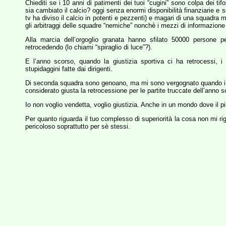
Chiediti se i 10 anni di patimenti dei tuoi “cugini” sono colpa dei ti
sia cambiato il calcio? oggi senza enormi disponibilità finanziarie e s
tv ha diviso il calcio in potenti e pezzenti) e magari di una squadra 
gli arbitraggi delle squadre “nemiche” nonchè i mezzi di informazione 
Alla marcia dell’orgoglio granata hanno sfilato 50000 persone 
retrocedendo (lo chiami “spiraglio di luce”?).
E l’anno scorso, quando la giustizia sportiva ci ha retrocessi, i
stupidaggini fatte dai dirigenti.
Di seconda squadra sono genoano, ma mi sono vergognato quando i r
considerato giusta la retrocessione per le partite truccate dell’anno 
Io non voglio vendetta, voglio giustizia. Anche in un mondo dove il pi
Per quanto riguarda il tuo complesso di superiorità la cosa non mi 
pericoloso soprattutto per sè stessi.