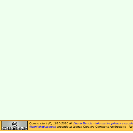
Questo sito è (C) 1995-2026 di
Vittorio Bertola
-
Informativa privacy e cooki
Alcuni diritti riservati
secondo la licenza Creative Commons Attribuzione - No