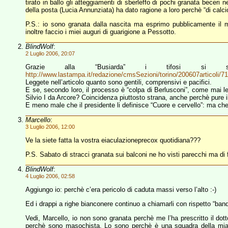
tirato in ballo gli atteggiamenti di sberleffo di pochi granata beceri n
della posta (Lucia Annunziata) ha dato ragione a loro perchè “di calc
P.S.: io sono granata dalla nascita ma esprimo pubblicamente il mi
inoltre faccio i miei auguri di guarigione a Pessotto.
BlindWolf
:
2 Luglio 2006, 20:07
Grazie alla “Busiarda” i tifosi si 
http://www.lastampa.it/redazione/cmsSezioni/torino/200607articoli/7
Leggete nell’articolo quanto sono gentili, comprensivi e pacifici.
E se, secondo loro, il processo è “colpa di Berlusconi”, come mai l
Silvio I da Arcore? Coincidenza piuttosto strana, anche perchè pure 
E meno male che il presidente li definisce “Cuore e cervello”: ma ch
Marcello
:
3 Luglio 2006, 12:00
Ve la siete fatta la vostra eiaculazioneprecox quotidiana???
P.S. Sabato di stracci granata sui balconi ne ho visti parecchi ma d
BlindWolf
:
4 Luglio 2006, 02:58
Aggiungo io: perchè c’era pericolo di caduta massi verso l’alto :-)
Ed i drappi a righe bianconere continuo a chiamarli con rispetto “band
Vedi, Marcello, io non sono granata perchè me l’ha prescritto il dott
perchè sono masochista. Lo sono perchè è una squadra della mia 