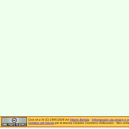
Cost sit a l'è (C) 1995-2026 ëd
Vittorio Bertola
-
Informassion sla privacy e si
Certidun drit riservà
për la licensa Creative Commons Atribussion - Nen comer