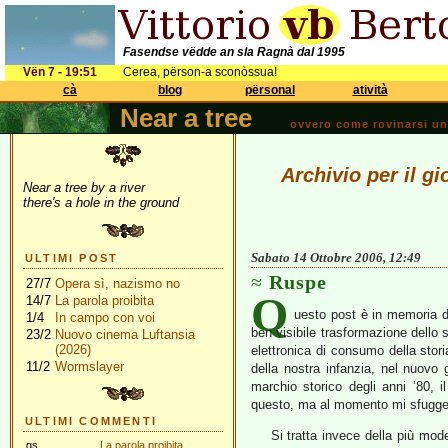
Fasendse vëdde an sla Ragnà dal 1995
Vën 7 - 19:51
Cerea, përson-a sconòssua!
cà
blog
përsonal
atività
Near a tree
ovvero come rovinarsi una 
Archivio per il g
Near a tree by a river
there's a hole in the ground
Sabato 14 Ottobre 2006, 12:49
ULTIMI POST
Ruspe
27/7
Opera sì, nazismo no
Q
14/7
La parola proibita
uesto post è in memoria di
1/4
In campo con voi
ben visibile trasformazione dello 
23/2
Nuovo cinema Luftansia
(2026)
elettronica di consumo della stor
11/2
Wormslayer
della nostra infanzia, nel nuovo
marchio storico degli anni ’80, il
questo, ma al momento mi sfugge
ULTIMI COMMENTI
Si tratta invece della più mod
gs
La parola proibita