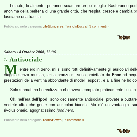
Le auto, finalmente, potranno sciamare un po’ meglio. Basteranno pochi
anonima della periferia di una grande città, che respira, cresce e cambia 
lasciarne una traccia.
Pubblicato nella categoria
Life&Universe
,
TorinoInBocca
|
3 commenti »
Sabato 14 Ottobre 2006, 12:06
Antisociale
M
entre ero in treno, mi si sono rotti definitivamente gli auricolari del
viaggio senza musica, ieri a pranzo mi sono proiettato da
Fnac
ad acqui
prestazioni della ventina abbondante di modelli esposti, e alla fine ne ho c
Solo stamattina ho realizzato che avevo comprato praticamente l’unico 
Ok, nell’era dell’
Ipod
, sono decisamente antisociale: provate a buttar
vedrete altro che gente con auricolari bianchi. Ma c’è un vantaggio: 
rivoluzionario, agognatissimo
Ipod nero
.
Pubblicato nella categoria
Tech&Howto
|
7 commenti »