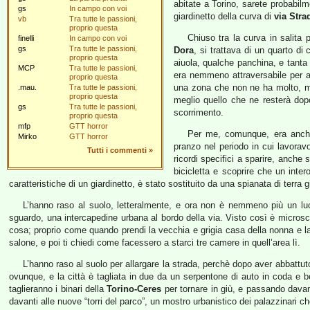
abitate a Torino, sarete probabil
gs
In campo con voi
giardinetto della curva di
via Stra
vb
Tra tutte le passioni,
proprio questa
Chiuso tra la curva in salita p
finelli
In campo con voi
gs
Tra tutte le passioni,
Dora
, si trattava di un quarto d
proprio questa
aiuola, qualche panchina, e tant
MCP
Tra tutte le passioni,
era nemmeno attraversabile per a
proprio questa
una zona che non ne ha molto, ma
.mau.
Tra tutte le passioni,
proprio questa
meglio quello che ne resterà dopo 
gs
Tra tutte le passioni,
scorrimento.
proprio questa
mfp
GTT horror
Per me, comunque, era anche i
Mirko
GTT horror
pranzo nel periodo in cui lavora
Tutti i commenti
»
ricordi specifici a sparire, anche
bicicletta e scoprire che un inter
caratteristiche di un giardinetto, è stato sostituito da una spianata di terra 
L’hanno raso al suolo, letteralmente, e ora non è nemmeno più un luo
sguardo, una intercapedine urbana al bordo della via. Visto così è microsc
cosa; proprio come quando prendi la vecchia e grigia casa della nonna e la r
salone, e poi ti chiedi come facessero a starci tre camere in quell’area lì.
L’hanno raso al suolo per allargare la strada, perchè dopo aver abbattut
ovunque, e la città è tagliata in due da un serpentone di auto in coda e be
taglieranno i binari della
Torino-Ceres
per tornare in giù, e passando davan
davanti alle nuove “torri del parco”, un mostro urbanistico dei palazzinari c