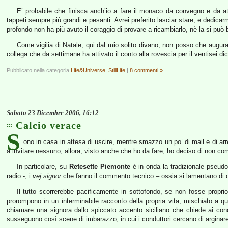
E’ probabile che finisca anch’io a fare il monaco da convegno e da at
tappeti sempre più grandi e pesanti. Avrei preferito lasciar stare, e dedic
profondo non ha più avuto il coraggio di provare a ricambiarlo, nè la si può
Come vigilia di Natale, qui dal mio solito divano, non posso che augurar
collega che da settimane ha attivato il conto alla rovescia per il ventisei 
Pubblicato nella categoria
Life&Universe
,
StillLife
|
8 commenti »
Sabato 23 Dicembre 2006, 16:12
Calcio verace
S
ono in casa in attesa di uscire, mentre smazzo un po’ di mail e di arre
a invitare nessuno; allora, visto anche che ho da fare, ho deciso di non co
In particolare, su
Retesette Piemonte
è in onda la tradizionale pseudo-
radio -, i
vej signor
che fanno il commento tecnico – ossia si lamentano di qu
Il tutto scorrerebbe pacificamente in sottofondo, se non fosse proprio
prorompono in un interminabile racconto della propria vita, mischiato a qu
chiamare una signora dallo spiccato accento siciliano che chiede ai cond
susseguono così scene di imbarazzo, in cui i conduttori cercano di arginare i