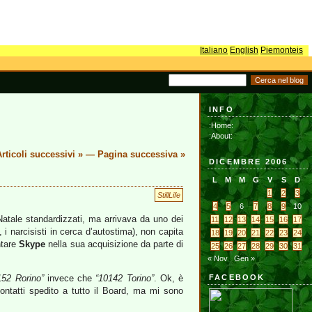
Italiano
English
Piemonteis
INFO
:Home:
:About:
rticoli successivi »
—
Pagina successiva »
DICEMBRE 2006
L
M
M
G
V
S
D
1
2
3
StillLife
4
5
6
7
8
9
10
 Natale standardizzati, ma arrivava da uno dei
11
12
13
14
15
16
17
 i narcisisti in cerca d’autostima), non capita
18
19
20
21
22
23
24
ntare
Skype
nella sua acquisizione da parte di
25
26
27
28
29
30
31
« Nov
Gen »
152 Rorino”
invece che
“10142 Torino”
. Ok, è
FACEBOOK
ontatti spedito a tutto il Board, ma mi sono