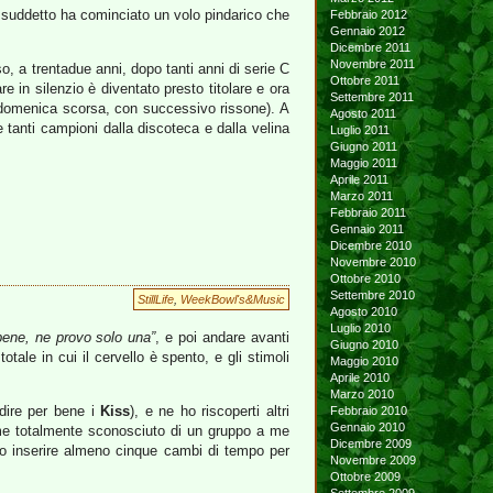
e suddetto ha cominciato un volo pindarico che
Febbraio 2012
Gennaio 2012
Dicembre 2011
Novembre 2011
o, a trentadue anni, dopo tanti anni di serie C
Ottobre 2011
e in silenzio è diventato presto titolare e ora
Settembre 2011
 domenica scorsa, con successivo rissone). A
Agosto 2011
e tanti campioni dalla discoteca e dalla velina
Luglio 2011
Giugno 2011
Maggio 2011
Aprile 2011
Marzo 2011
Febbraio 2011
Gennaio 2011
Dicembre 2010
Novembre 2010
Ottobre 2010
Settembre 2010
StillLife
,
WeekBowl's&Music
Agosto 2010
Luglio 2010
bene, ne provo solo una”
, e poi andare avanti
Giugno 2010
tale in cui il cervello è spento, e gli stimoli
Maggio 2010
Aprile 2010
Marzo 2010
ndire per bene i
Kiss
), e ne ho riscoperti altri
Febbraio 2010
Gennaio 2010
 me totalmente sconosciuto di un gruppo a me
Dicembre 2009
io inserire almeno cinque cambi di tempo per
Novembre 2009
Ottobre 2009