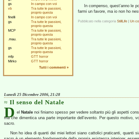
gs
In campo con voi
In compenso, quest’anno le po
vb
Tra tutte le passioni,
farmi un favore, ma io non ho ne
proprio questa
finelli
In campo con voi
Pubblicato nella categoria
StillLife
|
Un c
gs
Tra tutte le passioni,
proprio questa
MCP
Tra tutte le passioni,
proprio questa
.mau.
Tra tutte le passioni,
proprio questa
gs
Tra tutte le passioni,
proprio questa
mfp
GTT horror
Mirko
GTT horror
Tutti i commenti
»
Lunedì 25 Dicembre 2006, 21:28
Il senso del Natale
D
el
Natale
noi finiamo spesso per vedere soltanto più gli aspetti consu
ma che dimentica una parte importante dell’evento. Per questo motivo, vor
sacro.
Non ho idea di quanti dei miei lettori siano cattolici praticanti, quanti si
sacro è un elemento fondamentale della propria esistenza interiore; essere a