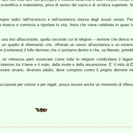
cientifica e materialista, priva di senso del sacro e di un’etica superiore, fi
oprie radici nell’inconscio e nell’esistenza stessa degli esseri umani. Per
ra rinasce e comincia a riportare la vita; festa che viene celebrata in quasi tu
una tesi affascinante, quella secondo cui le religioni – termine che deriva
re un quadro di riferimento che, offrendo un senso all’esistenza e un insiem
e (contenere) il folle demone che ci portiamo dentro e che, se liberato, potreb
ta; mi interessa però osservare come tutte le religioni condividano il leg
 interiore tra il bene e il male, della morte e della resurrezione. E’ il mito di
C
essere umano, divenuto adulto, deve compiere contro il proprio demone int
na occasione per cenoni e per regali, possa essere anche un momento di rifles