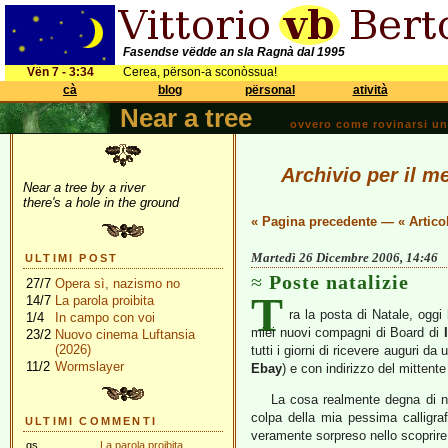
Fasendse vëdde an sla Ragnà dal 1995
Vën 7 - 3:34
Cerea, përson-a sconòssua!
cà
blog
përsonal
atività
Near a tree
ovvero come rovinarsi una 
Archivio per il m
Near a tree by a river
there's a hole in the ground
« Pagina precedente
—
« Artico
Martedì 26 Dicembre 2006, 14:46
ULTIMI POST
Poste natalizie
27/7
Opera sì, nazismo no
T
14/7
La parola proibita
ra la posta di Natale, oggi
1/4
In campo con voi
miei nuovi compagni di Board di
23/2
Nuovo cinema Luftansia
(2026)
tutti i giorni di ricevere auguri d
11/2
Wormslayer
Ebay
) e con indirizzo del mittent
La cosa realmente degna di no
colpa della mia pessima calligra
ULTIMI COMMENTI
veramente sorpreso nello scoprire 
gs
La parola proibita