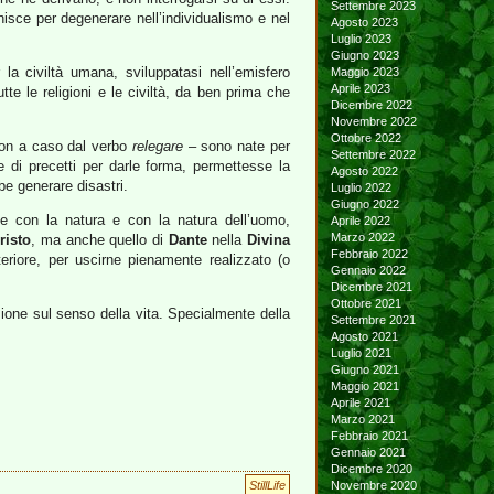
Settembre 2023
nisce per degenerare nell’individualismo e nel
Agosto 2023
Luglio 2023
Giugno 2023
 la civiltà umana, sviluppatasi nell’emisfero
Maggio 2023
Aprile 2023
tte le religioni e le civiltà, da ben prima che
Dicembre 2022
Novembre 2022
Ottobre 2022
 non a caso dal verbo
relegare
– sono nate per
Settembre 2022
e di precetti per darle forma, permettesse la
Agosto 2022
be generare disastri.
Luglio 2022
Giugno 2022
ame con la natura e con la natura dell’uomo,
Aprile 2022
Marzo 2022
risto
, ma anche quello di
Dante
nella
Divina
Febbraio 2022
eriore, per uscirne pienamente realizzato (o
Gennaio 2022
Dicembre 2021
Ottobre 2021
sione sul senso della vita. Specialmente della
Settembre 2021
Agosto 2021
Luglio 2021
Giugno 2021
Maggio 2021
Aprile 2021
Marzo 2021
Febbraio 2021
Gennaio 2021
Dicembre 2020
StillLife
Novembre 2020