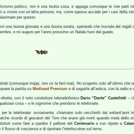
tivismo politico; non è una brutta cosa, e appaga comunque le mie parti int
armi a vivere con un’altra persona; ma, come spesso accade per i casi della vit
 biasimare per questo.
vi una buona giornata e una buona serata, sperando che troviate dei regali sot
dicembre, e mi auguro per l’anno prossimo un Natale fuori dal guado.
trati (comunque troppi, non ce la farò mai). Ho scoperto solo all’ultimo che og
mprare la partita su
Mediaset Premium
e di seguirla all’antica, con la radio e
diretta, con il noto conduttore teleradiofonico
Dario “Dante” Castelletti
– ch
alsiasi cosa – e le signorine che prendono le telefonate.
 per le telefonate: ovviamente, chiamano solo vecchietti dai settant’anni i
alche ricordo di giocatori del Toro che erano già morti quando metà dello st
uttori come fare a spedire il pallone del
Centenario
a suo nipote a
Catan
l flusso di coscienza e di riportare l’interlocutore sul tema.