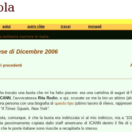
agiut
autre ròbe
travaj
menagé
brillante carriera in Italia
ese di Dicembre 2006
li precedenti
A
 ho trovato una busta che mi ha fatto piacere: era una cartolina di auguri di
ICANN
, l’avvocatessa
Rita Rodin
; e qui, scusate se me la tiro un attimo (ah,
a una persona con una biografia di
questo tipo
(ultimo lavoro di rilievo, rapprese
e
“4 Times Square, New York”
.
ta, comunque, è che la busta era indirizzata sì al mio indirizzo, ma a
“10
fia pessimamente copiata dallo staff americano di ICANN dentro il file di c
che le poste italiane sono riuscite a recapitarla lo stesso.