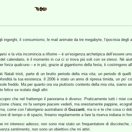
er gli ingorghi, il consumismo, le mail animate da tre megabyte, l’ipocrisia de
garsi e la vita incomincia a rifiorire – è un’esigenza archetipica dell’essere u
del calendario, è il momento in cui ci si trova più soli con se stessi. Nè aiuta
er forza qualcuno – e in più, grazie al gigantismo della festa, ti costringono a
 Natali tristi, parte di un brutto periodo della mia vita; un periodo di quelli
ondità la tua esistenza. Il 2006 è stato un anno di ripresa timida, un po’ 
o il sole freddo. Ma per quanto ora sia piuttosto contento della mia vita, siamo
felice se isolato dagli altri.
scopro che nel frattempo il panorama è diverso. Praticamente tutti i miei c
ezione chiara; mi fa sempre piacere vederli, ma onestamente pappine, ecogra
ma, come con l’aborigeno australiano di
Guzzanti
, ma io e te che cosa ci dob
ioni di tempo o di spazio, finiamo regolarmente a fare la riserva indiana in fon
che mi interessi adesso; non sono mai stato un frequentatore di discoteche,
enza sentimento, non sono un obiettivo che mi attiri.