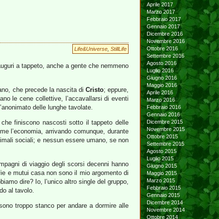
Aprile 2017
Marzo 2017
Febbraio 2017
Gennaio 2017
Dicembre 2016
Novembre 2016
Ottobre 2016
Life&Universe
,
StillLife
Settembre 2016
Agosto 2016
gli auguri a tappeto, anche a gente che nemmeno
Luglio 2016
Giugno 2016
Maggio 2016
mano, che precede la nascita di
Cristo
; eppure,
Aprile 2016
no le cene collettive, l’accavallarsi di eventi
Marzo 2016
ll’anonimato delle lunghe tavolate.
Febbraio 2016
Gennaio 2016
 che finiscono nascosti sotto il tappeto delle
Dicembre 2015
Novembre 2015
come l’economia, arrivando comunque, durante
Ottobre 2015
 animali sociali; e nessun essere umano, se non
Settembre 2015
Agosto 2015
Luglio 2015
ompagni di viaggio degli scorsi decenni hanno
Giugno 2015
fie e mutui casa non sono il mio argomento di
Maggio 2015
Marzo 2015
biamo dire? Io, l’unico altro single del gruppo,
Febbraio 2015
do al tavolo.
Gennaio 2015
Dicembre 2014
 sono troppo stanco per andare a dormire alle
Novembre 2014
Ottobre 2014