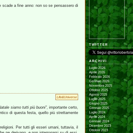
re scade a fine anno: non so se pensassero di
TWITTER
ARCHIVI
Luglio 2026
Aprile 2026
Febbraio 2026
Gennaio 2026
Novembre 2025
Ottobre 2025
Agosto 2025
Life&Universe
Luglio 2025
Giugno 2025
atale siamo tutti più buoni”
, importante certo,
Gennaio 2025
tico di questa festa, quello più strettamente
Luglio 2024
Aprile 2024
Gennaio 2024
Dicembre 2023
ligioni. Per tutti gli esseri umani, tuttavia, il
Ottobre 2023
che ne derivano, e non interrogarsi su di essi.