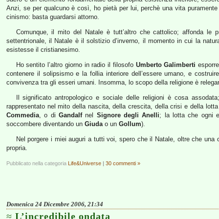
Anzi, se per qualcuno è così, ho pietà per lui, perchè una vita puramente s
cinismo: basta guardarsi attorno.
Comunque, il mito del Natale è tutt’altro che cattolico; affonda le pr
settentrionale, il Natale è il solstizio d’inverno, il momento in cui la natu
esistesse il cristianesimo.
Ho sentito l’altro giorno in radio il filosofo
Umberto Galimberti
esporre 
contenere il solipsismo e la follia interiore dell’essere umano, e costrui
convivenza tra gli esseri umani. Insomma, lo scopo della religione è relegar
Il significato antropologico e sociale delle religioni è cosa assoda
rappresentato nel mito della nascita, della crescita, della crisi e della lotta
Commedia
, o di
Gandalf
nel
Signore degli Anelli
; la lotta che ogni 
soccombere diventando un
Giuda
o un
Gollum
).
Nel porgere i miei auguri a tutti voi, spero che il Natale, oltre che u
propria.
Pubblicato nella categoria
Life&Universe
|
30 commenti »
Domenica 24 Dicembre 2006, 21:34
L’incredibile ondata