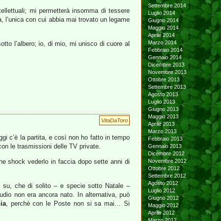
Settembre 2014
ellettuali; mi permetterà insomma di tessere
Luglio 2014
a, l’unica con cui abbia mai trovato un legame
Giugno 2014
Maggio 2014
Aprile 2014
Marzo 2014
to l’albero; io, di mio, mi unisco di cuore al
Febbraio 2014
Gennaio 2014
Dicembre 2013
Novembre 2013
Ottobre 2013
Settembre 2013
Agosto 2013
Luglio 2013
Giugno 2013
Maggio 2013
VitaDaToro
Aprile 2013
Marzo 2013
gi c’è la partita, e così non ho fatto in tempo
Febbraio 2013
 con le trasmissioni delle TV private.
Gennaio 2013
Dicembre 2012
e shock vederlo in faccia dopo sette anni di
Novembre 2012
Ottobre 2012
Settembre 2012
Agosto 2012
n su, che di solito – e specie sotto Natale –
Luglio 2012
udio non era ancora nato. In alternativa, può
Giugno 2012
ia
, perchè con le Poste non si sa mai… Si
Maggio 2012
Aprile 2012
Marzo 2012