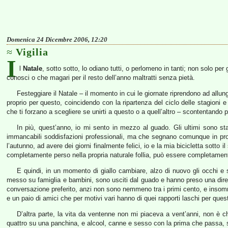
Domenica 24 Dicembre 2006, 12:20
Vigilia
I
l
Natale
, sotto sotto, lo odiano tutti, o perlomeno in tanti; non solo p
conosci o che magari per il resto dell’anno maltratti senza pietà.
Festeggiare il Natale – il momento in cui le giornate riprendono ad allun
proprio per questo, coincidendo con la ripartenza del ciclo delle stagioni e 
che ti forzano a scegliere se unirti a questo o a quell’altro – scontentando p
In più, quest’anno, io mi sento in mezzo al guado. Gli ultimi sono stati
immancabili soddisfazioni professionali, ma che segnano comunque in prof
l’autunno, ad avere dei giorni finalmente felici, io e la mia bicicletta sott
completamente perso nella propria naturale follia, può essere completamente 
E quindi, in un momento di giallo cambiare, alzo di nuovo gli occhi e 
messo su famiglia e bambini, sono usciti dal guado e hanno preso una dir
conversazione preferito, anzi non sono nemmeno tra i primi cento, e insom
e un paio di amici che per motivi vari hanno di quei rapporti laschi per quest
D’altra parte, la vita da ventenne non mi piaceva a vent’anni, non è 
quattro su una panchina, e alcool, canne e sesso con la prima che passa, s