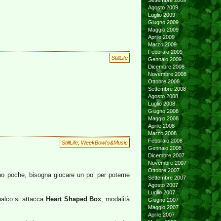
Settembre 2009
Agosto 2009
Luglio 2009
Giugno 2009
Maggio 2009
Aprile 2009
Marzo 2009
Febbraio 2009
StillLife
Gennaio 2009
Dicembre 2008
Novembre 2008
Ottobre 2008
Settembre 2008
Agosto 2008
Luglio 2008
Giugno 2008
Maggio 2008
Aprile 2008
Marzo 2008
Febbraio 2008
StillLife
,
WeekBowl's&Music
Gennaio 2008
Dicembre 2007
Novembre 2007
Ottobre 2007
ono poche, bisogna giocare un po’ per poterne
Settembre 2007
Agosto 2007
Luglio 2007
palco si attacca
Heart Shaped Box
, modalità
Giugno 2007
Maggio 2007
Aprile 2007