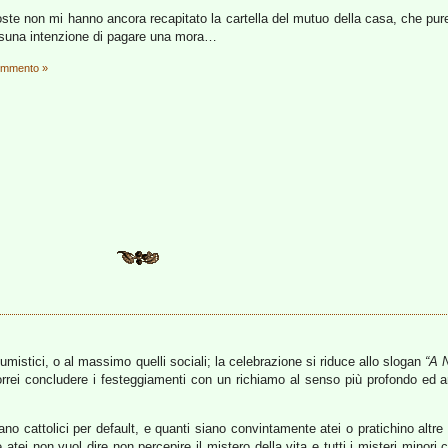
ste non mi hanno ancora recapitato la cartella del mutuo della casa, che pu
ssuna intenzione di pagare una mora…
ommento »
mistici, o al massimo quelli sociali; la celebrazione si riduce allo slogan
“A N
rei concludere i festeggiamenti con un richiamo al senso più profondo ed an
ano cattolici per default, e quanti siano convintamente atei o pratichino altre re
tei non vuol dire non percepire il mistero della vita e tutti i misteri minori 