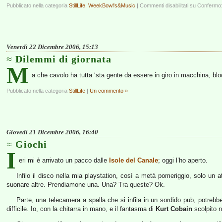
Pubblicato nella categoria
StillLife
,
WeekBowl's&Music
|
Commenti disabilitati
su Confermo:
Venerdì 22 Dicembre 2006, 15:13
Dilemmi di giornata
M
a che cavolo ha tutta ‘sta gente da essere in giro in macchina, blocc
Pubblicato nella categoria
StillLife
|
Un commento »
Giovedì 21 Dicembre 2006, 16:40
Giochi
I
eri mi è arrivato un pacco dalle
Isole del Canale
; oggi l’ho aperto.
Infilo il disco nella mia playstation, così a metà pomeriggio, solo un
suonare altre. Prendiamone una. Una? Tra queste? Ok.
Parte, una telecamera a spalla che si infila in un sordido pub, potrebbe
difficile. Io, con la chitarra in mano, e il fantasma di
Kurt Cobain
scolpito n