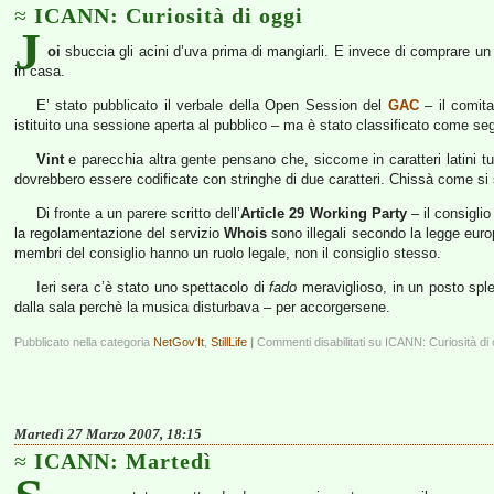
ICANN: Curiosità di oggi
J
oi
sbuccia gli acini d’uva prima di mangiarli. E invece di comprare un AD
in casa.
E’ stato pubblicato il verbale della Open Session del
GAC
– il comita
istituito una sessione aperta al pubblico – ma è stato classificato come seg
Vint
e parecchia altra gente pensano che, siccome in caratteri latini tut
dovrebbero essere codificate con stringhe di due caratteri. Chissà come si sc
Di fronte a un parere scritto dell’
Article 29 Working Party
– il consigli
la regolamentazione del servizio
Whois
sono illegali secondo la legge europ
membri del consiglio hanno un ruolo legale, non il consiglio stesso.
Ieri sera c’è stato uno spettacolo di
fado
meraviglioso, in un posto spl
dalla sala perchè la musica disturbava – per accorgersene.
Pubblicato nella categoria
NetGov'It
,
StillLife
|
Commenti disabilitati
su ICANN: Curiosità di 
Martedì 27 Marzo 2007, 18:15
ICANN: Martedì