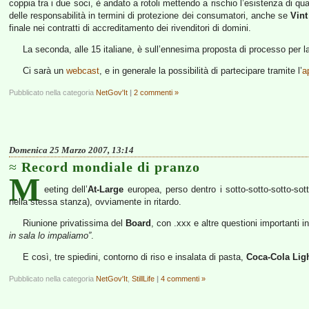
coppia tra i due soci, è andato a rotoli mettendo a rischio l’esistenza di qua
delle responsabilità in termini di protezione dei consumatori, anche se
Vint
finale nei contratti di accreditamento dei rivenditori di domini.
La seconda, alle 15 italiane, è sull’ennesima proposta di processo per la
Ci sarà un
webcast
, e in generale la possibilità di partecipare tramite l’
a
Pubblicato nella categoria
NetGov'It
|
2 commenti »
Domenica 25 Marzo 2007, 13:14
Record mondiale di pranzo
M
eeting dell’
At-Large
europea, perso dentro i sotto-sotto-sotto-so
nella stessa stanza), ovviamente in ritardo.
Riunione privatissima del
Board
, con .xxx e altre questioni importanti i
in sala lo impaliamo”
.
E così, tre spiedini, contorno di riso e insalata di pasta,
Coca-Cola Lig
Pubblicato nella categoria
NetGov'It
,
StillLife
|
4 commenti »