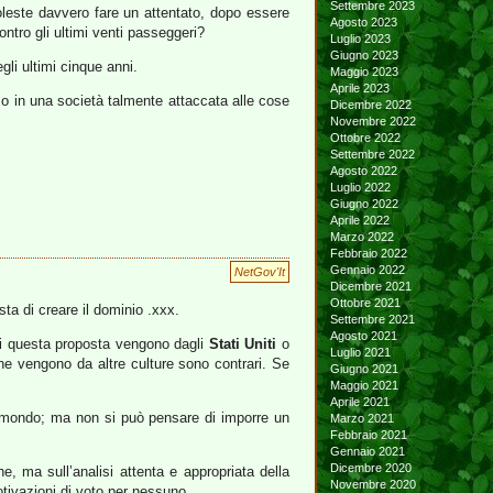
Settembre 2023
oleste davvero fare un attentato, dopo essere
Agosto 2023
contro gli ultimi venti passeggeri?
Luglio 2023
Giugno 2023
li ultimi cinque anni.
Maggio 2023
Aprile 2023
mo in una società talmente attaccata alle cose
Dicembre 2022
Novembre 2022
Ottobre 2022
Settembre 2022
Agosto 2022
Luglio 2022
Giugno 2022
Aprile 2022
Marzo 2022
Febbraio 2022
Gennaio 2022
NetGov'It
Dicembre 2021
Ottobre 2021
ta di creare il dominio .xxx.
Settembre 2021
Agosto 2021
 di questa proposta vengono dagli
Stati Uniti
o
Luglio 2021
he vengono da altre culture sono contrari. Se
Giugno 2021
Maggio 2021
Aprile 2021
del mondo; ma non si può pensare di imporre un
Marzo 2021
Febbraio 2021
Gennaio 2021
Dicembre 2020
, ma sull’analisi attenta e appropriata della
Novembre 2020
otivazioni di voto per nessuno.