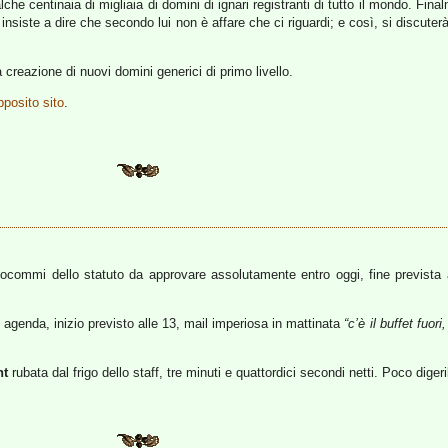
lche centinaia di migliaia di domini di ignari registranti di tutto il mondo. Fi
insiste a dire che secondo lui non è affare che ci riguardi; e così, si discuter
 creazione di nuovi domini generici di primo livello.
pposito sito
.
ttocommi dello statuto da approvare assolutamente entro oggi, fine prevista
n agenda, inizio previsto alle 13, mail imperiosa in mattinata
“c’è il buffet fuor
ht
rubata dal frigo dello staff, tre minuti e quattordici secondi netti. Poco diger