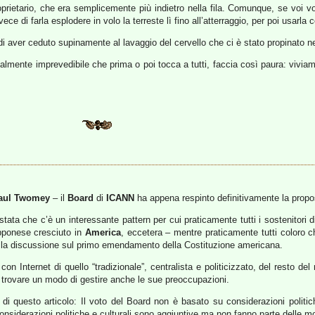
oprietario, che era semplicemente più indietro nella fila. Comunque, se voi v
ce di farla esplodere in volo la terreste lì fino all’atterraggio, per poi usarla 
i aver ceduto supinamente al lavaggio del cervello che ci è stato propinato neg
ialmente imprevedibile che prima o poi tocca a tutti, faccia così paura: vivia
aul Twomey
– il
Board
di
ICANN
ha appena respinto definitivamente la propos
stata che c’è un interessante pattern per cui praticamente tutti i sostenitori
pponese cresciuto in
America
, eccetera – mentre praticamente tutti coloro c
are la discussione sul primo emendamento della Costituzione americana.
con Internet di quello “tradizionale”, centralista e politicizzato, del resto 
 trovare un modo di gestire anche le sue preoccupazioni.
 questo articolo: Il voto del Board non è basato su considerazioni politiche
considerazioni politiche e culturali sono aggiuntive ma non fanno parte delle m