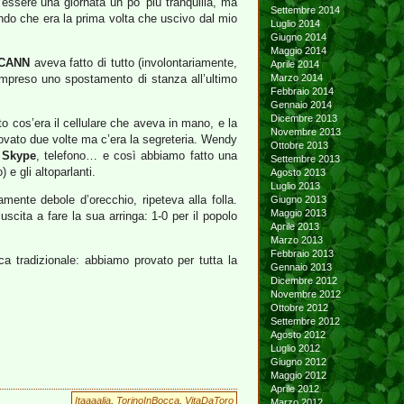
ssere una giornata un po’ più tranquilla, ma
Settembre 2014
zando che era la prima volta che uscivo dal mio
Luglio 2014
Giugno 2014
Maggio 2014
ICANN
aveva fatto di tutto (involontariamente,
Aprile 2014
ompreso uno spostamento di stanza all’ultimo
Marzo 2014
Febbraio 2014
Gennaio 2014
Dicembre 2013
to cos’era il cellulare che aveva in mano, e la
Novembre 2013
rovato due volte ma c’era la segreteria. Wendy
Ottobre 2013
o
Skype
, telefono… e così abbiamo fatto una
Settembre 2013
e gli altoparlanti.
Agosto 2013
Luglio 2013
mente debole d’orecchio, ripeteva alla folla.
Giugno 2013
Maggio 2013
scita a fare la sua arringa: 1-0 per il popolo
Aprile 2013
Marzo 2013
Febbraio 2013
a tradizionale: abbiamo provato per tutta la
Gennaio 2013
Dicembre 2012
Novembre 2012
Ottobre 2012
Settembre 2012
Agosto 2012
Luglio 2012
Giugno 2012
Maggio 2012
Aprile 2012
Itaaaalia
,
TorinoInBocca
,
VitaDaToro
Marzo 2012