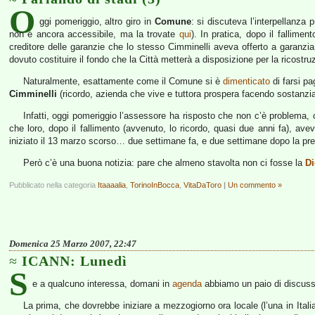
O
ggi pomeriggio, altro giro in
Comune
: si discuteva l’interpellanza 
non è ancora accessibile, ma la trovate
qui
). In pratica, dopo il fallimento
creditore delle garanzie che lo stesso Cimminelli aveva offerto a garanzia
dovuto costituire il fondo che la Città metterà a disposizione per la ricostru
Naturalmente, esattamente come il Comune si è
dimenticato
di farsi pa
Cimminelli
(ricordo, azienda che vive e tuttora prospera facendo sostanzia
Infatti, oggi pomeriggio l’assessore ha risposto che non c’è problema, c
che loro, dopo il fallimento (avvenuto, lo ricordo, quasi due anni fa), ave
iniziato il 13 marzo scorso… due settimane fa, e due settimane dopo la pre
Però c’è una buona notizia: pare che almeno stavolta non ci fosse la
Di
Pubblicato nella categoria
Itaaaalia
,
TorinoInBocca
,
VitaDaToro
|
Un commento »
Domenica 25 Marzo 2007, 22:47
ICANN: Lunedì
S
e a qualcuno interessa, domani in
agenda
abbiamo un paio di discussi
La prima, che dovrebbe iniziare a mezzogiorno ora locale (l’una in Itali