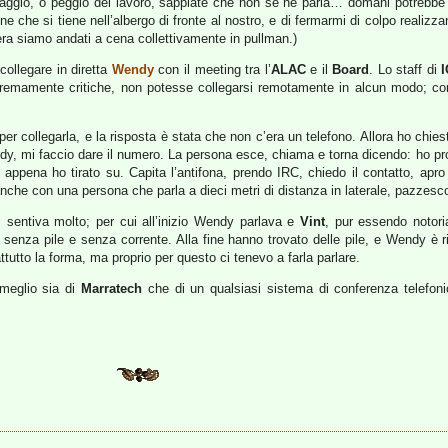
ggio, o peggio del lavoro, sappiate che non se ne parla… domani potrebbe e
ne che si tiene nell’albergo di fronte al nostro, e di fermarmi di colpo realiz
era siamo andati a cena collettivamente in pullman.)
collegare in diretta
Wendy
con il meeting tra l’
ALAC
e il
Board
. Lo staff di
stremamente critiche, non potesse collegarsi remotamente in alcun modo; c
per collegarla, e la risposta è stata che non c’era un telefono. Allora ho chies
endy, mi faccio dare il numero. La persona esce, chiama e torna dicendo: ho p
appena ho tirato su. Capita l’antifona, prendo IRC, chiedo il contatto, apr
che con una persona che parla a dieci metri di distanza in laterale, pazzesco) 
i sentiva molto; per cui all’inizio Wendy parlava e
Vint
, pur essendo notoria
 senza pile e senza corrente. Alla fine hanno trovato delle pile, e Wendy è riu
tutto la forma, ma proprio per questo ci tenevo a farla parlare.
meglio sia di
Marratech
che di un qualsiasi sistema di conferenza telefonic