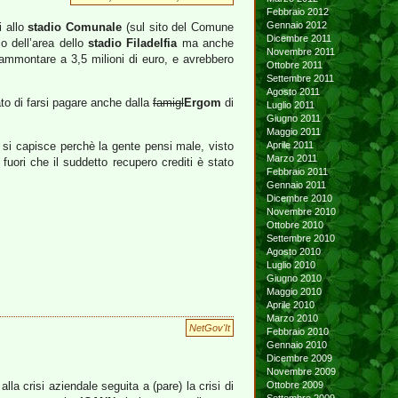
Febbraio 2012
Gennaio 2012
i allo
stadio Comunale
(sul sito del Comune
Dicembre 2011
o dell’area dello
stadio Filadelfia
ma anche
Novembre 2011
 ammontare a 3,5 milioni di euro, e avrebbero
Ottobre 2011
Settembre 2011
Agosto 2011
ato di farsi pagare anche dalla
famigl
Ergom
di
Luglio 2011
Giugno 2011
Maggio 2011
si capisce perchè la gente pensi male, visto
Aprile 2011
Marzo 2011
fuori che il suddetto recupero crediti è stato
Febbraio 2011
Gennaio 2011
Dicembre 2010
Novembre 2010
Ottobre 2010
Settembre 2010
Agosto 2010
Luglio 2010
Giugno 2010
Maggio 2010
Aprile 2010
Marzo 2010
NetGov'It
Febbraio 2010
Gennaio 2010
Dicembre 2009
Novembre 2009
lla crisi aziendale seguita a (pare) la crisi di
Ottobre 2009