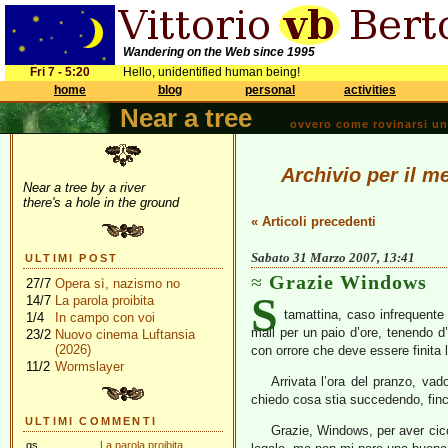
Wandering on the Web since 1995
Fri 7 - 5:20
Hello, unidentified human being!
home
blog
personal
activities
Near a tree
ovvero come rovinarsi una 
Archivio per il m
Near a tree by a river
there's a hole in the ground
« Articoli precedenti
Sabato 31 Marzo 2007, 13:41
ULTIMI POST
Grazie Windows
27/7
Opera sì, nazismo no
S
14/7
La parola proibita
tamattina, caso infrequente
1/4
In campo con voi
mail per un paio d’ore, tenendo d
23/2
Nuovo cinema Luftansia
(2026)
con orrore che deve essere finita la
11/2
Wormslayer
Arrivata l’ora del pranzo, v
chiedo cosa stia succedendo, fin
ULTIMI COMMENTI
Grazie, Windows, per aver cicc
gs
La parola proibita