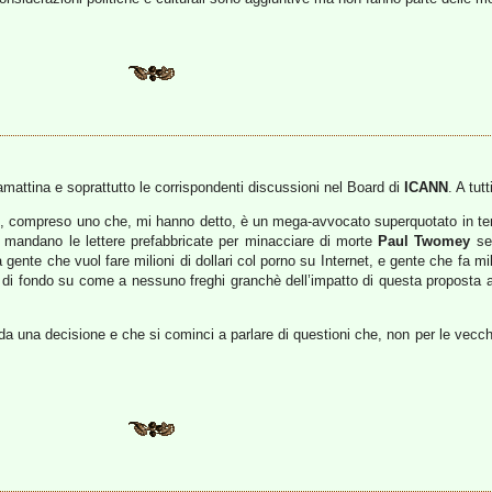
tamattina e soprattutto le corrispondenti discussioni nel Board di
ICANN
. A tut
tro, compreso uno che, mi hanno detto, è un mega-avvocato superquotato in term
mandano le lettere prefabbricate per minacciare di morte
Paul Twomey
se 
 gente che vuol fare milioni di dollari col porno su Internet, e gente che fa mil
ta di fondo su come a nessuno freghi granchè dell’impatto di questa proposta al
nda una decisione e che si cominci a parlare di questioni che, non per le vecc