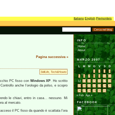
Italiano
English
Piemonteis
INFO
:Home:
:About:
Pagina successiva »
MARZO 2007
L
M
M
G
V
S
D
1
2
3
4
StillLife
,
Tech&Howto
5
6
7
8
9
10
11
vecchio PC fisso con
Windows XP
. Ho scritto
12
13
14
15
16
17
18
Controllo anche l’orologio da polso, e scopro
19
20
21
22
23
24
25
26
27
28
29
30
31
« Feb
Apr »
rendo le chiavi, entro in casa… nessuno. Mi
ra al mercato.
FACEBOOK
acceso il PC fisso da quando è scattata l’ora