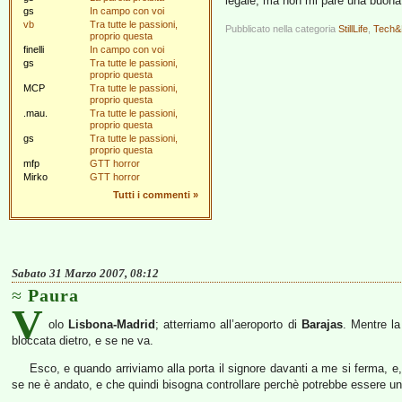
legale, ma non mi pare una buona
gs
In campo con voi
vb
Tra tutte le passioni,
Pubblicato nella categoria
StillLife
,
Tech&
proprio questa
finelli
In campo con voi
gs
Tra tutte le passioni,
proprio questa
MCP
Tra tutte le passioni,
proprio questa
.mau.
Tra tutte le passioni,
proprio questa
gs
Tra tutte le passioni,
proprio questa
mfp
GTT horror
Mirko
GTT horror
Tutti i commenti
»
Sabato 31 Marzo 2007, 08:12
Paura
V
olo
Lisbona-Madrid
; atterriamo all’aeroporto di
Barajas
. Mentre la
bloccata dietro, e se ne va.
Esco, e quando arriviamo alla porta il signore davanti a me si ferma, e,
se ne è andato, e che quindi bisogna controllare perchè potrebbe essere un