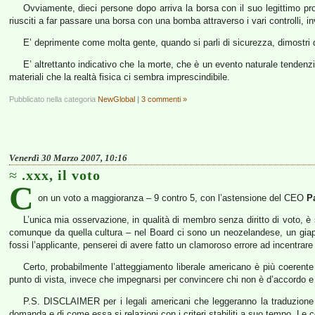
Ovviamente, dieci persone dopo arriva la borsa con il suo legittimo pr
riusciti a far passare una borsa con una bomba attraverso i vari controlli, inve
E’ deprimente come molta gente, quando si parli di sicurezza, dimostri d
E’ altrettanto indicativo che la morte, che è un evento naturale tendenz
materiali che la realtà fisica ci sembra imprescindibile.
Pubblicato nella categoria
NewGlobal
|
3 commenti »
Venerdì 30 Marzo 2007, 10:16
.xxx, il voto
C
on un voto a maggioranza – 9 contro 5, con l’astensione del CEO
P
L’unica mia osservazione, in qualità di membro senza diritto di voto, è 
comunque da quella cultura – nel Board ci sono un neozelandese, un gia
fossi l’applicante, penserei di avere fatto un clamoroso errore ad incentr
Certo, probabilmente l’atteggiamento liberale americano è più coerente 
punto di vista, invece che impegnarsi per convincere chi non è d’accordo e
P.S. DISCLAIMER per i legali americani che leggeranno la traduzione di
domanda e di come essa si relazioni con i criteri stabiliti a suo tempo. Le 