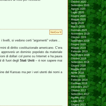
Ottobre 2020
Settembre 2020
Agosto 2020
Luglio 2020
Giugno 2020
Maggio 2020
Aprile 2020
Marzo 2020
Gennaio 2020
NetGov'It
Novembre 2019
Ottobre 2019
ti i livelli, si vedono certi “argomenti” volare…
Settembre 2019
Giugno 2019
ini di diritto costituzionale americano. C’era
Maggio 2019
Febbraio 2019
approverà un dominio popolato da materiale
Novembre 2018
ioni di dollari col porno su Internet e ha paura
Ottobre 2018
 di fuori degli
Stati Uniti
– è non sapere mai
Settembre 2018
Giugno 2018
Maggio 2018
hine del Kansas ma per i veri utenti dei nomi a
Aprile 2018
Marzo 2018
Febbraio 2018
Gennaio 2018
Dicembre 2017
Ottobre 2017
Settembre 2017
Agosto 2017
Luglio 2017
Giugno 2017