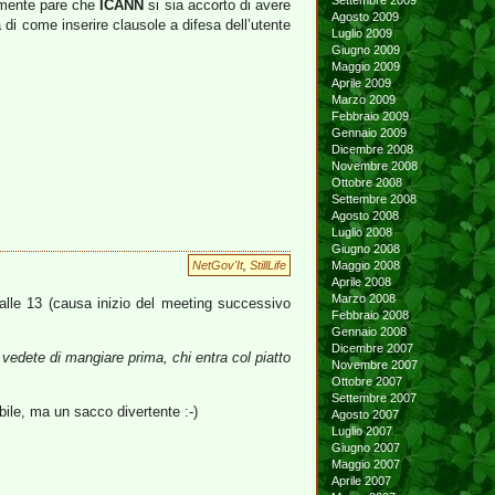
Settembre 2009
nalmente pare che
ICANN
si sia accorto di avere
Agosto 2009
à di come inserire clausole a difesa dell’utente
Luglio 2009
Giugno 2009
Maggio 2009
Aprile 2009
Marzo 2009
Febbraio 2009
Gennaio 2009
Dicembre 2008
Novembre 2008
Ottobre 2008
Settembre 2008
Agosto 2008
Luglio 2008
Giugno 2008
NetGov'It
,
StillLife
Maggio 2008
Aprile 2008
Marzo 2008
 alle 13 (causa inizio del meeting successivo
Febbraio 2008
Gennaio 2008
Dicembre 2007
i, vedete di mangiare prima, chi entra col piatto
Novembre 2007
Ottobre 2007
Settembre 2007
ibile, ma un sacco divertente :-)
Agosto 2007
Luglio 2007
Giugno 2007
Maggio 2007
Aprile 2007