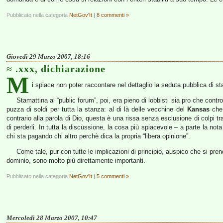
Pubblicato nella categoria
NetGov'It
|
8 commenti »
Giovedì 29 Marzo 2007, 18:16
.xxx, dichiarazione
M
i spiace non poter raccontare nel dettaglio la seduta pubblica di s
Stamattina al “public forum”, poi, era pieno di lobbisti sia pro che con
puzza di soldi per tutta la stanza: al di là delle vecchine del
Kansas
che 
contrario alla parola di Dio, questa è una rissa senza esclusione di colpi tra
di perderli. In tutta la discussione, la cosa più spiacevole – a parte la no
chi sta pagando chi altro perchè dica la propria “libera opinione”.
Come tale, pur con tutte le implicazioni di principio, auspico che si pre
dominio, sono molto più direttamente importanti.
Pubblicato nella categoria
NetGov'It
|
5 commenti »
Mercoledì 28 Marzo 2007, 10:47