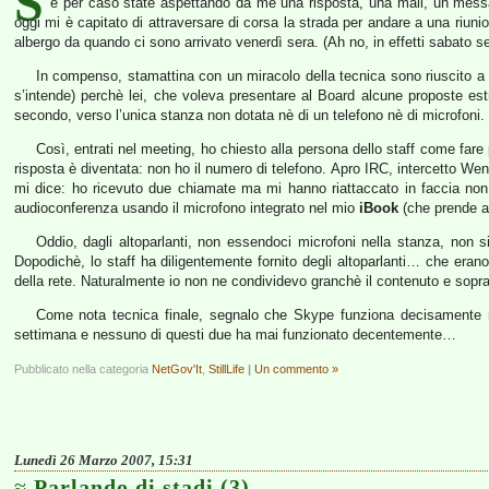
S
e per caso state aspettando da me una risposta, una mail, un messa
oggi mi è capitato di attraversare di corsa la strada per andare a una riunio
albergo da quando ci sono arrivato venerdì sera. (Ah no, in effetti sabato s
In compenso, stamattina con un miracolo della tecnica sono riuscito a 
s’intende) perchè lei, che voleva presentare al Board alcune proposte e
secondo, verso l’unica stanza non dotata nè di un telefono nè di microfoni.
Così, entrati nel meeting, ho chiesto alla persona dello staff come fare 
risposta è diventata: non ho il numero di telefono. Apro IRC, intercetto W
mi dice: ho ricevuto due chiamate ma mi hanno riattaccato in faccia non 
audioconferenza usando il microfono integrato nel mio
iBook
(che prende an
Oddio, dagli altoparlanti, non essendoci microfoni nella stanza, non s
Dopodichè, lo staff ha diligentemente fornito degli altoparlanti… che erano
della rete. Naturalmente io non ne condividevo granchè il contenuto e soprat
Come nota tecnica finale, segnalo che Skype funziona decisamente 
settimana e nessuno di questi due ha mai funzionato decentemente…
Pubblicato nella categoria
NetGov'It
,
StillLife
|
Un commento »
Lunedì 26 Marzo 2007, 15:31
Parlando di stadi (3)