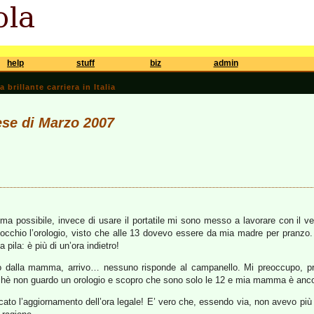
help
stuff
biz
admin
brillante carriera in Italia
ese di Marzo 2007
 ma possibile, invece di usare il portatile mi sono messo a lavorare con il 
’occhio l’orologio, visto che alle 13 dovevo essere da mia madre per pranzo. 
 pila: è più di un’ora indietro!
ado dalla mamma, arrivo… nessuno risponde al campanello. Mi preoccupo, p
chè non guardo un orologio e scopro che sono solo le 12 e mia mamma è anco
ato l’aggiornamento dell’ora legale! E’ vero che, essendo via, non avevo più 