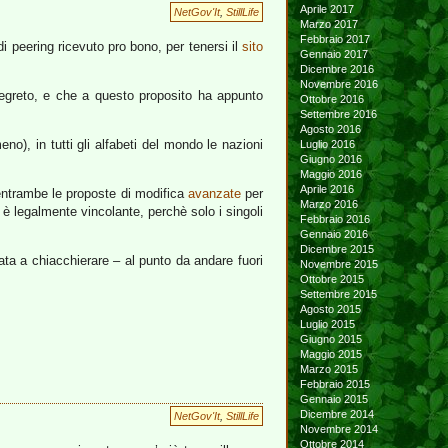
Aprile 2017
NetGov'It
,
StillLife
Marzo 2017
Febbraio 2017
di peering ricevuto pro bono, per tenersi il
sito
Gennaio 2017
Dicembre 2016
Novembre 2016
segreto, e che a questo proposito ha appunto
Ottobre 2016
Settembre 2016
Agosto 2016
no), in tutti gli alfabeti del mondo le nazioni
Luglio 2016
Giugno 2016
Maggio 2016
Aprile 2016
 entrambe le proposte di modifica
avanzate
per
Marzo 2016
n è legalmente vincolante, perchè solo i singoli
Febbraio 2016
Gennaio 2016
Dicembre 2015
a a chiacchierare – al punto da andare fuori
Novembre 2015
Ottobre 2015
Settembre 2015
Agosto 2015
Luglio 2015
Giugno 2015
Maggio 2015
Marzo 2015
Febbraio 2015
Gennaio 2015
Dicembre 2014
NetGov'It
,
StillLife
Novembre 2014
Ottobre 2014