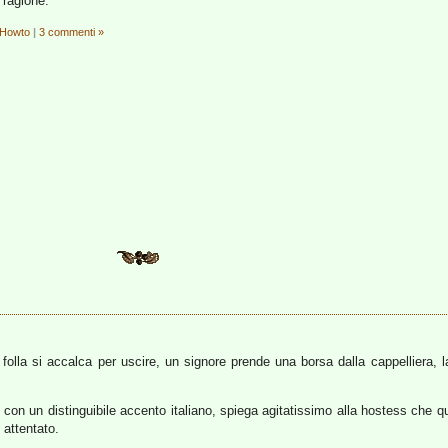
 ragione.
Howto
|
3 commenti »
 folla si accalca per uscire, un signore prende una borsa dalla cappelliera, 
 con un distinguibile accento italiano, spiega agitatissimo alla hostess che q
 attentato.