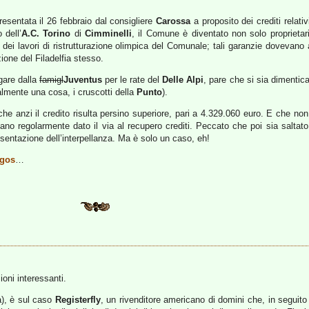
presentata il 26 febbraio dal consigliere
Carossa
a proposito dei crediti relativ
 dell’
A.C. Torino
di
Cimminelli
, il Comune è diventato non solo proprietari
 dei lavori di ristrutturazione olimpica del Comunale; tali garanzie dovevano
zione del Filadelfia stesso.
gare dalla
famigl
Juventus
per le rate del
Delle Alpi
, pare che si sia dimentic
lmente una cosa, i cruscotti della
Punto
).
he anzi il credito risulta persino superiore, pari a
4.329.060 euro. E che non 
vano regolarmente dato il via al recupero crediti. Peccato che poi sia saltato 
sentazione dell’interpellanza. Ma è solo un caso, eh!
gos
…
oni interessanti.
a), è sul caso
Registerfly
, un rivenditore americano di domini che, in seguito a