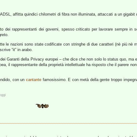
SL, affitta quindici chilometri di fibra non illuminata, attaccati a un gigabit 
to dei rappresentanti dei governi, spesso criticato per lavorare sempre in 
reto.
te le nazioni sono state codificate con stringhe di due caratteri (nè più nè me
rive “it” in arabo.
o dei Garanti della Privacy europei – che dice che non solo lo status quo, ma
ea, il rappresentante della proprietà intellettuale ha risposto che il parere no
endido, con un
cantante
famosissimo. E con metà della gente troppo impegnat
oggi