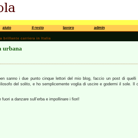
aiuto
il resto
lavoro
admin
brillante carriera in Italia
a urbana
n sanno i due punto cinque lettori del mio blog, faccio un post di quelli mi
osofo del solito, e ho semplicemente voglia di uscire e godermi il sole. Il 
fuori a danzare sull’erba e impollinare i fiori!