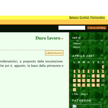
Italiano
English
Piemonteis
Duro lavoro
INFO
»
:Home:
:About:
Life&Universe
APRILE 2007
llenaristici, a proposito della resurrezione.
L
M
M
G
V
S
D
che poi è, appunto, la base della primavera e
1
2
3
4
5
6
7
8
9
10
11
12
13
14
15
16
17
18
19
20
21
22
23
24
25
26
27
28
29
30
« Mar
Mag »
FACEBOOK