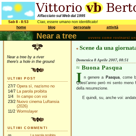
Affacciato sul Web dal 1995
Sab 8 - 8:53
Ciao, essere umano non identificato!
home
blog
personale
attività
Near a tree
ovvero come rovinarsi una 
Scene da una giornat
«
Near a tree by a river
Domenica 8 Aprile 2007, 08:51
there's a hole in the ground
Buona Pasqua
I
n genere a
Pasqua
, come be
ULTIMI POST
Quest’anno però mi sento meno fil
27/7
Opera sì, nazismo no
della resurrezione.
14/7
La parola proibita
1/4
In campo con voi
E quindi, su, anche voi: andate 
23/2
Nuovo cinema Luftansia
(2026)
11/2
Wormslayer
ULTIMI COMMENTI
gs
La parola proibita