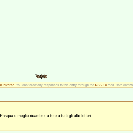
e&Universe
. You can follow any responses to this entry through the
RSS 2.0
feed. Both commen
asqua o meglio ricambio: a te e a tutti gli altri lettori.