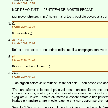
simonecaldana
:
8 Aprile 2007, 10:54
MORIREMO TUTTI!!! PENTITEVI DEI VOSTRI PECCATI!!!
(qui piove, stronzo, in piu’ ho un mal di testa bestiale dovuto alla cena
K
:
8 Aprile 2007, 18:39
0.5 ricambia ;)
AlePollon
:
8 Aprile 2007, 23:05
Be’, io sono uscito, sono andato nella bucolica campagna canavese, m
vb
:
8 Aprile 2007, 23:48
Pioveva anche in Liguria :-)
Chuck
:
9 Aprile 2007, 04:10
…da organizzatore delle mitiche “feste del sole”…non posso che dart
“Fate uno sforzo, chiedete di più a voi stessi, andate più lontano, an
in fondo alla vita, nuotate, sudate, piangete, ma vivete e chiedete di
svegliatevi…vivete…amate chi merita di essere amato e non perdete 
Iniziate a mandare a fare in culo la gente che non sopportate che non 
Sono le 4h07 e muoio ancora dalla voglia di vivere…anche se ho “impo