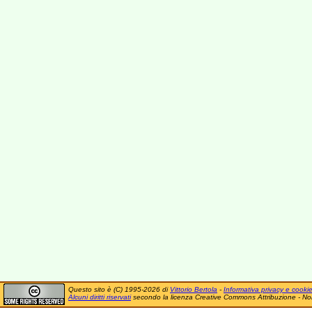
Questo sito è (C) 1995-2026 di
Vittorio Bertola
-
Informativa privacy e cooki
Alcuni diritti riservati
secondo la licenza Creative Commons Attribuzione - No