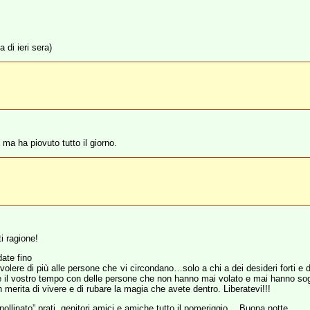
 di ieri sera)
a ha piovuto tutto il giorno.
i ragione!
date fino
 volere di più alle persone che vi circondano…solo a chi a dei desideri forti e 
il vostro tempo con delle persone che non hanno mai volato e mai hanno sogn
merita di vivere e di rubare la magia che avete dentro. Liberatevi!!!
llinato” prati, genitori,amici e amiche tutto il pomeriggio… Buona notte.