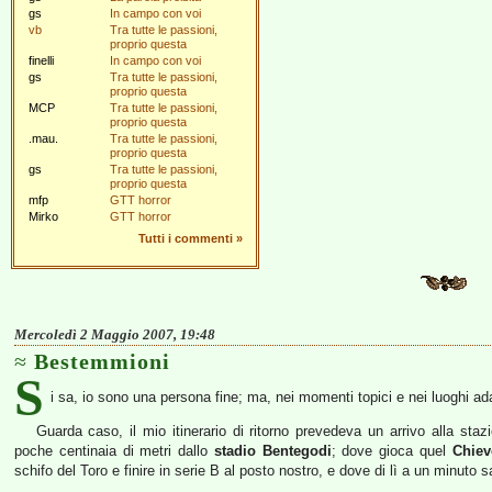
gs
In campo con voi
vb
Tra tutte le passioni,
proprio questa
finelli
In campo con voi
gs
Tra tutte le passioni,
proprio questa
MCP
Tra tutte le passioni,
proprio questa
.mau.
Tra tutte le passioni,
proprio questa
gs
Tra tutte le passioni,
proprio questa
mfp
GTT horror
Mirko
GTT horror
Tutti i commenti
»
Mercoledì 2 Maggio 2007, 19:48
Bestemmioni
S
i sa, io sono una persona fine; ma, nei momenti topici e nei luoghi ada
Guarda caso, il mio itinerario di ritorno prevedeva un arrivo alla sta
poche centinaia di metri dallo
stadio Bentegodi
; dove gioca quel
Chiev
schifo del Toro e finire in serie B al posto nostro, e dove di lì a un minuto