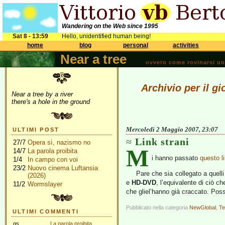
Wandering on the Web since 1995
Sat 8 - 13:59
Hello, unidentified human being!
home
blog
personal
activities
Near a tree
ovvero come rovinarsi una 
Archivio per il g
Near a tree by a river
there's a hole in the ground
Mercoledì 2 Maggio 2007, 23:07
ULTIMI POST
Link strani
27/7
Opera sì, nazismo no
M
14/7
La parola proibita
i hanno passato
questo l
1/4
In campo con voi
23/2
Nuovo cinema Luftansia
Pare che sia collegato a quelli 
(2026)
e
HD-DVD
, l’equivalente di ciò ch
11/2
Wormslayer
che gliel’hanno già craccato. Poss
Pubblicato nella categoria
NewGlobal
,
T
ULTIMI COMMENTI
gs
La parola proibita