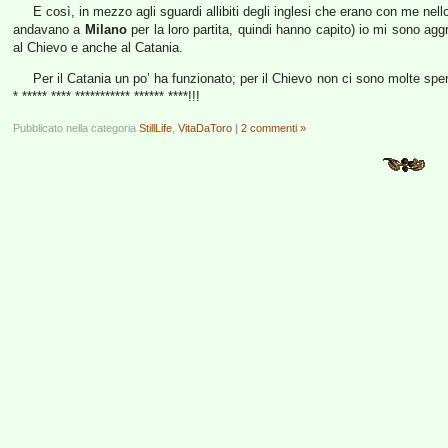
E così,
in mezzo agli sguardi allibiti degli inglesi che erano con me ne
andavano a
Milano
per la loro partita, quindi hanno capito) io mi sono aggr
al Chievo e anche al Catania.
Per il Catania un po’ ha funzionato; per il Chievo non ci sono molte sp
* ***** **** *********** ****** ****!!!
Pubblicato nella categoria
StillLife
,
VitaDaToro
|
2 commenti »