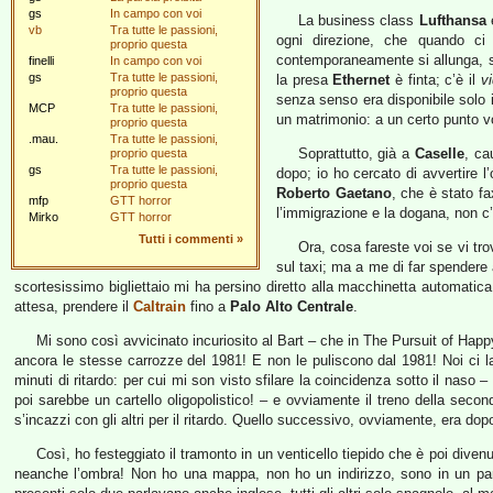
gs
In campo con voi
La business class
Lufthansa
è
vb
Tra tutte le passioni,
ogni direzione, che quando ci 
proprio questa
contemporaneamente si allunga, si 
finelli
In campo con voi
gs
Tra tutte le passioni,
la presa
Ethernet
è finta; c’è il
v
proprio questa
senza senso era disponibile solo i
MCP
Tra tutte le passioni,
un matrimonio: a un certo punto 
proprio questa
.mau.
Tra tutte le passioni,
Soprattutto, già a
Caselle
, ca
proprio questa
gs
Tra tutte le passioni,
dopo; io ho cercato di avvertire l
proprio questa
Roberto Gaetano
, che è stato fa
mfp
GTT horror
l’immigrazione e la dogana, non c
Mirko
GTT horror
Tutti i commenti
»
Ora, cosa fareste voi se vi tr
sul taxi; ma a me di far spendere a
scortesissimo bigliettaio mi ha persino diretto alla macchinetta automatica 
attesa, prendere il
Caltrain
fino a
Palo Alto Centrale
.
Mi sono così avvicinato incuriosito al Bart – che in The Pursuit of Hap
ancora le stesse carrozze del 1981! E non le puliscono dal 1981! Noi ci la
minuti di ritardo: per cui mi son visto sfilare la coincidenza sotto il nas
poi sarebbe un cartello oligopolistico! – e ovviamente il treno della sec
s’incazzi con gli altri per il ritardo. Quello successivo, ovviamente, era dopo
Così, ho festeggiato il tramonto in un venticello tiepido che è poi diven
neanche l’ombra! Non ho una mappa, non ho un indirizzo, sono in un parc