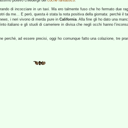
 massimo potevo chiedergli del
coche fantastico
.
rando di incocciare in un taxi. Ma ero talmente fuso che ho fermato due rag
tri da me… E però, questa è stata la nota positiva della giornata: perchè il t
 news
, i neri vivono di merda pure in
California
. Alla fine gli ho dato una man
nto italiano e gli stuoli di cameriere in divisa che negli occhi hanno l’incon
che perchè, ad essere precisi, oggi ho comunque fatto una colazione, tre pr