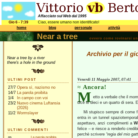
Affacciato sul Web dal 1995
Gio 6 - 7:39
Ciao, essere umano non identificato!
home
blog
personale
attività
Near a tree
ovvero come rovinarsi una 
Archivio per il g
Near a tree by a river
there's a hole in the ground
Venerdì 11 Maggio 2007, 07:41
ULTIMI POST
Ancora!
27/7
Opera sì, nazismo no
M
14/7
La parola proibita
etto a verbale che il mome
1/4
In campo con voi
dice le dieci e un quarto di sera
23/2
Nuovo cinema Luftansia
(2026)
Mi stupisco sempre di come fac
11/2
Wormslayer
entra in un tunnel spaziotempora
aspettavo, anzi complimenti a
Wi
felice – e riesce a renderlo cred
ULTIMI COMMENTI
perchè scrivere
“regia del mio gatt
gs
La parola proibita