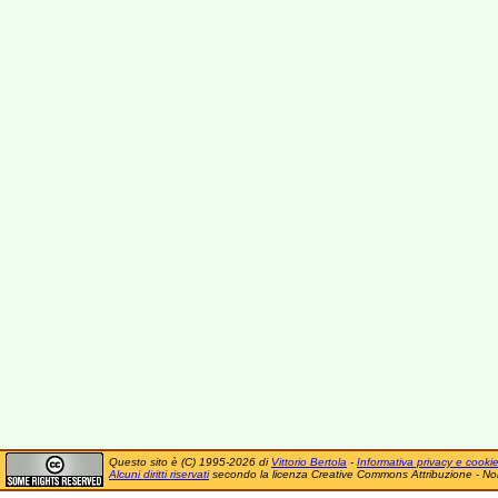
Questo sito è (C) 1995-2026 di
Vittorio Bertola
-
Informativa privacy e cooki
Alcuni diritti riservati
secondo la licenza Creative Commons Attribuzione - No