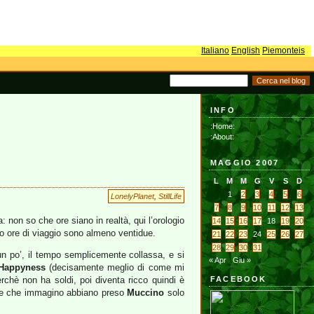
Italiano
English
Piemonteis
INFO
:Home:
:About:
MAGGIO 2007
L
M
M
G
V
S
D
1
2
3
4
5
6
LonelyPlanet
,
StillLife
7
8
9
10
11
12
13
: non so che ore siano in realtà, qui l’orologio
14
15
16
17
18
19
20
ro ore di viaggio sono almeno ventidue.
21
22
23
24
25
26
27
28
29
30
31
un po’, il tempo semplicemente collassa, e si
« Apr
Giu »
 Happyness
(decisamente meglio di come mi
chè non ha soldi, poi diventa ricco quindi è
FACEBOOK
tore che immagino abbiano preso
Muccino
solo