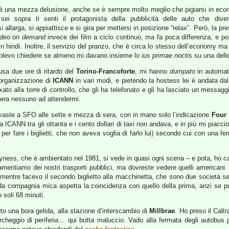
 una mezza delusione, anche se è sempre molto meglio che pigiarsi in econ
sei sopra ti senti il protagonista della pubblicità delle auto che div
allarga, si appiattisce e si gira per mettersi in posizione “relax”. Però, la pr
ideo on demand
invece dei film a ciclo continuo, ma fa poca differenza, e poi
n hindi. Inoltre, il servizio del pranzo, che è circa lo stesso dell’economy m
volevo chiedere se almeno mi davano insieme lo
ius primae noctis
su una dell
usa due ore di ritardo del
Torino-Francoforte
, mi hanno
dumpato
in automat
’organizzazione di
ICANN
in vari modi, e pietendo la hostess lei è andata dal
xato alla torre di controllo, che gli ha telefonato e gli ha lasciato un messaggi
’era nessuno ad attendermi.
ovaste a SFO alle sette e mezza di sera, con in mano solo l’indicazione
Four 
 ICANN tra gli ottanta e i cento dollari di taxi non andava, e in più mi piaccion
per fare i biglietti, che non aveva voglia di farlo lui) secondo cui con una f
pyness, che è ambientato nel 1981, si vede in quasi ogni scena – e pota, ho c
mentiamo dei nostri trasporti pubblici, ma dovreste vedere quelli americani.
o – mentre facevo il secondo biglietto alla macchinetta, che sono due società s
onda compagnia mica aspetta la coincidenza con quello della prima, anzi se p
 soli 68 minuti.
uto una bora gelida, alla stazione d’interscambio di
Millbrae
. Ho preso il Calt
heggio di periferia… qui butta maluccio. Vado alla fermata degli autobus p