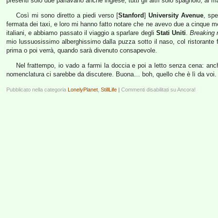
presenti solo due parlavano anche inglese, tutti gli altri solo spagnolo, al
Così mi sono diretto a piedi verso [
Stanford
]
University Avenue
, spe
fermata dei taxi, e loro mi hanno fatto notare che ne avevo due a cinque me
italiani, e abbiamo passato il viaggio a sparlare degli
Stati Uniti
.
Breaking
mio lussuosissimo alberghissimo dalla puzza sotto il naso, col ristorante fi
prima o poi verrà, quando sarà divenuto consapevole.
Nel frattempo, io vado a farmi la doccia e poi a letto senza cena: an
nomenclatura ci sarebbe da discutere. Buona… boh, quello che è lì da voi.
Pubblicato nella categoria
LonelyPlanet
,
StillLife
|
Commenti disabilitati
su Ancora!