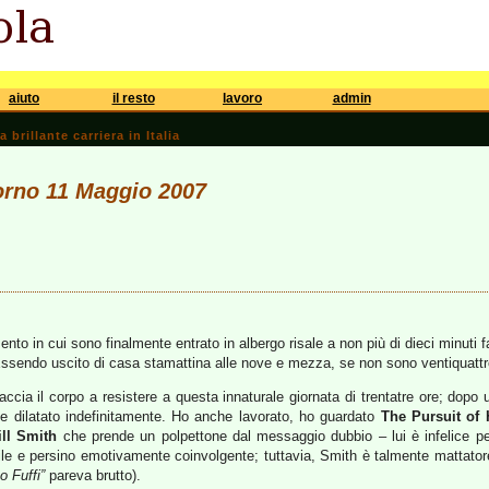
aiuto
il resto
lavoro
admin
brillante carriera in Italia
iorno 11 Maggio 2007
nto in cui sono finalmente entrato in albergo risale a non più di dieci minuti fa
. Essendo uscito di casa stamattina alle nove e mezza, se non sono ventiquatt
cia il corpo a resistere a questa innaturale giornata di trentatre ore; dopo 
le dilatato indefinitamente. Ho anche lavorato, ho guardato
The Pursuit of
ll Smith
che prende un polpettone dal messaggio dubbio – lui è infelice per
ibile e persino emotivamente coinvolgente; tuttavia, Smith è talmente matta
o Fuffi”
pareva brutto).