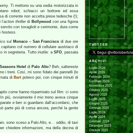
omy. Ti mettono su una sedia motorizzata in
entano robot; schiacci un bottone ed essa
esa di corrente non accetta prese tedesche (!);
 l’
action thriller
di
Bollywood
con una figona
a servito con tovaglioli e cerimonie, dura come
e hostess.
ico sul
Monaco – San Francisco
di due ore
TWITTER
 capitano col numero di cellulare austriaco di
o in segreteria. Tutto inutile: a
SFO
, passata
ARCHIVI
Seasons Hotel
di
Palo Alto
? Beh, saltereste
Luglio 2026
o i treni. Così, mi sono fidato dei pannelli (lo
Aprile 2026
Febbraio 2026
ermata di
Bart
potevo poi, con cinque minuti di
Gennaio 2026
Novembre 2025
Ottobre 2025
apito come hanno risparmiato sul film: ci sono
Agosto 2025
 In più, ovviamente il mio treno aveva cinque
Luglio 2025
eparate e ben si guardano dall’accordarsi, che
Giugno 2025
uò parte più di corsa ancora, perchè la gente
Gennaio 2025
Luglio 2024
Aprile 2024
Gennaio 2024
rain, sono sceso a Palo Alto, e… oddio, di taxi
Dicembre 2023
er chiedere informazioni, ma della decina di
Ottobre 2023