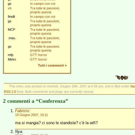
gs
In campo con voi
vb
Tra tutte le passioni,
proprio questa
finelli
In campo con voi
gs
Tra tutte le passioni,
proprio questa
MCP
Tra tutte le passioni,
proprio questa
.mau.
Tra tutte le passioni,
proprio questa
gs
Tra tutte le passioni,
proprio questa
mfp
GTT horror
Mirko
GTT horror
Tutti i commenti
»
This entry was posted on martedì, Giugno 19th, 2007 at 6:56 pm, and is filed under
Ita
RSS 2.0
feed. Both comments and pings are currently closed.
2 commenti a “Conferenza”
Fabrizio
:
19 Giugno 2007, 19:11
ma si mangia? ci sono le standiste? c’è la wifi?
Nya
: