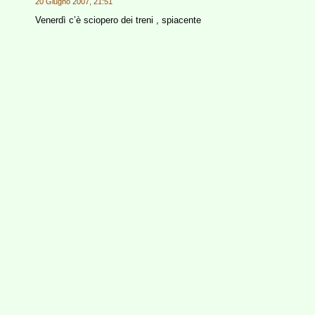
20 Giugno 2007, 21:51
Venerdì c’è sciopero dei treni , spiacente