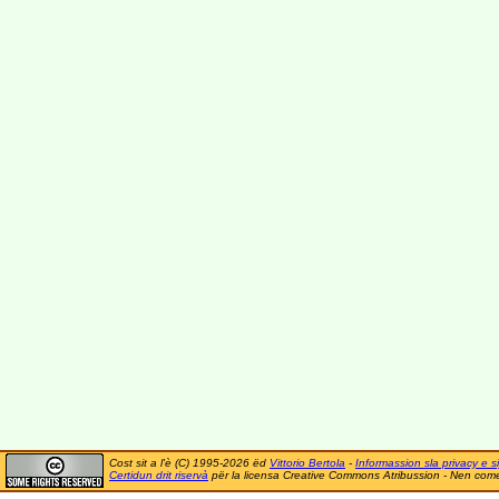
Cost sit a l'è (C) 1995-2026 ëd
Vittorio Bertola
-
Informassion sla privacy e si
Certidun drit riservà
për la licensa Creative Commons Atribussion - Nen comer