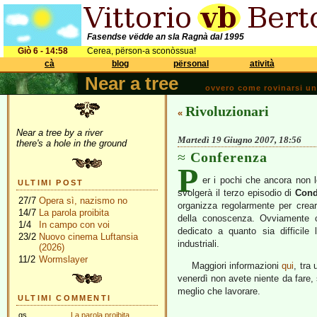
Fasendse vëdde an sla Ragnà dal 1995
Giò 6 - 14:58
Cerea, përson-a sconòssua!
cà
blog
përsonal
atività
Near a tree
ovvero come rovinarsi una 
Rivoluzionari
«
Near a tree by a river
Martedì 19 Giugno 2007, 18:56
there's a hole in the ground
Conferenza
P
er i pochi che ancora non 
ULTIMI POST
svolgerà il terzo episodio di
Cond
27/7
Opera sì, nazismo no
organizza regolarmente per crear
14/7
La parola proibita
della conoscenza. Ovviamente c
1/4
In campo con voi
dedicato a quanto sia difficile 
23/2
Nuovo cinema Luftansia
industriali.
(2026)
11/2
Wormslayer
Maggiori informazioni
qui
, tra
venerdì non avete niente da fare, si
meglio che lavorare.
ULTIMI COMMENTI
gs
La parola proibita