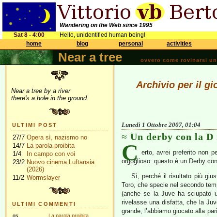
Wandering on the Web since 1995
Sat 8 - 4:00
Hello, unidentified human being!
home
blog
personal
activities
Near a tree
ovvero come rovinarsi una 
Archivio per il g
Near a tree by a river
there's a hole in the ground
Lunedì 1 Ottobre 2007, 01:04
ULTIMI POST
Un derby con la D
27/7
Opera sì, nazismo no
C
14/7
La parola proibita
erto, avrei preferito non 
1/4
In campo con voi
orgoglioso: questo è un Derby con 
23/2
Nuovo cinema Luftansia
(2026)
Sì, perché il risultato più giu
11/2
Wormslayer
Toro, che specie nel secondo temp
(anche se la Juve ha sciupato 
rivelasse una disfatta, che la Juv
ULTIMI COMMENTI
grande; l’abbiamo giocato alla pa
gs
La parola proibita