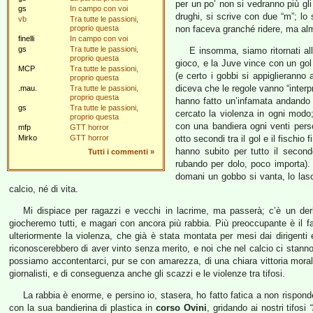
per un po’ non si vedranno più gli
gs
In campo con voi
drughi, si scrive con due “m”; lo
vb
Tra tutte le passioni,
proprio questa
non faceva granché ridere, ma alm
finelli
In campo con voi
gs
Tra tutte le passioni,
E insomma, siamo ritornati alla
proprio questa
gioco, e la Juve vince con un gol d
MCP
Tra tutte le passioni,
(e certo i gobbi si appiglieranno a
proprio questa
diceva che le regole vanno “interpr
.mau.
Tra tutte le passioni,
proprio questa
hanno fatto un’infamata andando (
gs
Tra tutte le passioni,
cercato la violenza in ogni modo
proprio questa
con una bandiera ogni venti perso
mfp
GTT horror
Mirko
GTT horror
otto secondi tra il gol e il fisch
hanno subito per tutto il secon
Tutti i commenti
»
rubando per dolo, poco importa). P
domani un gobbo si vanta, lo las
calcio, né di vita.
Mi dispiace per ragazzi e vecchi in lacrime, ma passerà; c’è un der
giocheremo tutti, e magari con ancora più rabbia. Più preoccupante è il fat
ulteriormente la violenza, che già è stata montata per mesi dai dirigenti e
riconoscerebbero di aver vinto senza merito, e noi che nel calcio ci stanno
possiamo accontentarci, pur se con amarezza, di una chiara vittoria moral
giornalisti, e di conseguenza anche gli scazzi e le violenze tra tifosi.
La rabbia è enorme, e persino io, stasera, ho fatto fatica a non rispond
con la sua bandierina di plastica in
corso Ovini
, gridando ai nostri tifosi