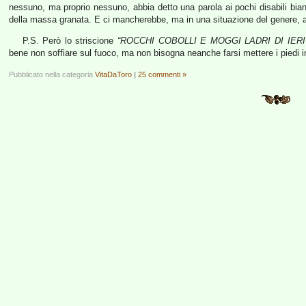
nessuno, ma proprio nessuno, abbia detto una parola ai pochi disabili bianc
della massa granata. E ci mancherebbe, ma in una situazione del genere, a 
P.S. Però lo striscione
“ROCCHI COBOLLI E MOGGI LADRI DI IERI
bene non soffiare sul fuoco, ma non bisogna neanche farsi mettere i piedi in
Pubblicato nella categoria
VitaDaToro
|
25 commenti »