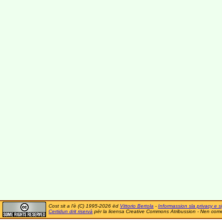
Cost sit a l'è (C) 1995-2026 ëd
Vittorio Bertola
-
Informassion sla privacy e si
Certidun drit riservà
për la licensa Creative Commons Atribussion - Nen comer