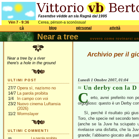
Fasendse vëdde an sla Ragnà dal 1995
Vën 7 - 9:36
Cerea, përson-a sconòssua!
cà
blog
përsonal
atività
Near a tree
ovvero come rovinarsi una 
Archivio per il g
Near a tree by a river
there's a hole in the ground
Lunedì 1 Ottobre 2007, 01:04
ULTIMI POST
Un derby con la D
27/7
Opera sì, nazismo no
C
14/7
La parola proibita
erto, avrei preferito non 
1/4
In campo con voi
orgoglioso: questo è un Derby con 
23/2
Nuovo cinema Luftansia
(2026)
Sì, perché il risultato più giu
11/2
Wormslayer
Toro, che specie nel secondo temp
(anche se la Juve ha sciupato 
rivelasse una disfatta, che la Juv
ULTIMI COMMENTI
grande; l’abbiamo giocato alla pa
gs
La parola proibita