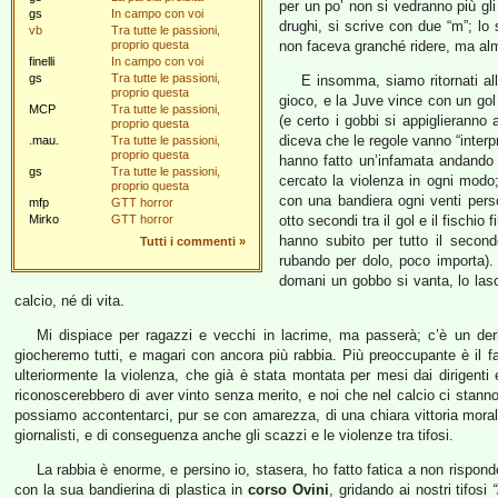
per un po’ non si vedranno più gli
gs
In campo con voi
drughi, si scrive con due “m”; lo
vb
Tra tutte le passioni,
proprio questa
non faceva granché ridere, ma alm
finelli
In campo con voi
gs
Tra tutte le passioni,
E insomma, siamo ritornati alla
proprio questa
gioco, e la Juve vince con un gol d
MCP
Tra tutte le passioni,
(e certo i gobbi si appiglieranno a
proprio questa
diceva che le regole vanno “interpr
.mau.
Tra tutte le passioni,
proprio questa
hanno fatto un’infamata andando (
gs
Tra tutte le passioni,
cercato la violenza in ogni modo
proprio questa
con una bandiera ogni venti perso
mfp
GTT horror
Mirko
GTT horror
otto secondi tra il gol e il fisch
hanno subito per tutto il secon
Tutti i commenti
»
rubando per dolo, poco importa). P
domani un gobbo si vanta, lo las
calcio, né di vita.
Mi dispiace per ragazzi e vecchi in lacrime, ma passerà; c’è un der
giocheremo tutti, e magari con ancora più rabbia. Più preoccupante è il fat
ulteriormente la violenza, che già è stata montata per mesi dai dirigenti e
riconoscerebbero di aver vinto senza merito, e noi che nel calcio ci stanno
possiamo accontentarci, pur se con amarezza, di una chiara vittoria moral
giornalisti, e di conseguenza anche gli scazzi e le violenze tra tifosi.
La rabbia è enorme, e persino io, stasera, ho fatto fatica a non rispond
con la sua bandierina di plastica in
corso Ovini
, gridando ai nostri tifosi