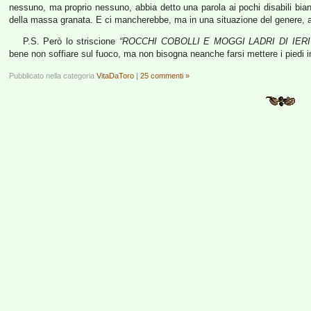
nessuno, ma proprio nessuno, abbia detto una parola ai pochi disabili bianc
della massa granata. E ci mancherebbe, ma in una situazione del genere, a 
P.S. Però lo striscione
“ROCCHI COBOLLI E MOGGI LADRI DI IERI
bene non soffiare sul fuoco, ma non bisogna neanche farsi mettere i piedi in
Pubblicato nella categoria
VitaDaToro
|
25 commenti »