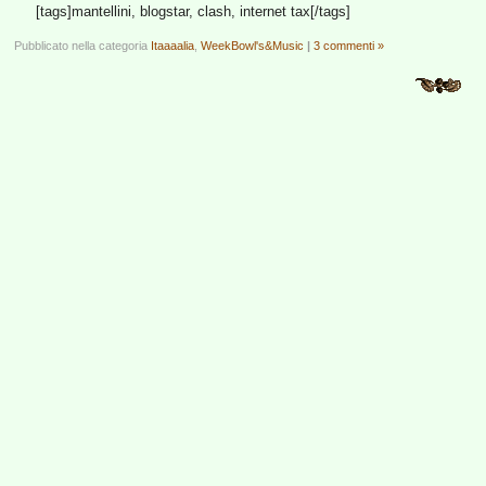
[tags]mantellini, blogstar, clash, internet tax[/tags]
Pubblicato nella categoria
Itaaaalia
,
WeekBowl's&Music
|
3 commenti »