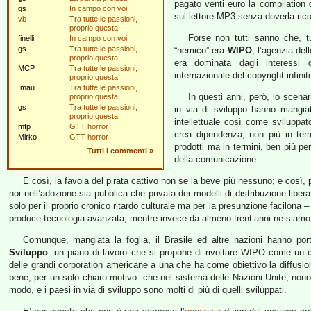
pagato venti euro la compilation 
gs
In campo con voi
sul lettore MP3 senza doverla rico
vb
Tra tutte le passioni,
proprio questa
Forse non tutti sanno che, t
finelli
In campo con voi
gs
Tra tutte le passioni,
“nemico” era
WIPO
, l’agenzia del
proprio questa
era dominata dagli interessi 
MCP
Tra tutte le passioni,
internazionale del copyright infinit
proprio questa
.mau.
Tra tutte le passioni,
In questi anni, però, lo scena
proprio questa
gs
Tra tutte le passioni,
in via di sviluppo hanno mangiat
proprio questa
intellettuale così come sviluppat
mfp
GTT horror
crea dipendenza, non più in term
Mirko
GTT horror
prodotti ma in termini, ben più per
Tutti i commenti
»
della comunicazione.
E così, la favola del pirata cattivo non se la beve più nessuno; e così,
noi nell’adozione sia pubblica che privata dei modelli di distribuzione libera;
solo per il proprio cronico ritardo culturale ma per la presunzione facilona – m
produce tecnologia avanzata, mentre invece da almeno trent’anni ne siamo 
Comunque, mangiata la foglia, il Brasile ed altre nazioni hanno port
Sviluppo
: un piano di lavoro che si propone di rivoltare WIPO come un c
delle grandi corporation americane a una che ha come obiettivo la diffusi
bene, per un solo chiaro motivo: che nel sistema delle Nazioni Unite, nonos
modo, e i paesi in via di sviluppo sono molti di più di quelli sviluppati.