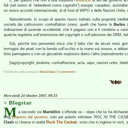
E’ per questo che non è una sorpresa l’
annuncio
di ieri del governo a
fidi (nel senso di
“obbedienti come cagnolini”
) europei, canadesi, australian
un nuovo accordo internazionale, al di fuori di WIPO e delle Nazioni Unite
Naturalmente, lo scopo di questo nuovo trattato sulla proprietà intellett
società dai cattivissimi contraffattori cinesi, quelli che fanno le
Barbie
a
ordinazione di aziende occidentali, che li pagano uno e li vendono a cento
qualche regoletta sull’estensione del copyright o sull’adozione dei DRM, beh
Già, perché non penserete mica che il fatto che da alcuni mesi gior
immagini dei pirati con la benda sull’occhio e la mano sul mouse, e abbiano 
finto parmigiano o con un giocattolo esplosivo dietro l’altro (naturalmente co
[tags]copyright, pirateria, contraffazione, acta, wipo, nazioni unite, falet
Pubblicato nella categoria
NewGlobal
|
5 commenti »
Mercoledì 24 Ottobre 2007, 08:33
Blogstar
M
a secondo voi
Mantellini
s’offende se – dopo che lui ha dichiarat
blog
proposto dal governo
, solo per poterlo intitolare
“ROC IN THE CASB
Clash
si chiama in realtà
Rock The Casbah
, visto che in inglese
to rock
, 