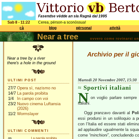
Fasendse vëdde an sla Ragnà dal 1995
Sab 8 - 11:22
Cerea, përson-a sconòssua!
cà
blog
përsonal
atività
Near a tree
ovvero come rovinarsi una 
Archivio per il 
Near a tree by a river
there's a hole in the ground
Martedì 20 Novembre 2007, 15:30
ULTIMI POST
Sportivi italiani
27/7
Opera sì, nazismo no
N
14/7
La parola proibita
on voglio parlare sempre d
1/4
In campo con voi
italiani.
23/2
Nuovo cinema Luftansia
(2026)
Oggi pranzavo davanti al
Pol
11/2
Wormslayer
essi prodursi in un soliloquio a p
con l’Italia ed essere stati eliminat
ad applaudire ugualmente la squadr
ULTIMI COMMENTI
come
“minchioni”
, concludendo co
gs
La parola proibita