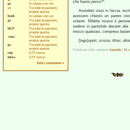
che hanno perso?”
.
gs
In campo con voi
vb
Tra tutte le passioni,
Avendolo visto in faccia, escl
proprio questa
avessero chiesto un parere cred
finelli
In campo con voi
gs
Tra tutte le passioni,
violenti. Riflette invece il pensi
proprio questa
sedersi in pantofole davanti all
MCP
Tra tutte le passioni,
mezzo qualsiasi, compreso barare
proprio questa
.mau.
Tra tutte le passioni,
[tags]sport, scozia, tifosi, ultr
proprio questa
gs
Tra tutte le passioni,
proprio questa
Pubblicato nella categoria
Itaaaalia
|
16 c
mfp
GTT horror
Mirko
GTT horror
Tutti i commenti
»