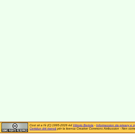
Cost sit a l'è (C) 1995-2026 ëd
Vittorio Bertola
-
Informassion sla privacy e si
Certidun drit riservà
për la licensa Creative Commons Atribussion - Nen comer