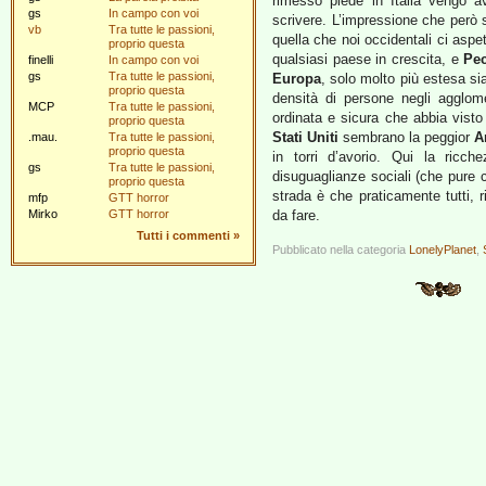
rimesso piede in Italia vengo a
gs
In campo con voi
scrivere. L’impressione che però s
vb
Tra tutte le passioni,
quella che noi occidentali ci aspe
proprio questa
qualsiasi paese in crescita, e
Pe
finelli
In campo con voi
gs
Tra tutte le passioni,
Europa
, solo molto più estesa si
proprio questa
densità di persone negli agglome
MCP
Tra tutte le passioni,
ordinata e sicura che abbia visto n
proprio questa
Stati Uniti
sembrano la peggior
A
.mau.
Tra tutte le passioni,
proprio questa
in torri d’avorio. Qui la ricc
gs
Tra tutte le passioni,
disuguaglianze sociali (che pure 
proprio questa
strada è che praticamente tutti, r
mfp
GTT horror
Mirko
GTT horror
da fare.
Tutti i commenti
»
Pubblicato nella categoria
LonelyPlanet
,