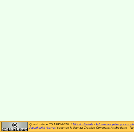
Questo sito è (C) 1995-2026 di
Vittorio Bertola
-
Informativa privacy e cooki
Alcuni diritti riservati
secondo la licenza Creative Commons Attribuzione - No