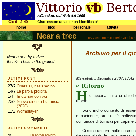
Affacciato sul Web dal 1995
Gio 6 - 3:49
Ciao, essere umano non identificato!
home
blog
personale
attività
Near a tree
ovvero come rovinarsi una 
Archivio per il g
Near a tree by a river
there's a hole in the ground
Mercoledì 5 Dicembre 2007, 17:42
ULTIMI POST
Ritorno
27/7
Opera sì, nazismo no
H
14/7
La parola proibita
o appena finito di chiude
1/4
In campo con voi
ritorno.
23/2
Nuovo cinema Luftansia
(2026)
Sono molto contento di esser
11/2
Wormslayer
affascinante, su cui c’è moltiss
comunque di tornarci per capirne d
ULTIMI COMMENTI
Ci sono ancora molte cose che
gs
La parola proibita