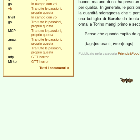
buono, ma uno di noi ha preso un f
gs
In campo con voi
per qualità. In generale, le porz
vb
Tra tutte le passioni,
proprio questa
la quantità micragnosa che ti port
finelli
In campo con voi
una bottiglia di
Barolo
da trenta 
gs
Tra tutte le passioni,
ormai a Torino mangi primo e seco
proprio questa
MCP
Tra tutte le passioni,
Penso che quando capito da que
proprio questa
.mau.
Tra tutte le passioni,
[tags]ristoranti, ivrea[/tags]
proprio questa
gs
Tra tutte le passioni,
proprio questa
Pubblicato nella categoria
Friends&Food
mfp
GTT horror
Mirko
GTT horror
Tutti i commenti
»