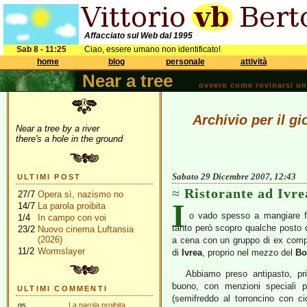
Affacciato sul Web dal 1995
Sab 8 - 11:25
Ciao, essere umano non identificato!
home
blog
personale
attività
Near a tree
ovvero come rovinarsi una 
Archivio per il g
Near a tree by a river
there's a hole in the ground
Sabato 29 Dicembre 2007, 12:43
ULTIMI POST
Ristorante ad Ivre
27/7
Opera sì, nazismo no
I
14/7
La parola proibita
o vado spesso a mangiare fu
1/4
In campo con voi
tanto però scopro qualche posto 
23/2
Nuovo cinema Luftansia
(2026)
a cena con un gruppo di ex compa
11/2
Wormslayer
di
Ivrea
, proprio nel mezzo del
Bo
Abbiamo preso antipasto, pri
buono, con menzioni speciali pe
ULTIMI COMMENTI
(semifreddo al torroncino con ci
gs
La parola proibita