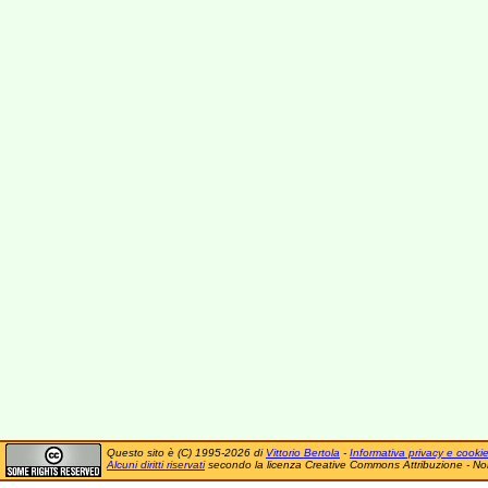
Questo sito è (C) 1995-2026 di
Vittorio Bertola
-
Informativa privacy e cooki
Alcuni diritti riservati
secondo la licenza Creative Commons Attribuzione - No