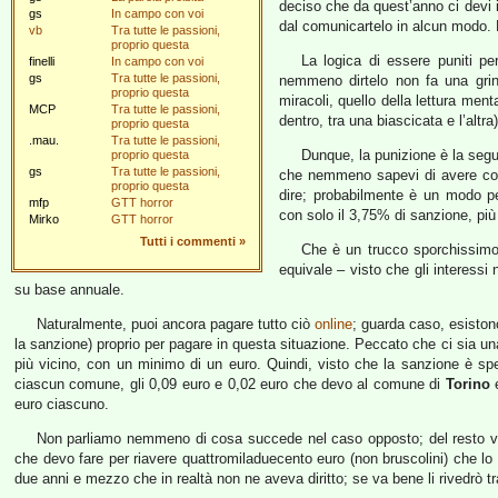
deciso che da quest’anno ci devi i 
gs
In campo con voi
dal comunicartelo in alcun modo. 
vb
Tra tutte le passioni,
proprio questa
La logica di essere puniti p
finelli
In campo con voi
gs
Tra tutte le passioni,
nemmeno dirtelo non fa una grinz
proprio questa
miracoli, quello della lettura ment
MCP
Tra tutte le passioni,
dentro, tra una biascicata e l’altra
proprio questa
.mau.
Tra tutte le passioni,
Dunque, la punizione è la segu
proprio questa
gs
Tra tutte le passioni,
che nemmeno sapevi di avere co
proprio questa
dire; probabilmente è un modo per 
mfp
GTT horror
con solo il 3,75% di sanzione, più 
Mirko
GTT horror
Tutti i commenti
»
Che è un trucco sporchissimo p
equivale – visto che gli interes
su base annuale.
Naturalmente, puoi ancora pagare tutto ciò
online
; guarda caso, esistono
la sanzione) proprio per pagare in questa situazione. Peccato che ci sia una 
più vicino, con un minimo di un euro. Quindi, visto che la sanzione è s
ciascun comune, gli 0,09 euro e 0,02 euro che devo al comune di
Torino
e
euro ciascuno.
Non parliamo nemmeno di cosa succede nel caso opposto; del resto 
che devo fare per riavere quattromiladuecento euro (non bruscolini) che lo
due anni e mezzo che in realtà non ne aveva diritto; se va bene li rivedrò t