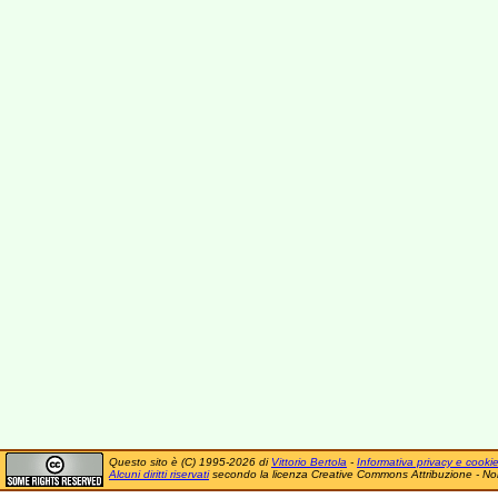
Questo sito è (C) 1995-2026 di
Vittorio Bertola
-
Informativa privacy e cooki
Alcuni diritti riservati
secondo la licenza Creative Commons Attribuzione - No