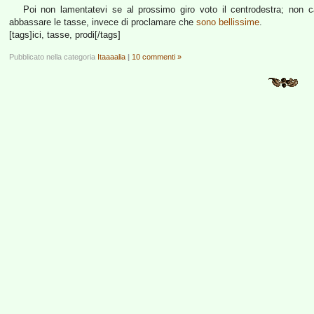
Poi non lamentatevi se al prossimo giro voto il centrodestra; non
abbassare le tasse, invece di proclamare che
sono bellissime
.
[tags]ici, tasse, prodi[/tags]
Pubblicato nella categoria
Itaaaalia
|
10 commenti »