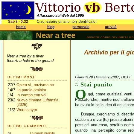
Affacciato sul Web dal 1995
Sab 8 - 0:32
Ciao, essere umano non identificato!
home
blog
personale
attività
Near a tree
ovvero come rovinarsi una 
Archivio per il g
Near a tree by a river
there's a hole in the ground
Giovedì 20 Dicembre 2007, 10:37
ULTIMI POST
Stai punito
27/7
Opera sì, nazismo no
O
14/7
La parola proibita
ggi, come qualsiasi venti
1/4
In campo con voi
Peccato che, mentre ricontrollavo 
23/2
Nuovo cinema Luftansia
(2026)
ha avuto la bella idea di anticipar
11/2
Wormslayer
Dunque, cerchiamo di descriver
scadenza e vai (tu) presso alcuni t
possiedi una casa, peraltro comp
ULTIMI COMMENTI
quando l’hai percepito come redd
gs
La parola proibita