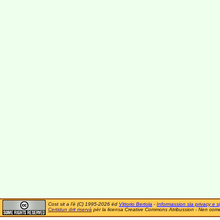
Cost sit a l'è (C) 1995-2026 ëd
Vittorio Bertola
-
Informassion sla privacy e si
Certidun drit riservà
për la licensa Creative Commons Atribussion - Nen comer