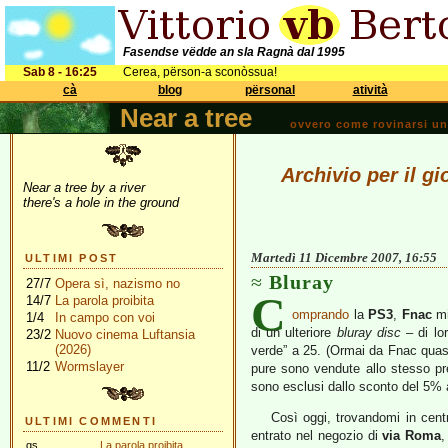
Fasendse vëdde an sla Ragnà dal 1995
Sab 8 - 16:25
Cerea, përson-a sconòssua!
cà
blog
përsonal
atività
Near a tree
ovvero come rovinarsi una 
Archivio per il g
Near a tree by a river
there's a hole in the ground
Martedì 11 Dicembre 2007, 16:55
ULTIMI POST
Bluray
27/7
Opera sì, nazismo no
C
14/7
La parola proibita
omprando
la
PS3
,
Fnac
mi
1/4
In campo con voi
di un ulteriore
bluray disc
– di lo
23/2
Nuovo cinema Luftansia
(2026)
verde” a 25. (Ormai da Fnac quasi
11/2
Wormslayer
pure sono vendute allo stesso pr
sono esclusi dallo sconto del 5% a
Così oggi, trovandomi in cent
ULTIMI COMMENTI
entrato nel negozio di
via Roma
,
gs
La parola proibita