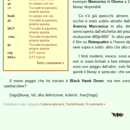
esempio
Memories
di
Otomo
a 10
gs
In campo con voi
bluray disponibili.
vb
Tra tutte le passioni,
proprio questa
Ce n’è già parecchi, almeno tr
finelli
In campo con voi
gs
Tra tutte le passioni,
occhio è stato subito attratto dal
proprio questa
Arancia Meccanica
in alta def
MCP
Tra tutte le passioni,
semicoperta dall’etichetta del prez
proprio questa
risoluzione 480p/480i”
. In altre p
.mau.
Tra tutte le passioni,
proprio questa
il film su
Retequattro
e l’hanno dig
gs
Tra tutte le passioni,
nere sopra e sotto: altro che alta
proprio questa
mfp
GTT horror
I titoli moderni, invece, sono
Mirko
GTT horror
non si siano limitati a fare inte
Tutti i commenti
»
sono uno peggio dell’altro; solo 
quindi il bluray è sprecato: che 
Il meno peggio che ho trovato è
Black Hawk Down
; ma non sono 
spettacolare?
[tags]bluray, bd, alta definizione, kubrick, fnac[/tags]
Pubblicato nella categoria
Culturaculturacul
,
Tech&Howto
|
9 commenti »