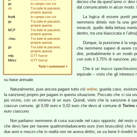
deciso che da quest’anno ci devi i 
gs
In campo con voi
dal comunicartelo in alcun modo. 
vb
Tra tutte le passioni,
proprio questa
La logica di essere puniti p
finelli
In campo con voi
gs
Tra tutte le passioni,
nemmeno dirtelo non fa una grinz
proprio questa
miracoli, quello della lettura ment
MCP
Tra tutte le passioni,
dentro, tra una biascicata e l’altra
proprio questa
.mau.
Tra tutte le passioni,
Dunque, la punizione è la segu
proprio questa
gs
Tra tutte le passioni,
che nemmeno sapevi di avere co
proprio questa
dire; probabilmente è un modo per 
mfp
GTT horror
con solo il 3,75% di sanzione, più 
Mirko
GTT horror
Tutti i commenti
»
Che è un trucco sporchissimo p
equivale – visto che gli interes
su base annuale.
Naturalmente, puoi ancora pagare tutto ciò
online
; guarda caso, esistono
la sanzione) proprio per pagare in questa situazione. Peccato che ci sia una 
più vicino, con un minimo di un euro. Quindi, visto che la sanzione è s
ciascun comune, gli 0,09 euro e 0,02 euro che devo al comune di
Torino
e
euro ciascuno.
Non parliamo nemmeno di cosa succede nel caso opposto; del resto 
che devo fare per riavere quattromiladuecento euro (non bruscolini) che lo
due anni e mezzo che in realtà non ne aveva diritto; se va bene li rivedrò t