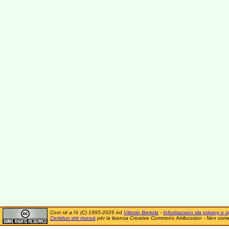
Cost sit a l'è (C) 1995-2026 ëd
Vittorio Bertola
-
Informassion sla privacy e si
Certidun drit riservà
për la licensa Creative Commons Atribussion - Nen comer