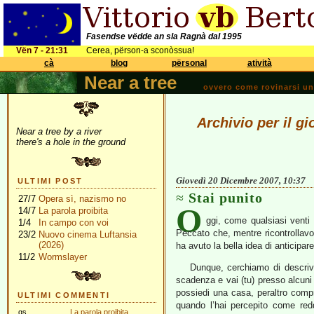
Fasendse vëdde an sla Ragnà dal 1995
Vën 7 - 21:31
Cerea, përson-a sconòssua!
cà
blog
përsonal
atività
Near a tree
ovvero come rovinarsi una 
Archivio per il g
Near a tree by a river
there's a hole in the ground
Giovedì 20 Dicembre 2007, 10:37
ULTIMI POST
Stai punito
27/7
Opera sì, nazismo no
O
14/7
La parola proibita
ggi, come qualsiasi venti
1/4
In campo con voi
Peccato che, mentre ricontrollavo 
23/2
Nuovo cinema Luftansia
(2026)
ha avuto la bella idea di anticipar
11/2
Wormslayer
Dunque, cerchiamo di descriver
scadenza e vai (tu) presso alcuni t
possiedi una casa, peraltro comp
ULTIMI COMMENTI
quando l’hai percepito come redd
gs
La parola proibita