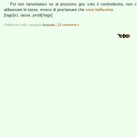
Poi non lamentatevi se al prossimo giro voto il centrodestra; non
abbassare le tasse, invece di proclamare che
sono bellissime
.
[tags]ici, tasse, prodi[/tags]
Pubblicato nella categoria
Itaaaalia
|
10 commenti »