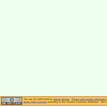
This site (C) 1995-2026 by
Vittorio Bertola
-
Privacy and cookies information
Some rights reserved
according to the Creative Commons Attribution - Non 