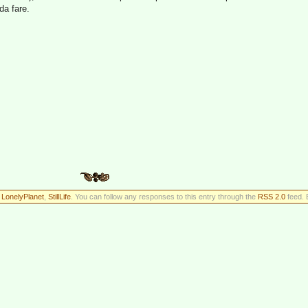
da fare.
r
LonelyPlanet
,
StillLife
. You can follow any responses to this entry through the
RSS 2.0
feed. 