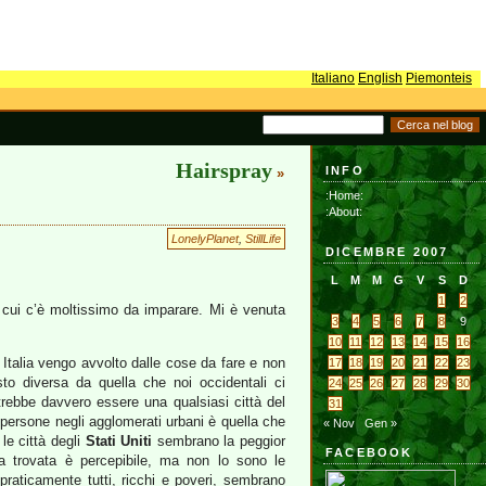
Italiano
English
Piemonteis
Hairspray
INFO
»
:Home:
:About:
LonelyPlanet
,
StillLife
DICEMBRE 2007
L
M
M
G
V
S
D
1
2
 cui c’è moltissimo da imparare. Mi è venuta
3
4
5
6
7
8
9
10
11
12
13
14
15
16
Italia vengo avvolto dalle cose da fare e non
17
18
19
20
21
22
23
to diversa da quella che noi occidentali ci
24
25
26
27
28
29
30
rebbe davvero essere una qualsiasi città del
31
 persone negli agglomerati urbani è quella che
« Nov
Gen »
 le città degli
Stati Uniti
sembrano la peggior
FACEBOOK
ena trovata è percepibile, ma non lo sono le
praticamente tutti, ricchi e poveri, sembrano