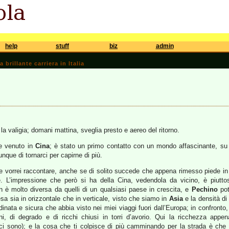
help
stuff
biz
admin
brillante carriera in Italia
 la valigia; domani mattina, sveglia presto e aereo del ritorno.
e venuto in
Cina
; è stato un primo contatto con un mondo affascinante, su
nque di tornarci per capirne di più.
 vorrei raccontare, anche se di solito succede che appena rimesso piede in 
. L’impressione che però si ha della Cina, vedendola da vicino, è piuttos
 è molto diversa da quelli di un qualsiasi paese in crescita, e
Pechino
pot
esa sia in orizzontale che in verticale, visto che siamo in
Asia
e la densità di
dinata e sicura che abbia visto nei miei viaggi fuori dall’Europa; in confronto,
ni, di degrado e di ricchi chiusi in torri d’avorio. Qui la ricchezza app
 ci sono); e la cosa che ti colpisce di più camminando per la strada è che 