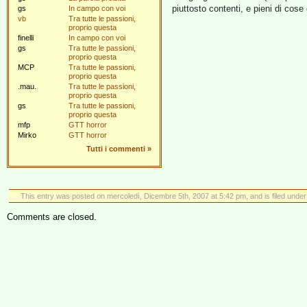
piuttosto contenti, e pieni di cose 
gs
In campo con voi
vb
Tra tutte le passioni,
proprio questa
finelli
In campo con voi
gs
Tra tutte le passioni,
proprio questa
MCP
Tra tutte le passioni,
proprio questa
.mau.
Tra tutte le passioni,
proprio questa
gs
Tra tutte le passioni,
proprio questa
mfp
GTT horror
Mirko
GTT horror
Tutti i commenti
»
This entry was posted on mercoledì, Dicembre 5th, 2007 at 5:42 pm, and is filed unde
Comments are closed.