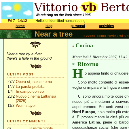
Wandering on the Web since 1995
Fri 7 - 14:12
Hello, unidentified human being!
home
blog
personal
activities
Near a tree
ovvero come rovinarsi una 
Cucina
«
Near a tree by a river
Mercoledì 5 Dicembre 2007, 17:42
there's a hole in the ground
Ritorno
H
o appena finito di chiudere
ULTIMI POST
27/7
Opera sì, nazismo no
Sono molto contento di esser
14/7
La parola proibita
voglia di imparare la lingua e comu
1/4
In campo con voi
23/2
Nuovo cinema Luftansia
Ci sono ancora molte cose che
(2026)
riesco più a mettermi a scrivere
11/2
Wormslayer
aspetteremmo. Per certi versi non
Nord Europa
, solo molto più est
è. E’ probabilmente la città più or
ULTIMI COMMENTI
America Latina
, piene di barbo
disuguaglianze sociali (che pure
gs
La parola proibita