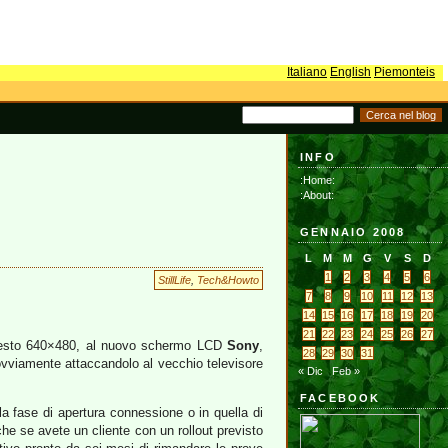
Italiano
English
Piemonteis
INFO
:Home:
:About:
GENNAIO 2008
L
M
M
G
V
S
D
1
2
3
4
5
6
StillLife
,
Tech&Howto
7
8
9
10
11
12
13
14
15
16
17
18
19
20
21
22
23
24
25
26
27
à testo 640×480, al nuovo schermo LCD
Sony
,
28
29
30
31
vviamente attaccandolo al vecchio televisore
« Dic
Feb »
FACEBOOK
la fase di apertura connessione o in quella di
che se avete un cliente con un rollout previsto