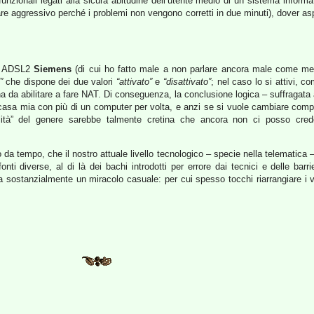
unzionali legati alla sicura abitudine dell’utente medio di un sistema inform
tare aggressivo perché i problemi non vengono corretti in due minuti), dover aspe
er ADSL2
Siemens
(di cui ho fatto male a non parlare ancora male come mer
”
che dispone dei due valori
“attivato”
e
“disattivato”
; nel caso lo si attivi, 
ina da abilitare a fare NAT. Di conseguenza, la conclusione logica – suffragat
 casa mia con più di un computer per volta, e anzi se si vuole cambiare comput
ità” del genere sarebbe talmente cretina che ancora non ci posso crede
a tempo, che il nostro attuale livello tecnologico – specie nella telematica – 
fonti diverse, al di là dei bachi introdotti per errore dai tecnici e delle bar
a sostanzialmente un miracolo casuale: per cui spesso tocchi riarrangiare i v