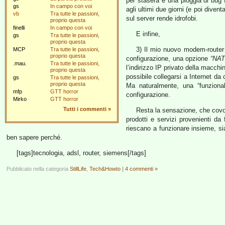
per stasera e una pioggia di bug f
gs
In campo con voi
agli ultimi due giorni (e poi diven
vb
Tra tutte le passioni,
sul server rende idrofobi.
proprio questa
finelli
In campo con voi
E infine,
gs
Tra tutte le passioni,
proprio questa
3) Il mio nuovo modem-rout
MCP
Tra tutte le passioni,
proprio questa
configurazione, una opzione
“NAT
.mau.
Tra tutte le passioni,
l’indirizzo IP privato della macch
proprio questa
possibile collegarsi a Internet da
gs
Tra tutte le passioni,
proprio questa
Ma naturalmente, una “funzional
mfp
GTT horror
configurazione.
Mirko
GTT horror
Tutti i commenti
»
Resta la sensazione, che covo d
prodotti e servizi provenienti da 
riescano a funzionare insieme, si
ben sapere perché.
[tags]tecnologia, adsl, router, siemens[/tags]
Pubblicato nella categoria
StillLife
,
Tech&Howto
|
4 commenti »