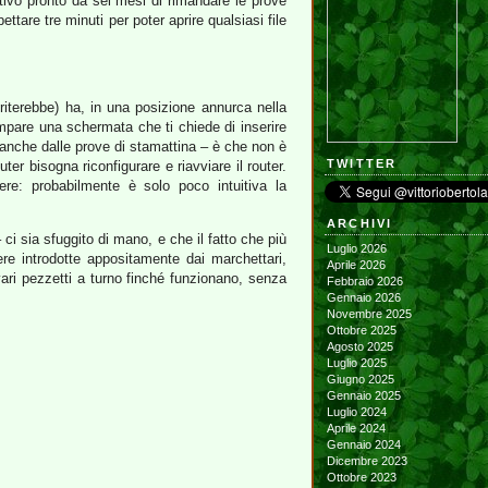
ativo pronto da sei mesi di rimandare le prove
ttare tre minuti per poter aprire qualsiasi file
iterebbe) ha, in una posizione annurca nella
compare una schermata che ti chiede di inserire
a anche dalle prove di stamattina – è che non è
TWITTER
er bisogna riconfigurare e riavviare il router.
re: probabilmente è solo poco intuitiva la
ARCHIVI
ci sia sfuggito di mano, e che il fatto che più
Luglio 2026
riere introdotte appositamente dai marchettari,
Aprile 2026
ari pezzetti a turno finché funzionano, senza
Febbraio 2026
Gennaio 2026
Novembre 2025
Ottobre 2025
Agosto 2025
Luglio 2025
Giugno 2025
Gennaio 2025
Luglio 2024
Aprile 2024
Gennaio 2024
Dicembre 2023
Ottobre 2023