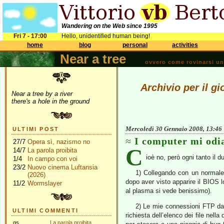
Wandering on the Web since 1995
Fri 7 - 17:00
Hello, unidentified human being!
home
blog
personal
activities
Near a tree
ovvero come rovinarsi una 
Archivio per il g
Near a tree by a river
there's a hole in the ground
Mercoledì 30 Gennaio 2008, 13:46
ULTIMI POST
I computer mi odi
27/7
Opera sì, nazismo no
C
14/7
La parola proibita
ioè no, però ogni tanto il
1/4
In campo con voi
23/2
Nuovo cinema Luftansia
1) Collegando con un normal
(2026)
dopo aver visto apparire il BIOS 
11/2
Wormslayer
al plasma si vede benissimo).
2) Le mie connessioni FTP dal 
ULTIMI COMMENTI
richiesta dell’elenco dei file nel
gs
La parola proibita