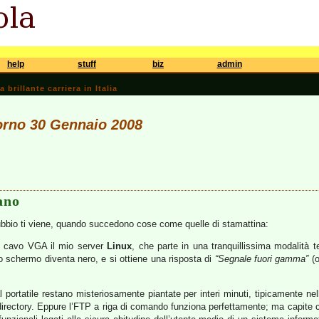
help
stuff
biz
admin
brillante carriera in Italia
iorno 30 Gennaio 2008
ano
 dubbio ti viene, quando succedono cose come quelle di stamattina:
e cavo VGA il mio server
Linux
, che parte in una tranquillissima modalit
lo schermo diventa nero, e si ottiene una risposta di
“Segnale fuori gamma”
(o
portatile restano misteriosamente piantate per interi minuti, tipicamente nel
la directory. Eppure l’FTP a riga di comando funziona perfettamente; ma capite 