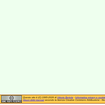
Questo sito è (C) 1995-2026 di
Vittorio Bertola
-
Informativa privacy e cooki
Alcuni diritti riservati
secondo la licenza Creative Commons Attribuzione - No