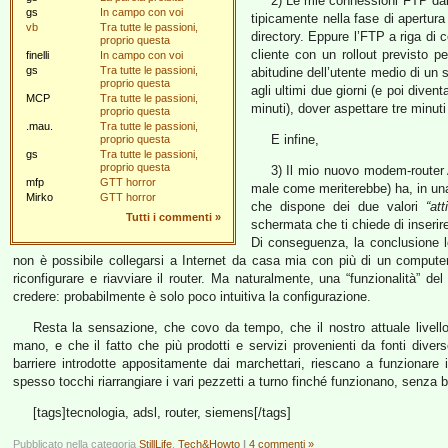
2) Le mie connessioni FTP dal 
gs
In campo con voi
tipicamente nella fase di apertura 
vb
Tra tutte le passioni,
directory. Eppure l’FTP a riga d
proprio questa
cliente con un rollout previsto pe
finelli
In campo con voi
gs
Tra tutte le passioni,
abitudine dell’utente medio di un 
proprio questa
agli ultimi due giorni (e poi dive
MCP
Tra tutte le passioni,
minuti), dover aspettare tre minuti 
proprio questa
.mau.
Tra tutte le passioni,
E infine,
proprio questa
gs
Tra tutte le passioni,
proprio questa
3) Il mio nuovo modem-route
mfp
GTT horror
male come meriterebbe) ha, in un
Mirko
GTT horror
che dispone dei due valori
“att
Tutti i commenti
»
schermata che ti chiede di inserire
Di conseguenza, la conclusione l
non è possibile collegarsi a Internet da casa mia con più di un compute
riconfigurare e riavviare il router. Ma naturalmente, una “funzionalità” 
credere: probabilmente è solo poco intuitiva la configurazione.
Resta la sensazione, che covo da tempo, che il nostro attuale livello
mano, e che il fatto che più prodotti e servizi provenienti da fonti diverse
barriere introdotte appositamente dai marchettari, riescano a funzionare
spesso tocchi riarrangiare i vari pezzetti a turno finché funzionano, senza
[tags]tecnologia, adsl, router, siemens[/tags]
Pubblicato nella categoria
StillLife
,
Tech&Howto
|
4 commenti »