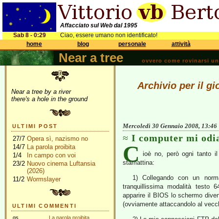
Affacciato sul Web dal 1995
Sab 8 - 0:29
Ciao, essere umano non identificato!
home
blog
personale
attività
Near a tree
ovvero come rovinarsi una 
Archivio per il g
Near a tree by a river
there's a hole in the ground
Mercoledì 30 Gennaio 2008, 13:46
ULTIMI POST
I computer mi odi
27/7
Opera sì, nazismo no
C
14/7
La parola proibita
ioè no, però ogni tanto 
1/4
In campo con voi
stamattina:
23/2
Nuovo cinema Luftansia
(2026)
1) Collegando con un nor
11/2
Wormslayer
tranquillissima modalità test
apparire il BIOS lo schermo diven
(ovviamente attaccandolo al vecch
ULTIMI COMMENTI
gs
La parola proibita