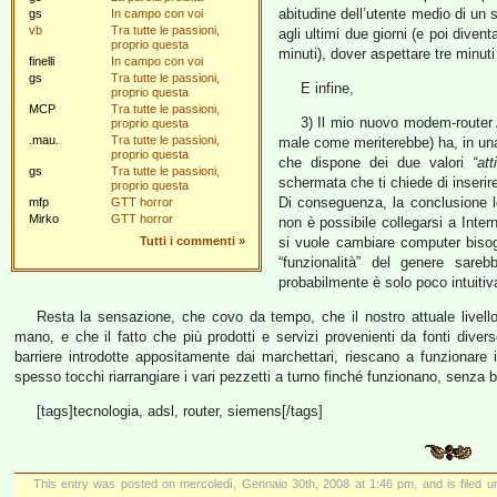
abitudine dell’utente medio di un 
gs
In campo con voi
vb
Tra tutte le passioni,
agli ultimi due giorni (e poi dive
proprio questa
minuti), dover aspettare tre minuti 
finelli
In campo con voi
gs
Tra tutte le passioni,
E infine,
proprio questa
MCP
Tra tutte le passioni,
3) Il mio nuovo modem-route
proprio questa
.mau.
Tra tutte le passioni,
male come meriterebbe) ha, in un
proprio questa
che dispone dei due valori
“att
gs
Tra tutte le passioni,
schermata che ti chiede di inserire
proprio questa
Di conseguenza, la conclusione l
mfp
GTT horror
Mirko
GTT horror
non è possibile collegarsi a Inte
Tutti i commenti
»
si vuole cambiare computer bisogn
“funzionalità” del genere sare
probabilmente è solo poco intuitiv
Resta la sensazione, che covo da tempo, che il nostro attuale livello
mano, e che il fatto che più prodotti e servizi provenienti da fonti diverse
barriere introdotte appositamente dai marchettari, riescano a funzionare
spesso tocchi riarrangiare i vari pezzetti a turno finché funzionano, senza
[tags]tecnologia, adsl, router, siemens[/tags]
This entry was posted on mercoledì, Gennaio 30th, 2008 at 1:46 pm, and is filed 