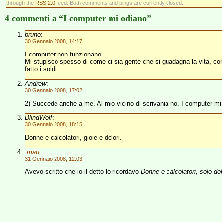
through the
RSS 2.0
feed. Both comments and pings are currently closed.
4 commenti a “I computer mi odiano”
bruno
:
30 Gennaio 2008, 14:17
I computer non funzionano.
Mi stupisco spesso di come ci sia gente che si guadagna la vita, con 
fatto i soldi.
Andrew
:
30 Gennaio 2008, 17:02
2) Succede anche a me. Al mio vicino di scrivania no. I computer mi
BlindWolf
:
30 Gennaio 2008, 18:15
Donne e calcolatori, gioie e dolori.
.mau.
:
31 Gennaio 2008, 12:03
Avevo scritto che io il detto lo ricordavo
Donne e calcolatori, solo dol