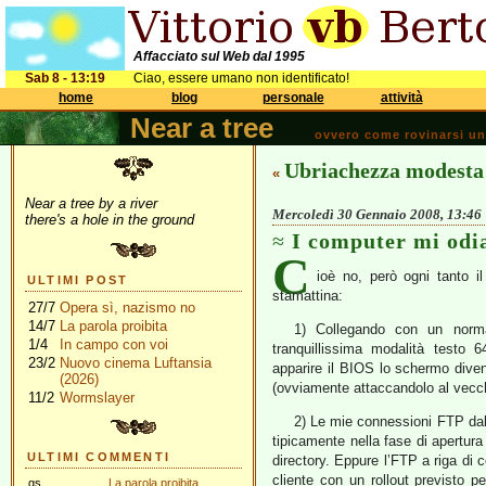
Affacciato sul Web dal 1995
Sab 8 - 13:19
Ciao, essere umano non identificato!
home
blog
personale
attività
Near a tree
ovvero come rovinarsi una 
Ubriachezza modesta
«
Near a tree by a river
Mercoledì 30 Gennaio 2008, 13:46
there's a hole in the ground
I computer mi odi
C
ioè no, però ogni tanto 
ULTIMI POST
stamattina:
27/7
Opera sì, nazismo no
14/7
La parola proibita
1) Collegando con un nor
1/4
In campo con voi
tranquillissima modalità test
23/2
Nuovo cinema Luftansia
apparire il BIOS lo schermo diven
(2026)
(ovviamente attaccandolo al vecch
11/2
Wormslayer
2) Le mie connessioni FTP dal 
tipicamente nella fase di apertura 
ULTIMI COMMENTI
directory. Eppure l’FTP a riga d
cliente con un rollout previsto pe
gs
La parola proibita