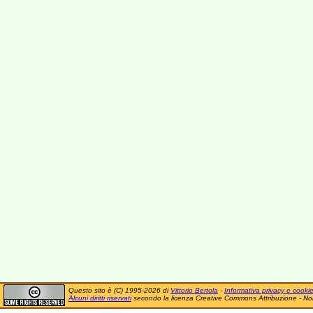
Questo sito è (C) 1995-2026 di
Vittorio Bertola
-
Informativa privacy e cooki
Alcuni diritti riservati
secondo la licenza Creative Commons Attribuzione - No