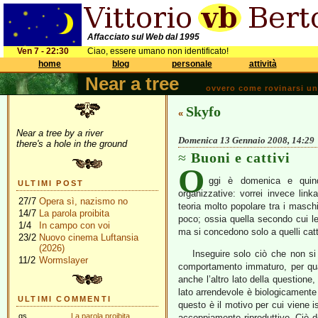
Affacciato sul Web dal 1995
Ven 7 - 22:30
Ciao, essere umano non identificato!
home
blog
personale
attività
Near a tree
ovvero come rovinarsi una 
Skyfo
«
Near a tree by a river
Domenica 13 Gennaio 2008, 14:29
there's a hole in the ground
Buoni e cattivi
O
ggi è domenica e quind
ULTIMI POST
organizzative: vorrei invece link
27/7
Opera sì, nazismo no
teoria molto popolare tra i masch
14/7
La parola proibita
poco; ossia quella secondo cui l
1/4
In campo con voi
ma si concedono solo a quelli catt
23/2
Nuovo cinema Luftansia
(2026)
Inseguire solo ciò che non si
11/2
Wormslayer
comportamento immaturo, per qua
anche l’altro lato della questione
lato arrendevole è biologicamente
ULTIMI COMMENTI
questo è il motivo per cui viene 
gs
La parola proibita
accoppiamento riproduttivo. Ciò de