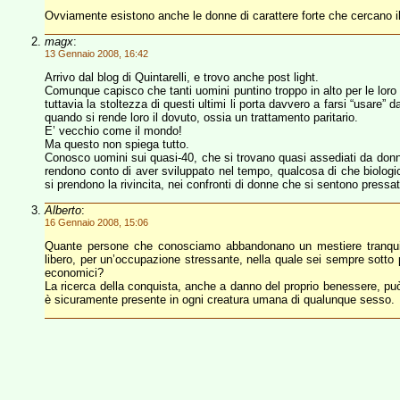
Ovviamente esistono anche le donne di carattere forte che cercano il 
magx
:
13 Gennaio 2008, 16:42
Arrivo dal blog di Quintarelli, e trovo anche post light.
Comunque capisco che tanti uomini puntino troppo in alto per le loro 
tuttavia la stoltezza di questi ultimi li porta davvero a farsi “usare” 
quando si rende loro il dovuto, ossia un trattamento paritario.
E’ vecchio come il mondo!
Ma questo non spiega tutto.
Conosco uomini sui quasi-40, che si trovano quasi assediati da donne t
rendono conto di aver sviluppato nel tempo, qualcosa di che biologi
si prendono la rivincita, nei confronti di donne che si sentono pressat
Alberto
:
16 Gennaio 2008, 15:06
Quante persone che conosciamo abbandonano un mestiere tranquillo
libero, per un’occupazione stressante, nella quale sei sempre sotto p
economici?
La ricerca della conquista, anche a danno del proprio benessere,
è sicuramente presente in ogni creatura umana di qualunque sesso.