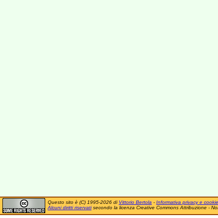
Questo sito è (C) 1995-2026 di
Vittorio Bertola
-
Informativa privacy e cooki
Alcuni diritti riservati
secondo la licenza Creative Commons Attribuzione - No