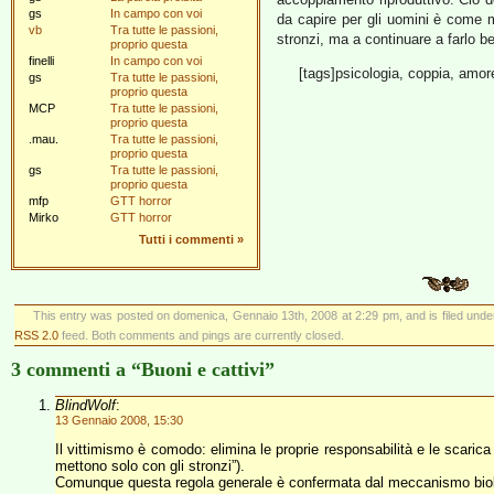
gs
In campo con voi
da capire per gli uomini è come 
vb
Tra tutte le passioni,
stronzi, ma a continuare a farlo be
proprio questa
finelli
In campo con voi
[tags]psicologia, coppia, amor
gs
Tra tutte le passioni,
proprio questa
MCP
Tra tutte le passioni,
proprio questa
.mau.
Tra tutte le passioni,
proprio questa
gs
Tra tutte le passioni,
proprio questa
mfp
GTT horror
Mirko
GTT horror
Tutti i commenti
»
This entry was posted on domenica, Gennaio 13th, 2008 at 2:29 pm, and is filed und
RSS 2.0
feed. Both comments and pings are currently closed.
3 commenti a “Buoni e cattivi”
BlindWolf
:
13 Gennaio 2008, 15:30
Il vittimismo è comodo: elimina le proprie responsabilità e le scarica 
mettono solo con gli stronzi”).
Comunque questa regola generale è confermata dal meccanismo biolo