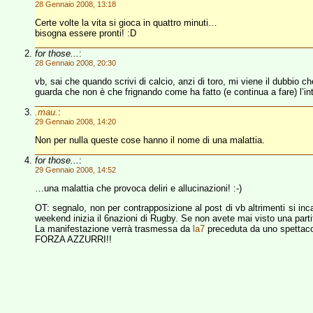
28 Gennaio 2008, 13:18
Certe volte la vita si gioca in quattro minuti…
bisogna essere pronti! :D
for those...
:
28 Gennaio 2008, 20:30
vb, sai che quando scrivi di calcio, anzi di toro, mi viene il dubbio ch
guarda che non è che frignando come ha fatto (e continua a fare) l’inte
.mau.
:
29 Gennaio 2008, 14:20
Non per nulla queste cose hanno il nome di una malattia.
for those...
:
29 Gennaio 2008, 14:52
…una malattia che provoca deliri e allucinazioni! :-)
OT: segnalo, non per contrapposizione al post di vb altrimenti si inc
weekend inizia il 6nazioni di Rugby. Se non avete mai visto una partit
La manifestazione verrà trasmessa da
la7
preceduta da uno spettaco
FORZA AZZURRI!!