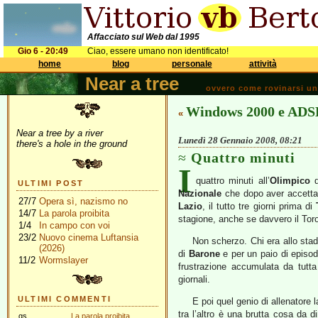
Affacciato sul Web dal 1995
Gio 6 - 20:49
Ciao, essere umano non identificato!
home
blog
personale
attività
Near a tree
ovvero come rovinarsi una 
Windows 2000 e ADS
«
Near a tree by a river
Lunedì 28 Gennaio 2008, 08:21
there's a hole in the ground
Quattro minuti
I
quattro minuti all’
Olimpico
ULTIMI POST
Nazionale
che dopo aver accettato
27/7
Opera sì, nazismo no
Lazio
, il tutto tre giorni prima di
14/7
La parola proibita
stagione, anche se davvero il Toro
1/4
In campo con voi
23/2
Nuovo cinema Luftansia
Non scherzo. Chi era allo stadi
(2026)
di
Barone
e per un paio di episodi
11/2
Wormslayer
frustrazione accumulata da tutt
giornali.
ULTIMI COMMENTI
E poi quel genio di allenatore 
tra l’altro è una brutta cosa da d
gs
La parola proibita