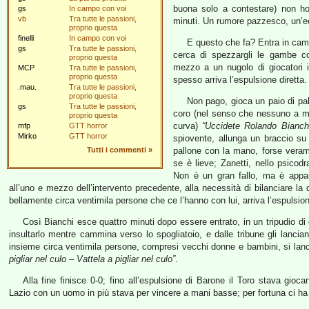
buona solo a contestare) non ho 
gs
In campo con voi
vb
Tra tutte le passioni,
minuti. Un rumore pazzesco, un’eco
proprio questa
finelli
In campo con voi
E questo che fa? Entra in camp
gs
Tra tutte le passioni,
cerca di spezzargli le gambe co
proprio questa
mezzo a un nugolo di giocatori i
MCP
Tra tutte le passioni,
proprio questa
spesso arriva l’espulsione diretta.
.mau.
Tra tutte le passioni,
proprio questa
Non pago, gioca un paio di pal
gs
Tra tutte le passioni,
coro (nel senso che nessuno a 
proprio questa
curva)
“Uccidete Rolando Bianch
mfp
GTT horror
Mirko
GTT horror
spiovente, allunga un braccio s
Tutti i commenti
»
pallone con la mano, forse veram
se è lieve; Zanetti, nello psicod
Non è un gran fallo, ma è appar
all’uno e mezzo dell’intervento precedente, alla necessità di bilanciare la
bellamente circa ventimila persone che ce l’hanno con lui, arriva l’espulsio
Così Bianchi esce quattro minuti dopo essere entrato, in un tripudio di 
insultarlo mentre cammina verso lo spogliatoio, e dalle tribune gli lancian
insieme circa ventimila persone, compresi vecchi donne e bambini, si lan
pigliar nel culo – Vattela a pigliar nel culo”
.
Alla fine finisce 0-0; fino all’espulsione di Barone il Toro stava gio
Lazio con un uomo in più stava per vincere a mani basse; per fortuna ci ha p