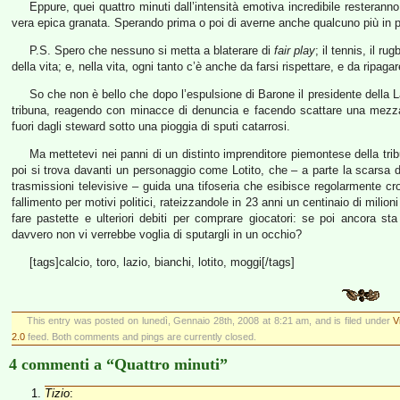
Eppure, quei quattro minuti dall’intensità emotiva incredibile rester
vera epica granata. Sperando prima o poi di averne anche qualcuno più in p
P.S. Spero che nessuno si metta a blaterare di
fair play
; il tennis, il r
della vita; e, nella vita, ogni tanto c’è anche da farsi rispettare, e da ripa
So che non è bello che dopo l’espulsione di Barone il presidente della 
tribuna, reagendo con minacce di denuncia e facendo scattare una mezza r
fuori dagli steward sotto una pioggia di sputi catarrosi.
Ma mettetevi nei panni di un distinto imprenditore piemontese della trib
poi si trova davanti un personaggio come Lotito, che – a parte la scarsa di
trasmissioni televisive – guida una tifoseria che esibisce regolarmente c
fallimento per motivi politici, rateizzandole in 23 anni un centinaio di mili
fare pastette e ulteriori debiti per comprare giocatori: se poi ancora sta
davvero non vi verrebbe voglia di sputargli in un occhio?
[tags]calcio, toro, lazio, bianchi, lotito, moggi[/tags]
This entry was posted on lunedì, Gennaio 28th, 2008 at 8:21 am, and is filed under
V
2.0
feed. Both comments and pings are currently closed.
4 commenti a “Quattro minuti”
Tizio
: