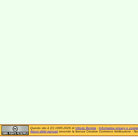
Questo sito è (C) 1995-2026 di
Vittorio Bertola
-
Informativa privacy e cooki
Alcuni diritti riservati
secondo la licenza Creative Commons Attribuzione - No