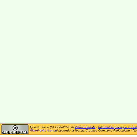
Questo sito è (C) 1995-2026 di
Vittorio Bertola
-
Informativa privacy e cooki
Alcuni diritti riservati
secondo la licenza Creative Commons Attribuzione - No