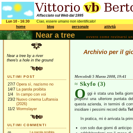
Affacciato sul Web dal 1995
Lun 10 - 16:30
Ciao, essere umano non identificato!
home
blog
personale
attività
Near a tree
ovvero come rovinarsi una 
Archivio per il g
Near a tree by a river
there's a hole in the ground
Mercoledì 5 Marzo 2008, 19:41
ULTIMI POST
Skyfo (3)
27/7
Opera sì, nazismo no
O
14/7
La parola proibita
ggi è stata una bella gior
1/4
In campo con voi
proporvi una ulteriore puntata d
23/2
Nuovo cinema Luftansia
(2026)
questa azienda, in termini di cor
11/2
Wormslayer
insidiare i pessimi record della
Te
In pratica, mi è arrivata la prim
ULTIMI COMMENTI
con solo due giorni di anticipo
gs
La parola proibita