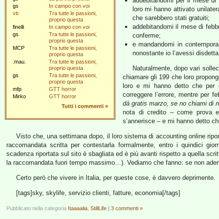
addebitandomi per il mese di 
gs
In campo con voi
loro mi hanno attivato unilate
vb
Tra tutte le passioni,
che sarebbero stati gratuiti;
proprio questa
addebitandomi il mese di febb
finelli
In campo con voi
gs
Tra tutte le passioni,
conferme;
proprio questa
e mandandomi in contempora
MCP
Tra tutte le passioni,
nonostante io l’avessi disdett
proprio questa
.mau.
Tra tutte le passioni,
Naturalmente, dopo vari solleci
proprio questa
gs
Tra tutte le passioni,
chiamare gli 199 che loro propon
proprio questa
loro e mi hanno detto che per 
mfp
GTT horror
correggere l’errore, mentre per f
Mirko
GTT horror
dà gratis marzo, se no chiami di 
Tutti i commenti
»
nota di credito – come prova e 
s’annerisce – e mi hanno detto c
Visto che, una settimana dopo, il loro sistema di accounting online ri
raccomandata scritta per contestarla formalmente, entro i quindici gior
scadenza riportata sul sito è sbagliata ed è più avanti rispetto a quella scri
la raccomandata fuori tempo massimo…). Vediamo che fanno: se non ademp
Certo però che vivere in Italia, per queste cose, è davvero deprimente.
[tags]sky, skylife, servizio clienti, fatture, economia[/tags]
Pubblicato nella categoria
Itaaaalia
,
StillLife
|
3 commenti »