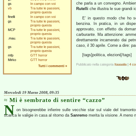
che parla a un convegno. Ambient
gs
In campo con voi
vb
Tra tutte le passioni,
Rutelli
che illustra le sue grandi i
proprio questa
finelli
In campo con voi
E’ in questo modo che ho sco
gs
Tra tutte le passioni,
benzina. In pratica, in un dispe
proprio questa
approvato, con effetto da domani
MCP
Tra tutte le passioni,
proprio questa
carburante. Ma attenzione: amme
.mau.
Tra tutte le passioni,
direttamente incamerato dai petr
proprio questa
caso, il 30 aprile. Come a dire: p
gs
Tra tutte le passioni,
proprio questa
[tags]politica, elezioni[/tags]
mfp
GTT horror
Mirko
GTT horror
Pubblicato nella categoria
Itaaaalia
|
4 co
Tutti i commenti
»
Mercoledì 19 Marzo 2008, 09:35
Mi è sembrato di sentire “cazzo”
N
on bisognerebbe infierire sulle vecchie star sul viale del tramon
scarica le valigie in casa al ritorno da
Sanremo
merita la visione. A meno n