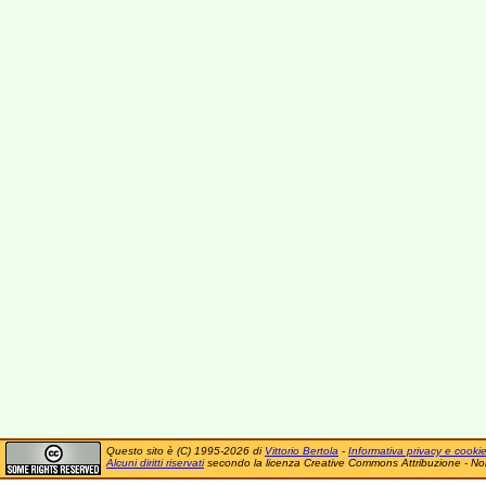
Questo sito è (C) 1995-2026 di
Vittorio Bertola
-
Informativa privacy e cooki
Alcuni diritti riservati
secondo la licenza Creative Commons Attribuzione - No