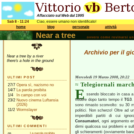
Affacciato sul Web dal 1995
Sab 8 - 11:24
Ciao, essere umano non identificato!
home
blog
personale
attività
Near a tree
ovvero come rovinarsi una 
Archivio per il g
Near a tree by a river
there's a hole in the ground
Mercoledì 19 Marzo 2008, 20:22
ULTIMI POST
Telegiornali marc
27/7
Opera sì, nazismo no
E
14/7
La parola proibita
ssendo bloccato in casa a 
1/4
In campo con voi
vedere dopo tanto tempo il
TG3
.
23/2
Nuovo cinema Luftansia
(2026)
sono rimasto sconvolto: su 30 mi
11/2
Wormslayer
politici. Non scherzo! Oltre ad un
imperdibili partiti di cui ig
Consumatori
, ogni argomento er
ULTIMI COMMENTI
dirmi qualcosa sui problemi e sul
gli schieramenti (ovviamente bana
gs
La parola proibita