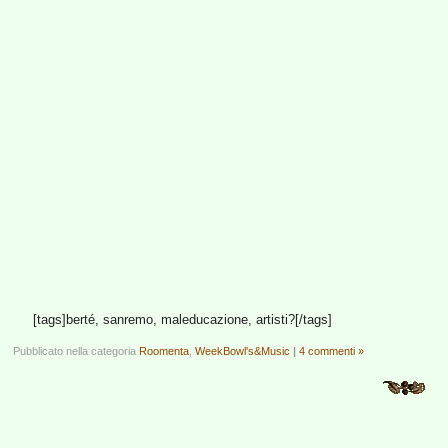
[tags]berté, sanremo, maleducazione, artisti?[/tags]
Pubblicato nella categoria
Roomenta
,
WeekBowl's&Music
|
4 commenti »