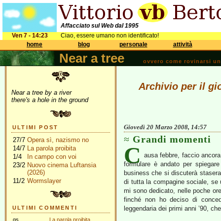
Affacciato sul Web dal 1995
Ven 7 - 14:23
Ciao, essere umano non identificato!
home
blog
personale
attività
Near a tree
ovvero come rovinarsi una 
Archivio per il g
Near a tree by a river
there's a hole in the ground
Giovedì 20 Marzo 2008, 14:57
ULTIMI POST
Grandi momenti
27/7
Opera sì, nazismo no
C
14/7
La parola proibita
ausa febbre, faccio ancora 
1/4
In campo con voi
formulare è andato per spiegare 
23/2
Nuovo cinema Luftansia
(2026)
business che si discuterà stasera 
11/2
Wormslayer
di tutta la compagine sociale, se
mi sono dedicato, nelle poche ore
finché non ho deciso di conced
ULTIMI COMMENTI
leggendaria dei primi anni ’90, che
gs
La parola proibita