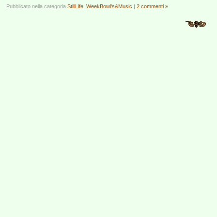
Pubblicato nella categoria
StillLife
,
WeekBowl's&Music
|
2 commenti »