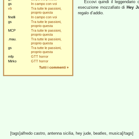
Eccovi quindi il leggendario
gs
In campo con voi
esecuzione mozzafiato di
Hey J
vb
Tra tutte le passioni,
proprio questa
regalo d’addio.
finelli
In campo con voi
gs
Tra tutte le passioni,
proprio questa
MCP
Tra tutte le passioni,
proprio questa
.mau.
Tra tutte le passioni,
proprio questa
gs
Tra tutte le passioni,
proprio questa
mfp
GTT horror
Mirko
GTT horror
Tutti i commenti
»
[tags]alfredo castro, antenna sicilia, hey jude, beatles, musica[/tags]