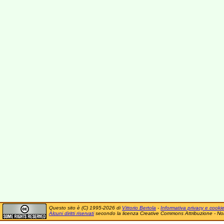
Questo sito è (C) 1995-2026 di
Vittorio Bertola
-
Informativa privacy e cooki
Alcuni diritti riservati
secondo la licenza Creative Commons Attribuzione - No