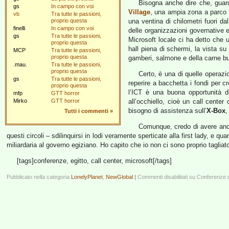
Bisogna anche dire che, guarda
gs
In campo con voi
Village
, una ampia zona a parco –
vb
Tra tutte le passioni,
proprio questa
una ventina di chilometri fuori da
finelli
In campo con voi
delle organizzazioni governative 
gs
Tra tutte le passioni,
Microsoft locale ci ha detto ch
proprio questa
hall piena di schermi, la vista s
MCP
Tra tutte le passioni,
proprio questa
gamberi, salmone e della carne b
.mau.
Tra tutte le passioni,
proprio questa
Certo, è una di quelle operazio
gs
Tra tutte le passioni,
reperire a bacchetta i fondi per
proprio questa
l’ICT è una buona opportunità di
mfp
GTT horror
Mirko
GTT horror
all’occhiello, cioè un call cente
bisogno di assistenza sull’
X-Box
,
Tutti i commenti
»
Comunque, credo di avere anche
questi circoli – sdilinquirsi in lodi veramente sperticate alla first lady, e
miliardaria al governo egiziano. Ho capito che io non ci sono proprio tagliat
[tags]conferenze, egitto, call center, microsoft[/tags]
Pubblicato nella categoria
LonelyPlanet
,
NewGlobal
|
Commenti disabilitati
su Conferenze d’