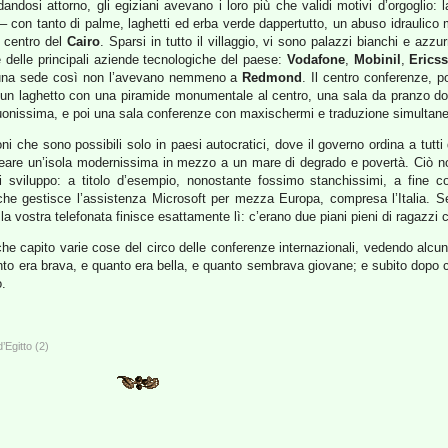
ndosi attorno, gli egiziani avevano i loro più che validi motivi d’orgoglio:
 con tanto di palme, laghetti ed erba verde dappertutto, un abuso idraulico m
l centro del
Cairo
. Sparsi in tutto il villaggio, vi sono palazzi bianchi e azzur
e delle principali aziende tecnologiche del paese:
Vodafone
,
Mobinil
,
Erics
e una sede così non l’avevano nemmeno a
Redmond
. Il centro conferenze, 
u un laghetto con una piramide monumentale al centro, una sala da pranzo do
uonissima, e poi una sala conferenze con maxischermi e traduzione simultane
ni che sono possibili solo in paesi autocratici, dove il governo ordina a tutti
 creare un’isola modernissima in mezzo a un mare di degrado e povertà. Ciò 
 sviluppo: a titolo d’esempio, nonostante fossimo stanchissimi, a fine co
r che gestisce l’assistenza Microsoft per mezza Europa, compresa l’Italia. S
 la vostra telefonata finisce esattamente lì: c’erano due piani pieni di ragazzi
 capito varie cose del circo delle conferenze internazionali, vedendo alcuni 
 quanto era brava, e quanto era bella, e quanto sembrava giovane; e subito dopo
o.
Egitto (2)