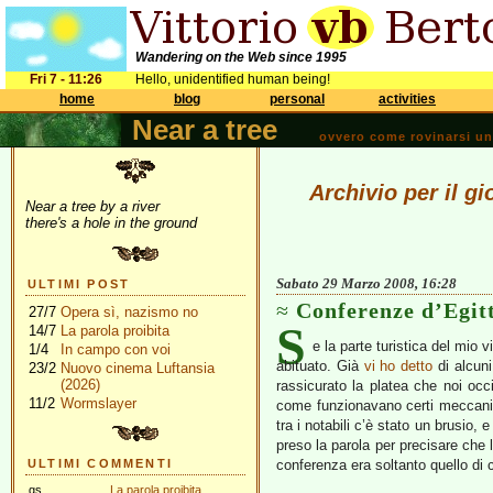
Wandering on the Web since 1995
Fri 7 - 11:26
Hello, unidentified human being!
home
blog
personal
activities
Near a tree
ovvero come rovinarsi una 
Archivio per il g
Near a tree by a river
there's a hole in the ground
Sabato 29 Marzo 2008, 16:28
ULTIMI POST
Conferenze d’Egitt
27/7
Opera sì, nazismo no
S
14/7
La parola proibita
e la parte turistica del mio v
1/4
In campo con voi
abituato. Già
vi ho detto
di alcuni
23/2
Nuovo cinema Luftansia
(2026)
rassicurato la platea che noi occi
11/2
Wormslayer
come funzionavano certi meccanis
tra i notabili c’è stato un brusio, 
preso la parola per precisare che
ULTIMI COMMENTI
conferenza era soltanto quello di 
gs
La parola proibita