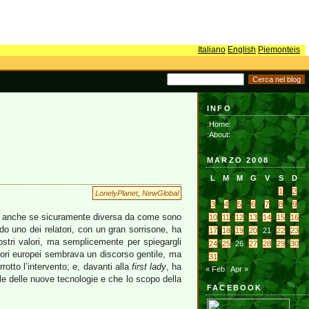
Italiano
English
Piemonteis
INFO
:Home:
:About:
MARZO 2008
L
M
M
G
V
S
D
1
2
LonelyPlanet
,
NewGlobal
3
4
5
6
7
8
9
ma, anche se sicuramente diversa da come sono
10
11
12
13
14
15
16
do uno dei relatori, con un gran sorrisone, ha
17
18
19
20
21
22
23
nostri valori, ma semplicemente per spiegargli
24
25
26
27
28
29
30
tori europei sembrava un discorso gentile, ma
31
rotto l’intervento; e, davanti alla
first lady
, ha
« Feb
Apr »
e delle nuove tecnologie e che lo scopo della
FACEBOOK