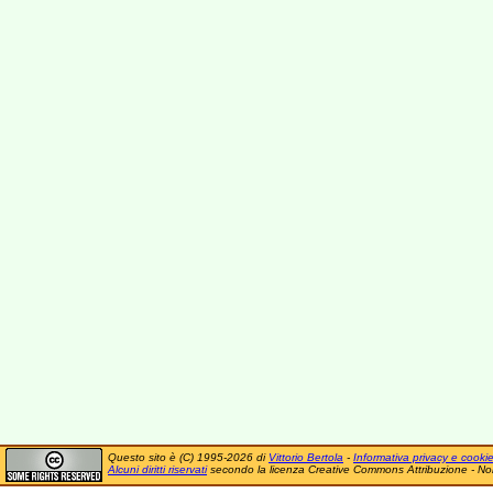
Questo sito è (C) 1995-2026 di
Vittorio Bertola
-
Informativa privacy e cooki
Alcuni diritti riservati
secondo la licenza Creative Commons Attribuzione - No