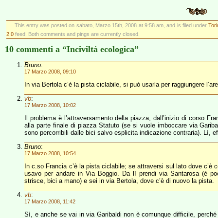
This entry was posted on sabato, Marzo 15th, 2008 at 9:58 am, and is filed under
Tor
2.0
feed. Both comments and pings are currently closed.
10 commenti a “Inciviltà ecologica”
Bruno
:
17 Marzo 2008, 09:10
In via Bertola c’è la pista ciclabile, si può usarla per raggiungere l’ar
vb
:
17 Marzo 2008, 10:02
Il problema è l’attraversamento della piazza, dall’inizio di corso Fr
alla parte finale di piazza Statuto (se si vuole imboccare via Garibal
sono percorribili dalle bici salvo esplicita indicazione contraria). Lì, e
Bruno
:
17 Marzo 2008, 10:54
In c.so Francia c’è la pista ciclabile; se attraversi sul lato dove c’è 
usavo per andare in Via Boggio. Da lì prendi via Santarosa (è poc
strisce, bici a mano) e sei in via Bertola, dove c’è di nuovo la pista.
vb
:
17 Marzo 2008, 11:42
Sì, e anche se vai in via Garibaldi non è comunque difficile, perché 