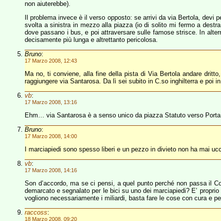
non aiuterebbe).
Il problema invece è il verso opposto: se arrivi da via Bertola, devi 
svolta a sinistra in mezzo alla piazza (io di solito mi fermo a destra
dove passano i bus, e poi attraversare sulle famose strisce. In alter
decisamente più lunga e altrettanto pericolosa.
Bruno
:
17 Marzo 2008, 12:43
Ma no, ti conviene, alla fine della pista di Via Bertola andare dritto
raggiungere via Santarosa. Da lì sei subito in C.so inghilterra e poi i
vb
:
17 Marzo 2008, 13:16
Ehm… via Santarosa è a senso unico da piazza Statuto verso Porta
Bruno
:
17 Marzo 2008, 14:00
I marciapiedi sono spesso liberi e un pezzo in divieto non ha mai u
vb
:
17 Marzo 2008, 14:16
Son d’accordo, ma se ci pensi, a quel punto perché non passa il C
demarcato e segnalato per le bici su uno dei marciapiedi? E’ proprio 
vogliono necessariamente i miliardi, basta fare le cose con cura e pe
raccoss
:
18 Marzo 2008, 09:20