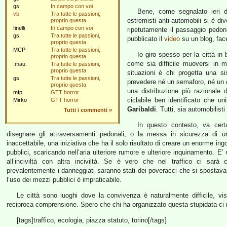
gs
In campo con voi
Bene, come segnalato ieri 
vb
Tra tutte le passioni,
estremisti anti-automobili si è div
proprio questa
finelli
In campo con voi
ripetutamente il passaggio pedon
gs
Tra tutte le passioni,
pubblicato il
video
su un blog, fac
proprio questa
MCP
Tra tutte le passioni,
Io giro spesso per la città in
proprio questa
come sia difficile muoversi in m
.mau.
Tra tutte le passioni,
proprio questa
situazioni è chi progetta una s
gs
Tra tutte le passioni,
prevedere né un semaforo, né un 
proprio questa
una distribuzione più razionale 
mfp
GTT horror
ciclabile ben identificato che un
Mirko
GTT horror
Garibaldi
. Tutti, sia automobilist
Tutti i commenti
»
In questo contesto, va cert
disegnare gli attraversamenti pedonali, o la messa in sicurezza di
inaccettabile, una iniziativa che ha il solo risultato di creare un enorme ing
pubblici, scaricando nell’aria ulteriore rumore e ulteriore inquinamento. E’
all’inciviltà con altra inciviltà. Se è vero che nel traffico ci sarà
prevalentemente i danneggiati saranno stati dei poveracci che si spostava
l’uso dei mezzi pubblici è impraticabile.
Le città sono luoghi dove la convivenza è naturalmente difficile, vi
reciproca comprensione. Spero che chi ha organizzato questa stupidata ci ri
[tags]traffico, ecologia, piazza statuto, torino[/tags]