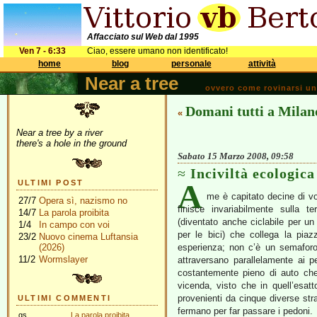
Affacciato sul Web dal 1995
Ven 7 - 6:33
Ciao, essere umano non identificato!
home
blog
personale
attività
Near a tree
ovvero come rovinarsi una 
Domani tutti a Milan
«
Near a tree by a river
there's a hole in the ground
Sabato 15 Marzo 2008, 09:58
Inciviltà ecologica
A
ULTIMI POST
me è capitato decine di vo
27/7
Opera sì, nazismo no
finisce invariabilmente sulla t
14/7
La parola proibita
(diventato anche ciclabile per un
1/4
In campo con voi
per le bici) che collega la piaz
23/2
Nuovo cinema Luftansia
(2026)
esperienza; non c’è un semaforo
11/2
Wormslayer
attraversano parallelamente ai pe
costantemente pieno di auto che 
vicenda, visto che in quell’esat
provenienti da cinque diverse strad
ULTIMI COMMENTI
fermano per far passare i pedoni.
gs
La parola proibita