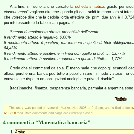
Alla fine, mi sono anche cercato la
scheda sintetica
, giusto per sic
ciascun anno”
vogliono dire che quando gli dai i soldi in mano loro si intas
che vorrebbe dire che la cedola lorda effettiva dei primi due anni è il 3,
più interessante è la tabellina a pagina 2:
Scenari di rendimento atteso: probabilità dell’evento
Il rendimento atteso è negativo: 0,00%
Il rendimento atteso è positivo, ma inferiore a quello di titoli obbligazion
84,46%
Il rendimento atteso è positivo e in linea con quello di titoli… : 13,77%
Il rendimento atteso è positivo e superiore a quello di titoli… : 1,77%
Credo che si commenti da sola. E meno male che dopo gli scandali deg
allora, perché una banca può tuttora pubblicizzare in modo vistoso ma co
conveniente rispetto ad obbligazioni analoghe e prive di rischio?
[tags]banche, finanza, trasparenza bancaria, parmalat e argentina sono gi
This entry was posted on venerdì, Marzo 14th, 2008 at 2:11 pm, and is filed under
It
RSS 2.0
feed. Both comments and pings are currently closed.
4 commenti a “Matematica bancaria”
Attila
: