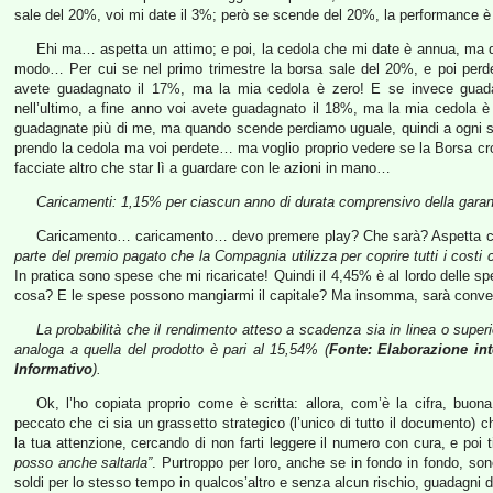
sale del 20%, voi mi date il 3%; però se scende del 20%, la performance 
Ehi ma… aspetta un attimo; e poi, la cedola che mi date è annua, ma di
modo… Per cui se nel primo trimestre la borsa sale del 20%, e poi perde 
avete guadagnato il 17%, ma la mia cedola è zero! E se invece guadag
nell’ultimo, a fine anno voi avete guadagnato il 18%, ma la mia cedola è
guadagnate più di me, ma quando scende perdiamo uguale, quindi a ogni su 
prendo la cedola ma voi perdete… ma voglio proprio vedere se la Borsa croll
facciate altro che star lì a guardare con le azioni in mano…
Caricamenti: 1,15% per ciascun anno di durata comprensivo della gara
Caricamento… caricamento… devo premere play? Che sarà? Aspetta ch
parte del premio pagato che la Compagnia utilizza per coprire tutti i costi 
In pratica sono spese che mi ricaricate! Quindi il 4,45% è al lordo delle 
cosa? E le spese possono mangiarmi il capitale? Ma insomma, sarà conven
La probabilità che il rendimento atteso a scadenza sia in linea o superior
analoga a quella del prodotto è pari al 15,54% (
Fonte: Elaborazione int
Informativo
).
Ok, l’ho copiata proprio come è scritta: allora, com’è la cifra, bu
peccato che ci sia un grassetto strategico (l’unico di tutto il documento) c
la tua attenzione, cercando di non farti leggere il numero con cura, e poi
posso anche saltarla”
. Purtroppo per loro, anche se in fondo in fondo, sono
soldi per lo stesso tempo in qualcos’altro e senza alcun rischio, guadagni d