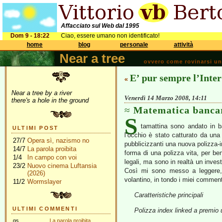
Affacciato sul Web dal 1995
Dom 9 - 18:22
Ciao, essere umano non identificato!
home
blog
personale
attività
Near a tree
ovvero come rovinarsi una 
E’ pur sempre l’Inter
«
Near a tree by a river
Venerdì 14 Marzo 2008, 14:11
there's a hole in the ground
Matematica banca
S
tamattina sono andato in 
ULTIMI POST
l’occhio è stato catturato da una 
27/7
Opera sì, nazismo no
pubblicizzanti una nuova polizza-in
14/7
La parola proibita
forma di una polizza vita, per bene
1/4
In campo con voi
legali, ma sono in realtà un inves
23/2
Nuovo cinema Luftansia
Così mi sono messo a leggere, e
(2026)
volantino, in tondo i miei comment
11/2
Wormslayer
Caratteristiche principali
ULTIMI COMMENTI
Polizza index linked a premio 
gs
La parola proibita