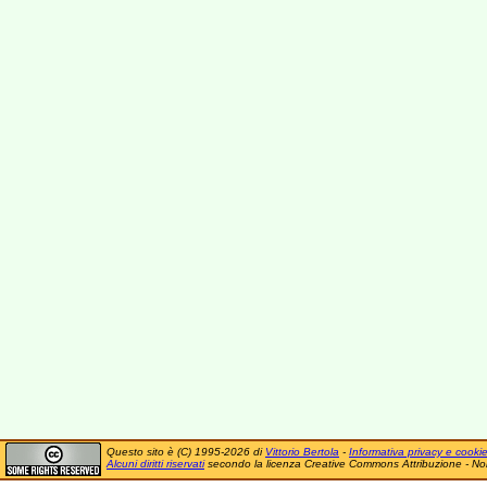
Questo sito è (C) 1995-2026 di
Vittorio Bertola
-
Informativa privacy e cooki
Alcuni diritti riservati
secondo la licenza Creative Commons Attribuzione - No