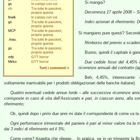
Si mangia?
gs
In campo con voi
vb
Tra tutte le passioni,
Decorrenza 17 aprile 2008 – 
proprio questa
finelli
In campo con voi
Indici azionari di riferimen
gs
Tra tutte le passioni,
proprio questa
MCP
Tra tutte le passioni,
Si mangiano pure questi? Secondo
proprio questa
.mau.
Tra tutte le passioni,
Rimborso del premio a scadenza
proprio questa
gs
Tra tutte le passioni,
Buono, quindi il capitale è ga
proprio questa
mfp
GTT horror
Mirko
GTT horror
Due cedole fisse del 4,45% l
ricorrenze annuali del contratto (a
Tutti i commenti
»
Beh, 4,45%, interessante:
solitamente inarrivabile per i prodotti obbligazionari delle banche italiane).
Quattro eventuali cedole annue lorde – alle successive ricorrenze annua
corrisposte in caso di vita dell’Assicurato e pari, in ciascun anno, alla so
riferimento;
Ok, quindi dopo i primi due anni mi date il corrispondente di come va la
Ogni performance trimestrale del paniere è pari al minor valore tra la me
dai 3 indici di riferimento ed il 3%;
Come come? Aspetta che rileggo… In pratica, se in un trimestre la Bors