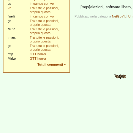
gs
In campo con voi
[tags]elezioni, software libero,
vb
Tra tutte le passioni,
proprio questa
finelli
In campo con voi
Pubblicato nella categoria
NetGov'It
|
Un
gs
Tra tutte le passioni,
proprio questa
MCP
Tra tutte le passioni,
proprio questa
.mau.
Tra tutte le passioni,
proprio questa
gs
Tra tutte le passioni,
proprio questa
mfp
GTT horror
Mirko
GTT horror
Tutti i commenti
»