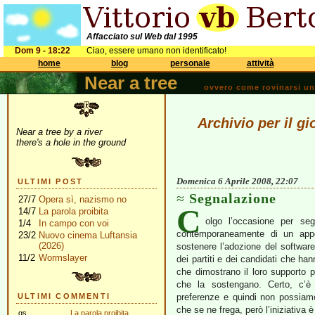
Affacciato sul Web dal 1995
Dom 9 - 18:22
Ciao, essere umano non identificato!
home
blog
personale
attività
Near a tree
ovvero come rovinarsi una 
Archivio per il gi
Near a tree by a river
there's a hole in the ground
Domenica 6 Aprile 2008, 22:07
ULTIMI POST
Segnalazione
27/7
Opera sì, nazismo no
C
14/7
La parola proibita
olgo l’occasione per se
1/4
In campo con voi
contemporaneamente di un appe
23/2
Nuovo cinema Luftansia
(2026)
sostenere l’adozione del software
11/2
Wormslayer
dei partiti e dei candidati che han
che dimostrano il loro supporto pe
che la sostengano. Certo, c’è 
ULTIMI COMMENTI
preferenze e quindi non possiamo
che se ne frega, però l’iniziativa è
gs
La parola proibita