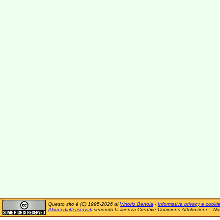
Questo sito è (C) 1995-2026 di
Vittorio Bertola
-
Informativa privacy e cooki
Alcuni diritti riservati
secondo la licenza Creative Commons Attribuzione - No