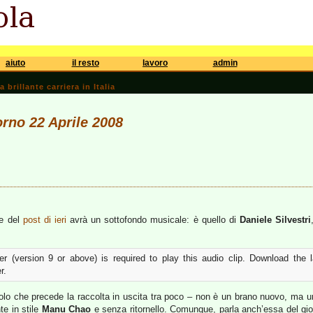
aiuto
il resto
lavoro
admin
brillante carriera in Italia
orno 22 Aprile 2008
ne del
post di ieri
avrà un sottofondo musicale: è quello di
Daniele Silvestri
r (version 9 or above) is required to play this audio clip. Download the 
r.
ngolo che precede la raccolta in uscita tra poco – non è un brano nuovo, ma 
te in stile
Manu Chao
e senza ritornello. Comunque, parla anch’essa del gio