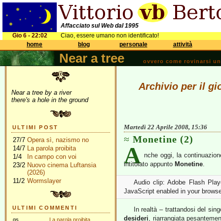
Affacciato sul Web dal 1995
Gio 6 - 22:02
Ciao, essere umano non identificato!
home
blog
personale
attività
Near a tree
ovvero come rovinarsi una 
Archivio per il gi
Near a tree by a river
there's a hole in the ground
Martedì 22 Aprile 2008, 15:36
ULTIMI POST
Monetine (2)
27/7
Opera sì, nazismo no
A
14/7
La parola proibita
nche oggi, la continuazio
1/4
In campo con voi
intitolato appunto
Monetine
.
23/2
Nuovo cinema Luftansia
(2026)
11/2
Wormslayer
Audio clip: Adobe Flash Playe
JavaScript enabled in your browse
ULTIMI COMMENTI
In realtà – trattandosi del si
desideri
, riarrangiata pesantemen
gs
La parola proibita