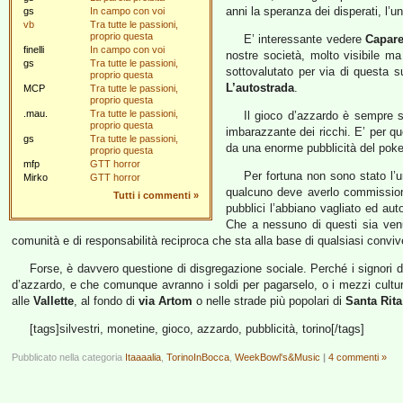
anni la speranza dei disperati, l’u
gs
In campo con voi
vb
Tra tutte le passioni,
proprio questa
E’ interessante vedere
Capar
finelli
In campo con voi
nostre società, molto visibile m
gs
Tra tutte le passioni,
sottovalutato per via di questa 
proprio questa
L’autostrada
.
MCP
Tra tutte le passioni,
proprio questa
.mau.
Tra tutte le passioni,
Il gioco d’azzardo è sempre 
proprio questa
imbarazzante dei ricchi. E’ per q
gs
Tra tutte le passioni,
da una enorme pubblicità del poke
proprio questa
mfp
GTT horror
Per fortuna non sono stato l’
Mirko
GTT horror
qualcuno deve averlo commissiona
Tutti i commenti
»
pubblici l’abbiano vagliato ed aut
Che a nessuno di questi sia venu
comunità e di responsabilità reciproca che sta alla base di qualsiasi conviv
Forse, è davvero questione di disgregazione sociale. Perché i signori 
d’azzardo, e che comunque avranno i soldi per pagarselo, o i mezzi cultur
alle
Vallette
, al fondo di
via Artom
o nelle strade più popolari di
Santa Rita
[tags]silvestri, monetine, gioco, azzardo, pubblicità, torino[/tags]
Pubblicato nella categoria
Itaaaalia
,
TorinoInBocca
,
WeekBowl's&Music
|
4 commenti »