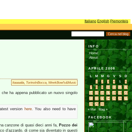
Italiano
English
Piemonteis
INFO
:Home:
:About:
APRILE 2008
L
M
M
G
V
S
D
1
2
3
4
5
6
Itaaaalia
,
TorinoInBocca
,
WeekBowl's&Music
7
8
9
10
11
12
13
, che ha appena pubblicato un nuovo singolo
14
15
16
17
18
19
20
21
22
23
24
25
26
27
28
29
30
latest version
here
. You also need to have
« Mar
Mag »
FACEBOOK
una canzone di quasi dieci anni fa,
Pozzo dei
co d’azzardo, di come sia diventato in questi