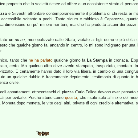
nica proposta che la società riesce ad offrire a un consistente strato di person
ezza
e Silvestri affrontare contemporaneamente il problema di chi resta ai ma
a accessibile soltanto a pochi. Tanto sicuro e rabbioso è Caparezza, quanto
sua dimensione un po’ minore nei toni, ma che ha prodotto alcuni dei pezzi
stato un
no-no
, monopolizzato dallo Stato, vietato ai figli come e più della
uesto che qualche giorno fa, andando in centro, io mi sono indignato per una i
r.
unico, tanto che
ne ha parlato
qualche giorno fa
La Stampa
in cronaca. Eppu
to, certo. Ma qualcun altro deve averlo stampato, trasportato, montato. I
orizzato. E certamente hanno dato il loro via libera, in cambio di una congrua
to un qualche dubbio è francamente deprimente: testimonia di quanto in bass
enza civile.
degli appartamenti ottocenteschi di piazza Carlo Felice devono aver pensato 
ali per evitarlo. Perché storie come
questa
, che risale solo all’inizio del 
. Moneta dopo moneta, le vite degli altri, private di ogni credibile alternativa