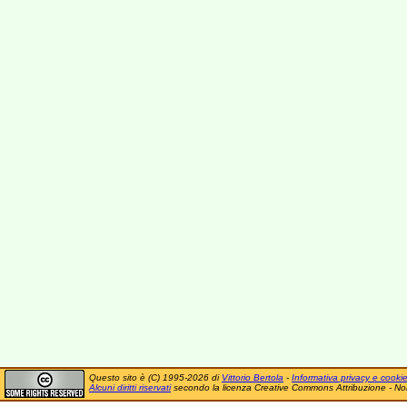
Questo sito è (C) 1995-2026 di
Vittorio Bertola
-
Informativa privacy e cooki
Alcuni diritti riservati
secondo la licenza Creative Commons Attribuzione - No