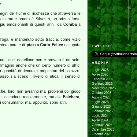
e.
rgini del fiume di ricchezza che attraversa le
 intimo e amaro è Silvestri, un artista forse
 più emozionanti di questi anni, da
Cohiba
a
 droga, e mantenuto sotto traccia, come vizio
ntera parete di
piazza Carlo Felice
occupata
TWITTER
re, quel cartellone non è arrivato lì da solo:
ARCHIVI
mmagino anche che un certo numero di uffici
Luglio 2026
 quantità di denaro, i proprietari del palazzo.
Aprile 2026
o sia sceso il livello di etica, il senso di
Febbraio 2026
Gennaio 2026
Novembre 2025
che, loro, non avranno mai problemi col gioco
Ottobre 2025
mese, accadono regolarmente, ma alla
Falchera
,
Agosto 2025
, si consumano; ma, appunto, sono altri.
Luglio 2025
Giugno 2025
Gennaio 2025
Luglio 2024
Aprile 2024
Gennaio 2024
Dicembre 2023
Ottobre 2023