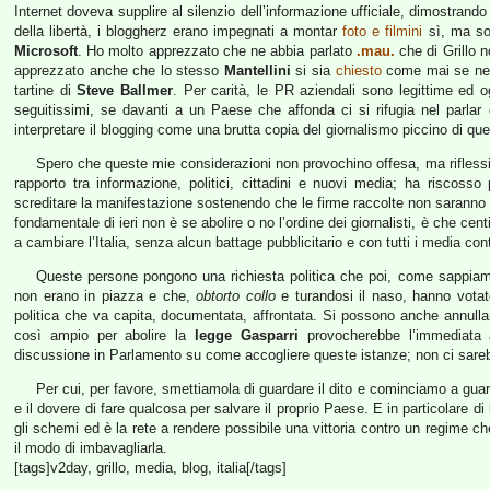
Internet doveva supplire al silenzio dell’informazione ufficiale, dimostrand
della libertà, i bloggherz erano impegnati a montar
foto e filmini
sì, ma sol
Microsoft
. Ho molto apprezzato che ne abbia parlato
.mau.
che di Grillo 
apprezzato anche che lo stesso
Mantellini
si sia
chiesto
come mai se ne p
tartine di
Steve Ballmer
. Per carità, le PR aziendali sono legittime ed
seguitissimi, se davanti a un Paese che affonda ci si rifugia nel parlar
interpretare il blogging come una brutta copia del giornalismo piccino di qu
Spero che queste mie considerazioni non provochino offesa, ma riflessio
rapporto tra informazione, politici, cittadini e nuovi media; ha riscoss
screditare la manifestazione sostenendo che le firme raccolte non saranno v
fondamentale di ieri non è se abolire o no l’ordine dei giornalisti, è che ce
a cambiare l’Italia, senza alcun battage pubblicitario e con tutti i media co
Queste persone pongono una richiesta politica che poi, come sappiamo 
non erano in piazza e che,
obtorto collo
e turandosi il naso, hanno vota
politica che va capita, documentata, affrontata. Si possono anche annulla
così ampio per abolire la
legge Gasparri
provocherebbe l’immediata a
discussione in Parlamento su come accogliere queste istanze; non ci sa
Per cui, per favore, smettiamola di guardare il dito e cominciamo a guarda
e il dovere di fare qualcosa per salvare il proprio Paese. E in particolare di
gli schemi ed è la rete a rendere possibile una vittoria contro un regime che
il modo di imbavagliarla.
[tags]v2day, grillo, media, blog, italia[/tags]