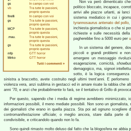
Non va però dimenticato che G
gs
In campo con voi
politico bloccato, incapace, corro
vb
Tra tutte le passioni,
proprio questa
arrivi alle piazze urlanti, ai lanc
finelli
In campo con voi
sistema mediatico in cui i giorna
gs
Tra tutte le passioni,
tyrannosaurus antenato del pollo
,
proprio questa
inchiesta giornalistica o che si p
MCP
Tra tutte le passioni,
proprio questa
richieste e sulle necessità della
.mau.
Tra tutte le passioni,
pagherebbe fino a 5000 euro per
u
proprio questa
gs
Tra tutte le passioni,
In un sistema del genere, do
proprio questa
piccoli e grandi problemi e no
mfp
GTT horror
Mirko
GTT horror
emergere un messaggio rivoluz
esagerazione, comicità,
showbus
Tutti i commenti
»
demagogico, ma, signori intellettua
sotto, è la logica conseguenza d
sinistra a braccetto, avete costruito negli ultimi trent’anni. E perlome
violenza vera, anzi sublima in gestacci ed in amare risate la rabbia che al
anni ’70, e anzi che probabilmente lo farà, se il tentativo di Grillo di prov
Per questo, sapendo che i media di regime avrebbero minimizzato, io 
informazioni possibili, il meno mediate possibili. Non sono un giornalista, m
dei giornalisti che erano in quella piazza. Sta poi ad ognuno scegliere d
contromanifestazione ufficiale; o meglio ancora, stare dalla parte d
condivisibile, e criticandolo quando non lo fa.
Sono quindi rimasto molto deluso dal fatto che la blogosfera ne abbia p