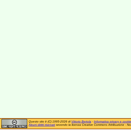
Questo sito è (C) 1995-2026 di
Vittorio Bertola
-
Informativa privacy e cooki
Alcuni diritti riservati
secondo la licenza Creative Commons Attribuzione - No