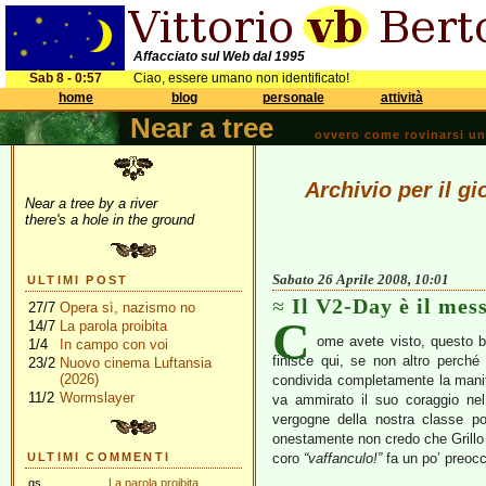
Affacciato sul Web dal 1995
Sab 8 - 0:57
Ciao, essere umano non identificato!
home
blog
personale
attività
Near a tree
ovvero come rovinarsi una 
Archivio per il gi
Near a tree by a river
there's a hole in the ground
Sabato 26 Aprile 2008, 10:01
ULTIMI POST
Il V2-Day è il mes
27/7
Opera sì, nazismo no
C
14/7
La parola proibita
ome avete visto, questo b
1/4
In campo con voi
finisce qui, se non altro perché
23/2
Nuovo cinema Luftansia
(2026)
condivida completamente la mani
11/2
Wormslayer
va ammirato il suo coraggio nel
vergogne della nostra classe po
onestamente non credo che Grillo l
ULTIMI COMMENTI
coro
“vaffanculo!”
fa un po’ preocc
gs
La parola proibita