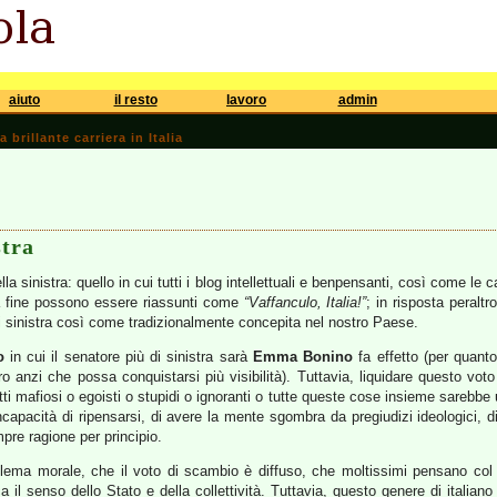
aiuto
il resto
lavoro
admin
brillante carriera in Italia
stra
lla sinistra: quello in cui tutti i blog intellettuali e benpensanti, così come le
la fine possono essere riassunti come
“Vaffanculo, Italia!”
; in risposta peraltr
i sinistra così come tradizionalmente concepita nel nostro Paese.
o
in cui il senatore più di sinistra sarà
Emma Bonino
fa effetto (per quant
ro anzi che possa conquistarsi più visibilità). Tuttavia, liquidare questo vo
tti mafiosi o egoisti o stupidi o ignoranti o tutte queste cose insieme sarebbe 
l’incapacità di ripensarsi, di avere la mente sgombra da pregiudizi ideologici, 
pre ragione per principio.
blema morale, che il voto di scambio è diffuso, che moltissimi pensano col p
a il senso dello Stato e della collettività. Tuttavia, questo genere di itali