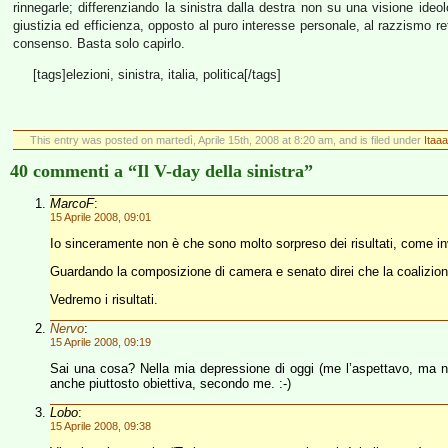
rinnegarle; differenziando la sinistra dalla destra non su una visione ideo
giustizia ed efficienza, opposto al puro interesse personale, al razzismo ret
consenso. Basta solo capirlo.
[tags]elezioni, sinistra, italia, politica[/tags]
This entry was posted on martedì, Aprile 15th, 2008 at 8:20 am, and is filed under
Itaaa
40 commenti a “Il V-day della sinistra”
MarcoF
:
15 Aprile 2008, 09:01
Io sinceramente non è che sono molto sorpreso dei risultati, come in
Guardando la composizione di camera e senato direi che la coalizione d
Vedremo i risultati.
Nervo
:
15 Aprile 2008, 09:19
Sai una cosa? Nella mia depressione di oggi (me l’aspettavo, ma no
anche piuttosto obiettiva, secondo me. :-)
Lobo
:
15 Aprile 2008, 09:38