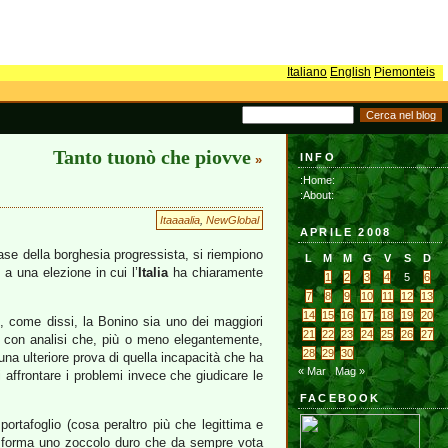
Italiano
English
Piemonteis
Tanto tuonò che piovve
INFO
»
:Home:
:About:
Itaaaalia
,
NewGlobal
APRILE 2008
 case della borghesia progressista, si riempiono
L
M
M
G
V
S
D
o a una elezione in cui l’
Italia
ha chiaramente
1
2
3
4
5
6
7
8
9
10
11
12
13
14
15
16
17
18
19
20
o, come dissi, la Bonino sia uno dei maggiori
21
22
23
24
25
26
27
to con analisi che, più o meno elegantemente,
28
29
30
una ulteriore prova di quella incapacità che ha
« Mar
Mag »
di affrontare i problemi invece che giudicare le
FACEBOOK
ortafoglio (cosa peraltro più che legittima e
ano forma uno zoccolo duro che da sempre vota