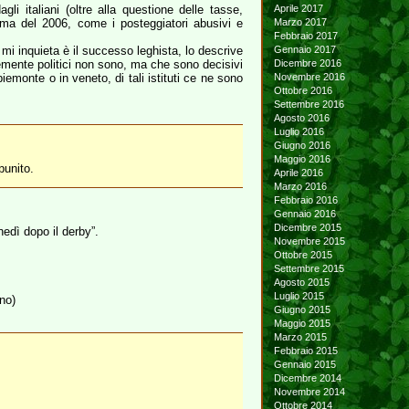
i italiani (oltre alla questione delle tasse,
Aprile 2017
ima del 2006, come i posteggiatori abusivi e
Marzo 2017
Febbraio 2017
mi inquieta è il successo leghista, lo descrive
Gennaio 2017
temente politici non sono, ma che sono decisivi
Dicembre 2016
piemonte o in veneto, di tali istituti ce ne sono
Novembre 2016
Ottobre 2016
Settembre 2016
Agosto 2016
Luglio 2016
Giugno 2016
Maggio 2016
punito.
Aprile 2016
Marzo 2016
Febbraio 2016
Gennaio 2016
Dicembre 2015
nedì dopo il derby”.
Novembre 2015
Ottobre 2015
Settembre 2015
Agosto 2015
Luglio 2015
no)
Giugno 2015
Maggio 2015
Marzo 2015
Febbraio 2015
Gennaio 2015
Dicembre 2014
Novembre 2014
Ottobre 2014