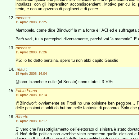
intrallazzi con gli imprenditori accondiscendenti. Motivo per cui io
serio, e non un governo di pagliacci e di
poser
.
raccoss
:
15 Aprile 2008, 15:25
Mantopelo, come dice Blindwolf la mia fonte è l’ACI ed è suffragata dal
Però vedi, tu la percepisci diversamente, perchè vai “a memoria”. E 
raccoss
:
15 Aprile 2008, 15:26
PS: io ho detto benzina, spero tu non abbi capito Gasolio
.mau.
:
15 Aprile 2008, 16:04
@lobo: bianche e nulle (al Senato) sono state il 3.70%.
Fabio Forno
:
15 Aprile 2008, 16:14
@Blindwolf: ovviamente su Prodi ho una opinione ben peggiore… Prod
delle pensioni e soldi da buttare nelle fantasie di pecoraro. Solo che
Alberto
:
15 Aprile 2008, 16:17
E’ vero che l’assottigliamento dell’elettorato di sinistra è stato dov
di Noè della politica non avrebbe vinto nemmeno quelle elezioni e 
decise in Italia dalla capacità delle forze politiche di coalizzarsi e non