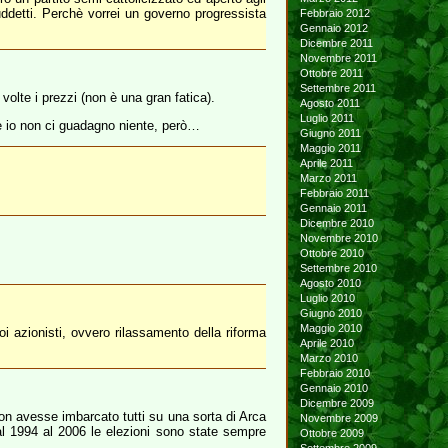
uddetti. Perchè vorrei un governo progressista
Febbraio 2012
Gennaio 2012
Dicembre 2011
Novembre 2011
Ottobre 2011
Settembre 2011
volte i prezzi (non è una gran fatica).
Agosto 2011
Luglio 2011
 e io non ci guadagno niente, però…
Giugno 2011
Maggio 2011
Aprile 2011
Marzo 2011
Febbraio 2011
Gennaio 2011
Dicembre 2010
Novembre 2010
Ottobre 2010
Settembre 2010
Agosto 2010
Luglio 2010
Giugno 2010
Maggio 2010
 azionisti, ovvero rilassamento della riforma
Aprile 2010
Marzo 2010
Febbraio 2010
Gennaio 2010
Dicembre 2009
non avesse imbarcato tutti su una sorta di Arca
Novembre 2009
al 1994 al 2006 le elezioni sono state sempre
Ottobre 2009