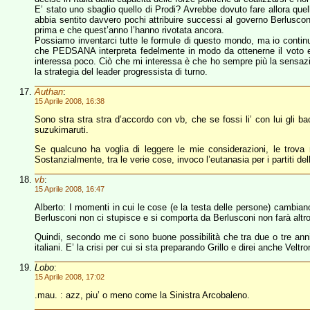
E’ stato uno sbaglio quello di Prodi? Avrebbe dovuto fare allora q
abbia sentito davvero pochi attribuire successi al governo Berlusconi
prima e che quest’anno l’hanno rivotata ancora.
Possiamo inventarci tutte le formule di questo mondo, ma io continu
che PEDSANA interpreta fedelmente in modo da ottenerne il voto e 
interessa poco. Ciò che mi interessa è che ho sempre più la sensazi
la strategia del leader progressista di turno.
Authan
:
15 Aprile 2008, 16:38
Sono stra stra stra d’accordo con vb, che se fossi li’ con lui gli bac
suzukimaruti.
Se qualcuno ha voglia di leggere le mie considerazioni, le trova 
Sostanzialmente, tra le verie cose, invoco l’eutanasia per i partiti de
vb
:
15 Aprile 2008, 16:47
Alberto: I momenti in cui le cose (e la testa delle persone) cambian
Berlusconi non ci stupisce e si comporta da Berlusconi non farà altr
Quindi, secondo me ci sono buone possibilità che tra due o tre anni
italiani. E’ la crisi per cui si sta preparando Grillo e direi anche Ve
Lobo
:
15 Aprile 2008, 17:02
.mau. : azz, piu’ o meno come la Sinistra Arcobaleno.