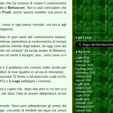
rato che ha smesso di votare il centrosinistra
ini
e
Berlusconi
. Non si può concludere che
no
Prodi
; anche questa sarebbe una prova di
i, come in ogni paese normale, ora tocca agli
ligatoria.
ta di gran parte del centrosinistra italiano.
TWITTER
tinua, permetterà al centrosinistra di tornare
icita volontà degli italiani, da oggi sono dei
llo nel simbolo”
(la lucida analisi di Diliberto),
ARCHIVI
uno ne sente il bisogno; anzi, visto come si è
Luglio 2026
Aprile 2026
Febbraio 2026
al è il problema che vorresti veder risolto per
Gennaio 2026
itori di rose (quattro in un’ora di ristorante)…
Novembre 2025
zzista! Di fronte a tal prosciutto sugli occhi,
Ottobre 2025
Agosto 2025
,4%) e la
Lega
raddoppia i consensi…
Luglio 2025
Giugno 2025
nza e capire che, dopo due anni in cui non si è
Gennaio 2025
no che dava l’aria di essere abbastanza sicuro
Luglio 2024
Aprile 2024
Gennaio 2024
 al mondo. Deve però abbandonare gli arnesi del
Dicembre 2023
nologie, cercando di renderle più eque ma senza
Ottobre 2023