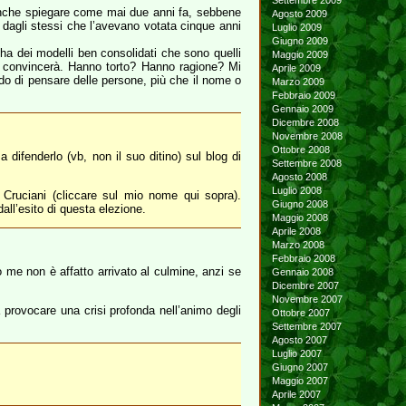
Settembre 2009
 anche spiegare come mai due anni fa, sebbene
Agosto 2009
, dagli stessi che l’avevano votata cinque anni
Luglio 2009
Giugno 2009
a dei modelli ben consolidati che sono quelli
Maggio 2009
i convincerà. Hanno torto? Hanno ragione? Mi
Aprile 2009
o di pensare delle persone, più che il nome o
Marzo 2009
Febbraio 2009
Gennaio 2009
Dicembre 2008
Novembre 2008
Ottobre 2008
a difenderlo (vb, non il suo ditino) sul blog di
Settembre 2008
Agosto 2008
Luglio 2008
 Cruciani (cliccare sul mio nome qui sopra).
Giugno 2008
all’esito di questa elezione.
Maggio 2008
Aprile 2008
Marzo 2008
Febbraio 2008
 me non è affatto arrivato al culmine, anzi se
Gennaio 2008
Dicembre 2007
Novembre 2007
provocare una crisi profonda nell’animo degli
Ottobre 2007
Settembre 2007
Agosto 2007
Luglio 2007
Giugno 2007
Maggio 2007
Aprile 2007