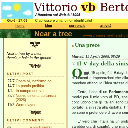
Affacciato sul Web dal 1995
Gio 6 - 17:09
Ciao, essere umano non identificato!
home
blog
personale
attività
Near a tree
ovvero come rovinarsi una 
Una prece
«
Near a tree by a river
Martedì 15 Aprile 2008, 08:20
there's a hole in the ground
Il V-day della sini
O
ggi, 15 aprile, è il
V-day
de
ULTIMI POST
di lamenti e imprecazioni che al
27/7
Opera sì, nazismo no
mandato affanculo l’idea stessa d
14/7
La parola proibita
1/4
In campo con voi
Certo, l’idea di un
Parlament
23/2
Nuovo cinema Luftansia
motivi per il mio voto al
PD
, spe
(2026)
concludono che gli italiani sono tu
11/2
Wormslayer
portato la sinistra alla disfatta: 
persone e pretendere di avere sem
ULTIMI COMMENTI
E’ vero che l’Italia ha un pro
sarebbe ora di capirlo), che manc
gs
La parola proibita