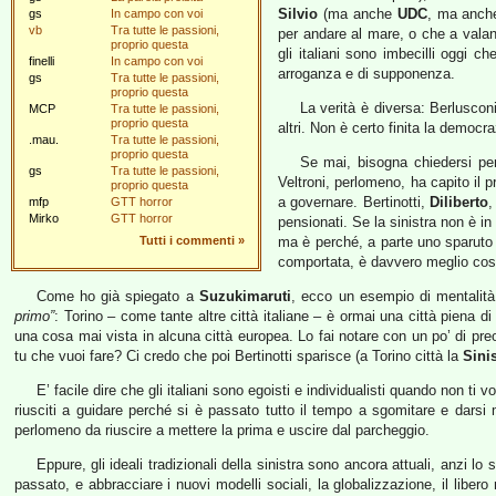
Silvio
(ma anche
UDC
, ma anche
gs
In campo con voi
vb
Tra tutte le passioni,
per andare al mare, o che a vala
proprio questa
gli italiani sono imbecilli oggi
finelli
In campo con voi
arroganza e di supponenza.
gs
Tra tutte le passioni,
proprio questa
La verità è diversa: Berluscon
MCP
Tra tutte le passioni,
proprio questa
altri. Non è certo finita la democr
.mau.
Tra tutte le passioni,
proprio questa
Se mai, bisogna chiedersi per
gs
Tra tutte le passioni,
Veltroni, perlomeno, ha capito il 
proprio questa
a governare. Bertinotti,
Diliberto
mfp
GTT horror
Mirko
GTT horror
pensionati. Se la sinistra non è i
Tutti i commenti
»
ma è perché, a parte uno sparuto m
comportata, è davvero meglio cos
Come ho già spiegato a
Suzukimaruti
, ecco un esempio di mentalit
primo”
: Torino – come tante altre città italiane – è ormai una città piena di
una cosa mai vista in alcuna città europea. Lo fai notare con un po’ di preo
tu che vuoi fare? Ci credo che poi Bertinotti sparisce (a Torino città la
Sini
E’ facile dire che gli italiani sono egoisti e individualisti quando non t
riusciti a guidare perché si è passato tutto il tempo a sgomitare e darsi m
perlomeno da riuscire a mettere la prima e uscire dal parcheggio.
Eppure, gli ideali tradizionali della sinistra sono ancora attuali, anzi l
passato, e abbracciare i nuovi modelli sociali, la globalizzazione, il libero