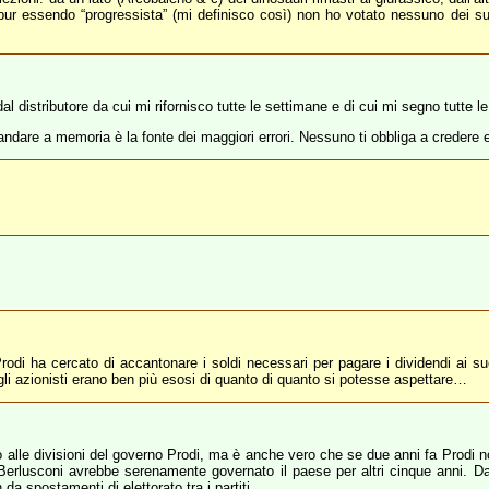
, pur essendo “progressista” (mi definisco così) non ho votato nessuno dei s
 distributore da cui mi rifornisco tutte le settimane e di cui mi segno tutte le 
andare a memoria è la fonte dei maggiori errori. Nessuno ti obbliga a credere
i ha cercato di accantonare i soldi necessari per pagare i dividendi ai suoi
 gli azionisti erano ben più esosi di quanto di quanto si potesse aspettare…
uto alle divisioni del governo Prodi, ma è anche vero che se due anni fa Prodi 
Berlusconi avrebbe serenamente governato il paese per altri cinque anni. D
 da spostamenti di elettorato tra i partiti.