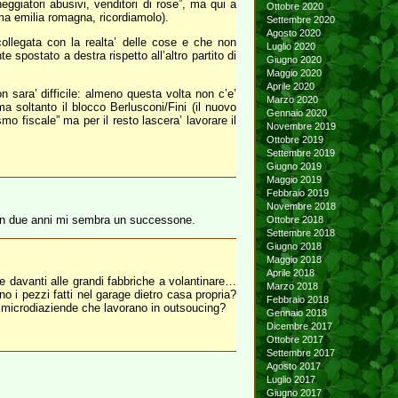
heggiatori abusivi, venditori di rose”, ma qui a
Ottobre 2020
ima emilia romagna, ricordiamolo).
Settembre 2020
Agosto 2020
ollegata con la realta’ delle cose e che non
Luglio 2020
 spostato a destra rispetto all’altro partito di
Giugno 2020
Maggio 2020
Aprile 2020
n sara’ difficile: almeno questa volta non c’e’
Marzo 2020
a soltanto il blocco Berlusconi/Fini (il nuovo
Gennaio 2020
mo fiscale” ma per il resto lascera’ lavorare il
Novembre 2019
Ottobre 2019
Settembre 2019
Giugno 2019
Maggio 2019
Febbraio 2019
Novembre 2018
i in due anni mi sembra un successone.
Ottobre 2018
Settembre 2018
Giugno 2018
Maggio 2018
Aprile 2018
re davanti alle grandi fabbriche a volantinare…
Marzo 2018
 i pezzi fatti nel garage dietro casa propria?
Febbraio 2018
e microdiaziende che lavorano in outsoucing?
Gennaio 2018
Dicembre 2017
Ottobre 2017
Settembre 2017
Agosto 2017
Luglio 2017
Giugno 2017