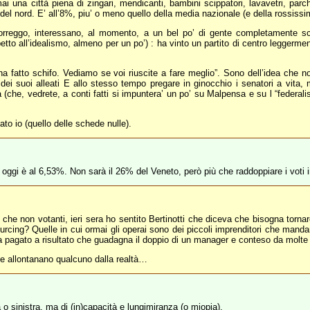
mai una città piena di zingari, mendicanti, bambini scippatori, lavavetri, parc
 del nord. E’ all’8%, piu’ o meno quello della media nazionale (e della rossiss
correggo, interessano, al momento, a un bel po’ di gente completamente sc
to all’idealismo, almeno per un po’) : ha vinto un partito di centro leggermente
 ha fatto schifo. Vediamo se voi riuscite a fare meglio”. Sono dell’idea che no
dei suoi alleati E allo stesso tempo pregare in ginocchio i senatori a vita, m
 (che, vedrete, a conti fatti si impuntera’ un po’ su Malpensa e su l “federalis
ato io (quello delle schede nulle).
%; oggi è al 6,53%. Non sarà il 26% del Veneto, però più che raddoppiare i vot
 che non votanti, ieri sera ho sentito Bertinotti che diceva che bisogna torna
cing? Quelle in cui ormai gli operai sono dei piccoli imprenditori che mandano
sta pagato a risultato che guadagna il doppio di un manager e conteso da molt
orse allontanano qualcuno dalla realtà…
 sinistra, ma di (in)capacità e lungimiranza (o miopia).