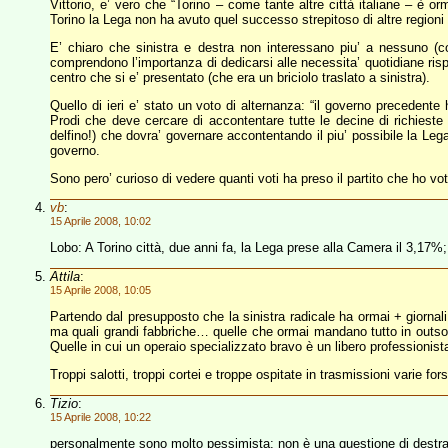
Vittorio, e’ vero che “Torino – come tante altre città italiane – è or
Torino la Lega non ha avuto quel successo strepitoso di altre regioni
E’ chiaro che sinistra e destra non interessano piu’ a nessuno (
comprendono l’importanza di dedicarsi alle necessita’ quotidiane rispet
centro che si e’ presentato (che era un briciolo traslato a sinistra).
Quello di ieri e’ stato un voto di alternanza: “il governo precedente
Prodi che deve cercare di accontentare tutte le decine di richieste 
delfino!) che dovra’ governare accontentando il piu’ possibile la Lega
governo.
Sono pero’ curioso di vedere quanti voti ha preso il partito che ho vot
vb
:
15 Aprile 2008, 10:02
Lobo: A Torino città, due anni fa, la Lega prese alla Camera il 3,17
Attila
:
15 Aprile 2008, 10:05
Partendo dal presupposto che la sinistra radicale ha ormai + giornali
ma quali grandi fabbriche… quelle che ormai mandano tutto in outsour
Quelle in cui un operaio specializzato bravo è un libero professioni
Troppi salotti, troppi cortei e troppe ospitate in trasmissioni varie f
Tizio
:
15 Aprile 2008, 10:22
personalmente sono molto pessimista: non è una questione di destra o