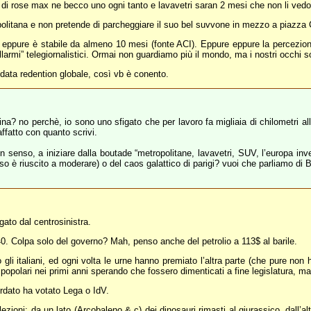
ri di rose max ne becco uno ogni tanto e lavavetri saran 2 mesi che non li vedo
politana e non pretende di parcheggiare il suo bel suvvone in mezzo a piazza 
a, eppure è stabile da almeno 10 mesi (fonte ACI). Eppure eppure la percezio
llarmi” telegiornalistici. Ormai non guardiamo più il mondo, ma i nostri occhi s
data redention globale, così vb è conento.
zina? no perchè, io sono uno sfigato che per lavoro fa migliaia di chilometri a
affatto con quanto scrivi.
uon senso, a iniziare dalla boutade “metropolitane, lavavetri, SUV, l’europa inv
so è riuscito a moderare) o del caos galattico di parigi? vuoi che parliamo di B
ato dal centrosinistra.
40. Colpa solo del governo? Mah, penso anche del petrolio a 113$ al barile.
gli italiani, ed ogni volta le urne hanno premiato l’altra parte (che pure non
popolari nei primi anni sperando che fossero dimenticati a fine legislatura, m
ordato ha votato Lega o IdV.
ezioni: da un lato (Arcobaleno & c) dei dinosauri rimasti al giurassico, dall’alt