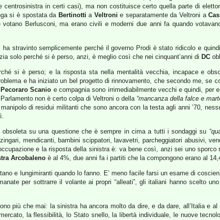
 centrosinistra in certi casi), ma non costituisce certo quella parte di eletto
nga si è spostata da
Bertinotti
a
Veltroni
e separatamente da Veltroni a
Cas
 che votano Berlusconi, ma erano civili e moderni due anni fa quando votava
i ha stravinto semplicemente perché il governo Prodi è stato ridicolo e quind
azia solo perché si è perso, anzi, è meglio così che nei cinquant’anni di
DC
obb
ché si è perso; e la risposta sta nella mentalità vecchia, incapace e obsole
problema e ha iniziato un bel progetto di rinnovamento, che secondo me, se con
,
Pecoraro Scanio
e compagnia sono irrimediabilmente vecchi e quindi, per espl
n Parlamento non è certo colpa di Veltroni o della
“mancanza della falce e marte
anipolo di residui militanti che sono ancora con la testa agli anni ’70, ness
ì.
à obsoleta su una questione che è sempre in cima a tutti i sondaggi su
“qu
 zingari, mendicanti, bambini scippatori, lavavetri, parcheggiatori abusivi, vend
ccupazione e la risposta della sinistra è: va bene così, anzi sei uno sporco ra
stra Arcobaleno
è al 4%, due anni fa i partiti che la compongono erano al 14
i votano e lungimiranti quando lo fanno. E’ meno facile farsi un esame di coscie
anate per sottrarre il volante ai propri “alleati”, gli italiani hanno scelto u
o sono più che mai: la sinistra ha ancora molto da dire, e da dare, all’Italia e
 mercato, la flessibilità, lo Stato snello, la libertà individuale, le nuove tec