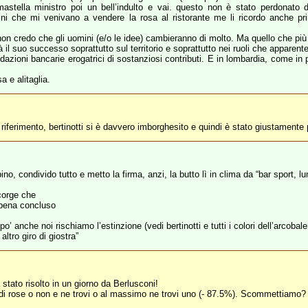
stella ministro poi un bell’indulto e vai. questo non è stato perdonato dagl
ni che mi venivano a vendere la rosa al ristorante me li ricordo anche pr
non credo che gli uomini (e/o le idee) cambieranno di molto. Ma quello che più 
 il suo successo soprattutto sul territorio e soprattutto nei ruoli che apparen
ondazioni bancarie erogatrici di sostanziosi contributi. E in lombardia, come in 
 e alitaglia.
i riferimento, bertinotti si è davvero imborghesito e quindi è stato giustamente 
o, condivido tutto e metto la firma, anzi, la butto lì in clima da “bar sport, lu
ccorge che
ppena concluso
nche noi rischiamo l’estinzione (vedi bertinotti e tutti i colori dell’arcobale
ltro giro di giostra”
à stato risolto in un giorno da Berlusconi!
i di rose o non e ne trovi o al massimo ne trovi uno (- 87.5%). Scommettiamo?