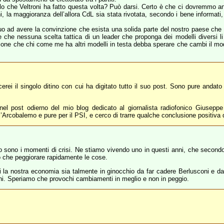
uello che Veltroni ha fatto questa volta? Può darsi. Certo è che ci dovremmo
, la maggioranza dell’allora CdL sia stata rivotata, secondo i bene informati
o ad avere la convinzione che esista una solida parte del nostro paese che h
che nessuna scelta tattica di un leader che proponga dei modelli diversi l
one che chi come me ha altri modelli in testa debba sperare che cambi il mod
erei il singolo ditino con cui ha digitato tutto il suo post. Sono pure andato 
nel post odierno del mio blog dedicato al giornalista radiofonico Giuseppe
ll’Arcobalemo e pure per il PSI, e cerco di trarre qualche conclusione positiva d
o sono i momenti di crisi. Ne stiamo vivendo uno in questi anni, che secondo
o che peggiorare rapidamente le cose.
 la nostra economia sia talmente in ginocchio da far cadere Berlusconi e da 
ltroni. Speriamo che provochi cambiamenti in meglio e non in peggio.