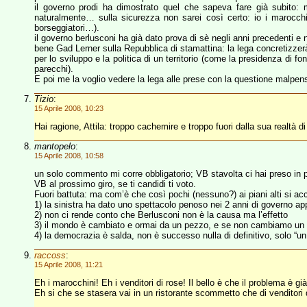
il governo prodi ha dimostrato quel che sapeva fare già subito: ma
naturalmente… sulla sicurezza non sarei così certo: io i marocchi
borseggiatori…).
il governo berlusconi ha già dato prova di sè negli anni precedenti e 
bene Gad Lerner sulla Repubblica di stamattina: la lega concretizzerà
per lo sviluppo e la politica di un territorio (come la presidenza di f
parecchi).
E poi me la voglio vedere la lega alle prese con la questione malpensa
Tizio
:
15 Aprile 2008, 10:23
Hai ragione, Attila: troppo cachemire e troppo fuori dalla sua realtà d
mantopelo
:
15 Aprile 2008, 10:58
un solo commento mi corre obbligatorio; VB stavolta ci hai preso in pin
VB al prossimo giro, se ti candidi ti voto.
Fuori battuta: ma com’è che così pochi (nessuno?) ai piani alti si a
1) la sinistra ha dato uno spettacolo penoso nei 2 anni di governo a
2) non ci rende conto che Berlusconi non è la causa ma l’effetto
3) il mondo è cambiato e ormai da un pezzo, e se non cambiamo un po’ a
4) la democrazia è salda, non è successo nulla di definitivo, solo “un a
raccoss
:
15 Aprile 2008, 11:21
Eh i marocchini! Eh i venditori di rose! Il bello è che il problema è gi
Eh si che se stasera vai in un ristorante scommetto che di venditor