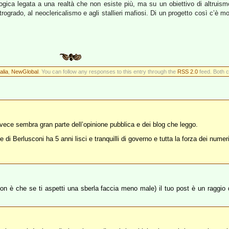
logica legata a una realtà che non esiste più, ma su un obiettivo di altruismo
rogrado, al neoclericalismo e agli stallieri mafiosi. Di un progetto così c’è m
alia
,
NewGlobal
. You can follow any responses to this entry through the
RSS 2.0
feed. Both c
vece sembra gran parte dell’opinione pubblica e dei blog che leggo.
i Berlusconi ha 5 anni lisci e tranquilli di governo e tutta la forza dei numer
n è che se ti aspetti una sberla faccia meno male) il tuo post è un raggio 