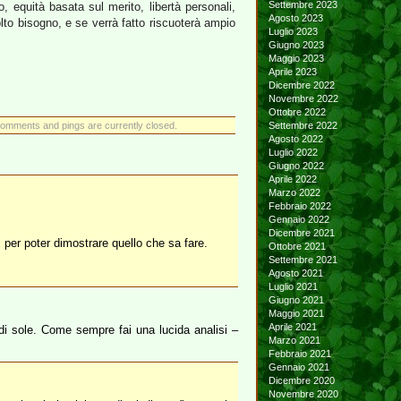
Settembre 2023
, equità basata sul merito, libertà personali,
Agosto 2023
olto bisogno, e se verrà fatto riscuoterà ampio
Luglio 2023
Giugno 2023
Maggio 2023
Aprile 2023
Dicembre 2022
Novembre 2022
Ottobre 2022
omments and pings are currently closed.
Settembre 2022
Agosto 2022
Luglio 2022
Giugno 2022
Aprile 2022
Marzo 2022
Febbraio 2022
Gennaio 2022
Dicembre 2021
i per poter dimostrare quello che sa fare.
Ottobre 2021
Settembre 2021
Agosto 2021
Luglio 2021
Giugno 2021
Maggio 2021
Aprile 2021
di sole. Come sempre fai una lucida analisi –
Marzo 2021
Febbraio 2021
Gennaio 2021
Dicembre 2020
Novembre 2020