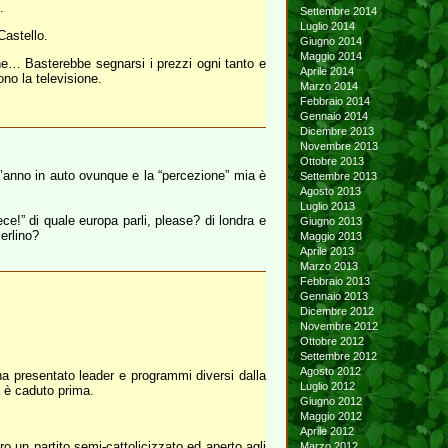
.
Settembre 2014
Luglio 2014
Castello.
Giugno 2014
Maggio 2014
ne… Basterebbe segnarsi i prezzi ogni tanto e
Aprile 2014
ono la televisione.
Marzo 2014
Febbraio 2014
Gennaio 2014
Dicembre 2013
Novembre 2013
Ottobre 2013
ll’anno in auto ovunque e la “percezione” mia è
Settembre 2013
Agosto 2013
Luglio 2013
ece!” di quale europa parli, please? di londra e
Giugno 2013
erlino?
Maggio 2013
Aprile 2013
Marzo 2013
Febbraio 2013
Gennaio 2013
Dicembre 2012
Novembre 2012
Ottobre 2012
Settembre 2012
Agosto 2012
 ha presentato leader e programmi diversi dalla
Luglio 2012
a è caduto prima.
Giugno 2012
Maggio 2012
Aprile 2012
ro un partito semi-cattolicizzato ed aperto agli
Marzo 2012