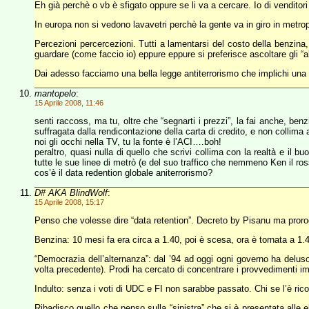
Eh già perchè o vb è sfigato oppure se li va a cercare. Io di vendito
In europa non si vedono lavavetri perchè la gente va in giro in metro
Percezioni percercezioni. Tutti a lamentarsi del costo della benzin
guardare (come faccio io) eppure eppure si preferisce ascoltare gli “a
Dai adesso facciamo una bella legge antiterrorismo che implichi una 
mantopelo
:
15 Aprile 2008, 11:46
senti raccoss, ma tu, oltre che “segnarti i prezzi”, la fai anche, ben
suffragata dalla rendicontazione della carta di credito, e non collima 
noi gli occhi nella TV, tu la fonte è l’ACI….boh!
peraltro, quasi nulla di quello che scrivi collima con la realtà e il b
tutte le sue linee di metrò (e del suo traffico che nemmeno Ken il ros
cos’è il data redention globale aniterrorismo?
D# AKA BlindWolf
:
15 Aprile 2008, 15:17
Penso che volesse dire “data retention”. Decreto by Pisanu ma prorog
Benzina: 10 mesi fa era circa a 1.40, poi è scesa, ora è tornata a 1.
“Democrazia dell’alternanza”: dal ’94 ad oggi ogni governo ha deluso 
volta precedente). Prodi ha cercato di concentrare i provvedimenti im
Indulto: senza i voti di UDC e FI non sarabbe passato. Chi se l’è ric
Ribadisco quello che penso sulla “sinistra” che si è presentata alle el