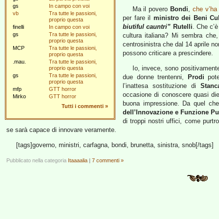
gs
In campo con voi
Ma il povero
Bondi
,
che v’ha 
vb
Tra tutte le passioni,
per fare il
ministro dei Beni Cul
proprio questa
biutiful cauntri”
Rutelli
. Che c’è
finelli
In campo con voi
gs
Tra tutte le passioni,
cultura italiana? Mi sembra che, 
proprio questa
centrosinistra che dal 14 aprile n
MCP
Tra tutte le passioni,
possono criticare a prescindere.
proprio questa
.mau.
Tra tutte le passioni,
Io, invece, sono positivamente
proprio questa
gs
Tra tutte le passioni,
due donne trentenni,
Prodi
pote
proprio questa
l’inattesa sostituzione di
Stanc
mfp
GTT horror
occasione di conoscere quasi die
Mirko
GTT horror
buona impressione. Da quel che 
Tutti i commenti
»
dell’Innovazione e Funzione Pu
di troppi nostri uffici, come pur
se sarà capace di innovare veramente.
[tags]governo, ministri, carfagna, bondi, brunetta, sinistra, snob[/tags]
Pubblicato nella categoria
Itaaaalia
|
7 commenti »