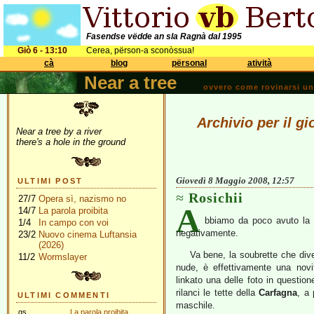
Fasendse vëdde an sla Ragnà dal 1995
Giò 6 - 13:10
Cerea, përson-a sconòssua!
cà
blog
përsonal
atività
Near a tree
ovvero come rovinarsi una 
Archivio per il g
Near a tree by a river
there's a hole in the ground
Giovedì 8 Maggio 2008, 12:57
ULTIMI POST
Rosichii
27/7
Opera sì, nazismo no
A
14/7
La parola proibita
bbiamo da poco avuto la li
1/4
In campo con voi
negativamente.
23/2
Nuovo cinema Luftansia
(2026)
Va bene, la soubrette che diven
11/2
Wormslayer
nude, è effettivamente una novit
linkato una delle foto in question
rilanci le tette della
Carfagna
, a 
ULTIMI COMMENTI
maschile.
gs
La parola proibita