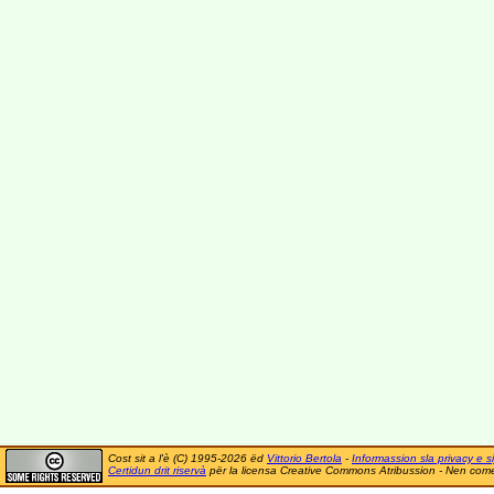
Cost sit a l'è (C) 1995-2026 ëd
Vittorio Bertola
-
Informassion sla privacy e si
Certidun drit riservà
për la licensa Creative Commons Atribussion - Nen comer