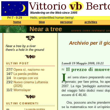
Wandering on the Web since 1995
Fri 7 - 0:29
Hello, unidentified human being!
home
blog
personal
activities
Near a tree
ovvero come rovinarsi una 
Archivio per il g
Near a tree by a river
there's a hole in the ground
Lunedì 19 Maggio 2008, 10:21
ULTIMI POST
Il prezzo di muove
27/7
Opera sì, nazismo no
I
14/7
La parola proibita
eri sera stavo preparando una
1/4
In campo con voi
a gennaio; per fare prima, ho aper
23/2
Nuovo cinema Luftansia
(2026)
2007. La riga
“pedaggio autostrad
11/2
Wormslayer
del viaggio fatto dodici mesi dopo
essere di € 46,40.
Ora, possono anche prendermi 
ULTIMI COMMENTI
se la matematica non è un’opinio
gs
La parola proibita