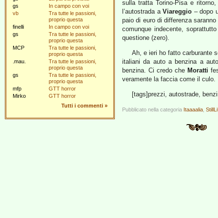
sulla tratta Torino-Pisa e ritor
gs
In campo con voi
l’autostrada a
Viareggio
– dopo 
vb
Tra tutte le passioni,
proprio questa
paio di euro di differenza sarann
finelli
In campo con voi
comunque indecente, soprattutto a 
gs
Tra tutte le passioni,
questione (zero).
proprio questa
MCP
Tra tutte le passioni,
Ah, e ieri ho fatto carburante 
proprio questa
italiani da auto a benzina a auto
.mau.
Tra tutte le passioni,
proprio questa
benzina. Ci credo che
Moratti
fes
gs
Tra tutte le passioni,
veramente la faccia come il culo.
proprio questa
mfp
GTT horror
[tags]prezzi, autostrade, benzi
Mirko
GTT horror
Tutti i commenti
»
Pubblicato nella categoria
Itaaaalia
,
StillL