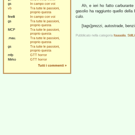
gs
In campo con voi
Ah, e ieri ho fatto carburante
vb
Tra tutte le passioni,
gasolio ha raggiunto quello della
proprio questa
culo.
finelli
In campo con voi
gs
Tra tutte le passioni,
proprio questa
[tags]prezzi, autostrade, benzi
MCP
Tra tutte le passioni,
proprio questa
Pubblicato nella categoria
Itaaaalia
,
StillL
.mau.
Tra tutte le passioni,
proprio questa
gs
Tra tutte le passioni,
proprio questa
mfp
GTT horror
Mirko
GTT horror
Tutti i commenti
»