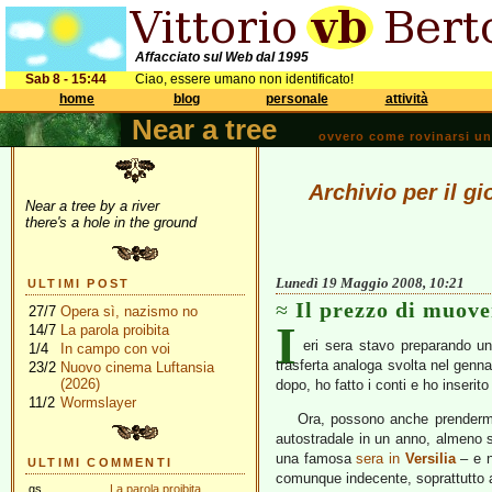
Affacciato sul Web dal 1995
Sab 8 - 15:44
Ciao, essere umano non identificato!
home
blog
personale
attività
Near a tree
ovvero come rovinarsi una 
Archivio per il g
Near a tree by a river
there's a hole in the ground
Lunedì 19 Maggio 2008, 10:21
ULTIMI POST
Il prezzo di muove
27/7
Opera sì, nazismo no
I
14/7
La parola proibita
eri sera stavo preparando un
1/4
In campo con voi
trasferta analoga svolta nel genn
23/2
Nuovo cinema Luftansia
(2026)
dopo, ho fatto i conti e ho inserito
11/2
Wormslayer
Ora, possono anche prendermi
autostradale in un anno, almeno s
una famosa
sera in
Versilia
– e n
ULTIMI COMMENTI
comunque indecente, soprattutto a f
gs
La parola proibita