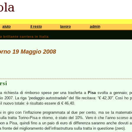
aiuto
il resto
lavoro
admin
brillante carriera in Italia
iorno 19 Maggio 2008
rsi
a richiesta di rimborso spese per una trasferta a
Pisa
svolta a gennaio; per
aio 2007. La riga
“pedaggio autostradale”
del file recitava:
“€ 42,30”
. Così ho p
 il nuovo totale: è risultato essere di € 46,40.
 in giro con l’inflazione programmata al due per cento, ma se la matemati
ulla tratta Torino-Pisa e ritorno, è stato del 10%. Vero è che l’anno scorso 
on a Pisa, quindi fino a un paio di euro di differenza saranno anche dovuti
ronte del miglioramento dell’infrastruttura sulla tratta in questione (zero).