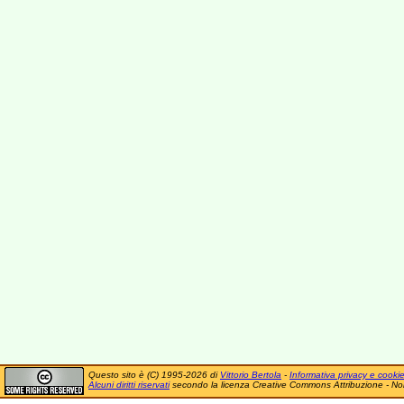
Questo sito è (C) 1995-2026 di
Vittorio Bertola
-
Informativa privacy e cooki
Alcuni diritti riservati
secondo la licenza Creative Commons Attribuzione - No