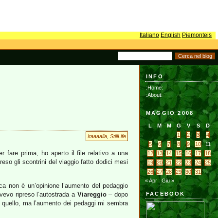
Italiano
English
Piemonteis
INFO
:Home:
:About:
MAGGIO 2008
L
M
M
G
V
S
D
1
2
3
4
Itaaaalia
,
StillLife
5
6
7
8
9
10
11
 fare prima, ho aperto il file relativo a una
12
13
14
15
16
17
18
reso gli scontrini del viaggio fatto dodici mesi
19
20
21
22
23
24
25
26
27
28
29
30
31
« Apr
Giu »
ca non è un’opinione l’aumento del pedaggio
avevo ripreso l’autostrada a
Viareggio
– dopo
FACEBOOK
 a quello, ma l’aumento dei pedaggi mi sembra