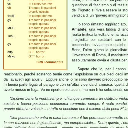
gs
In campo con voi
questione di fascismo o di razzis
vb
Tra tutte le passioni,
del Pigneto si rivela essere la sto
proprio questa
vendica di un “povero immigrato” c
finelli
In campo con voi
gs
Tra tutte le passioni,
proprio questa
Io sono rimasto agghiacciato, 
MCP
Tra tutte le passioni,
Amabile
, una vera bibbia di sno
proprio questa
realtà (mitica la volta che ha rac
.mau.
Tra tutte le passioni,
i bigliettai per sostituirli con 
proprio questa
gs
Tra tutte le passioni,
beccandosi ovviamente qualche 
proprio questa
Bene, l’altro giorno la giornalist
mfp
GTT horror
l’investitore di Roma, il magistra
Mirko
GTT horror
assolutamente ovvia e giusta per
Tutti i commenti
»
Sapete che io, per i canoni 
reazionario, perché sostengo teorie come l’espulsione su due piedi degli imm
dai lavavetri agli abusivi. Eppure anche io mi sono davvero preoccupato nel l
in buona parte legati al paragone con un’altra vicenda di cronaca, quella d
averlo messo in fuga. Ve ne riporto solo alcuni, ma non li ho selezionati; s
“Diciamo bene la verità,sempre, chiunque commetta un delitto,o viola
sociale o buona posizione economica commette sempre il reato perchè in
proprie effettive volontà….e tutto si conclude con il minimo della pena.E’ la 
“Una persona che entra in casa tua senza il tuo permesso commette n
la sua reazione non è giustificabile, ma comprensibile… Detto questo, l’om
sotto l’effetto degli stupefacenti – prende un auto, nonostante sia stato i