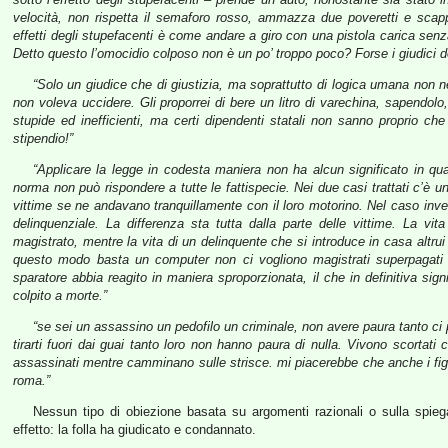
velocità, non rispetta il semaforo rosso, ammazza due poveretti e scap
effetti degli stupefacenti è come andare a giro con una pistola carica senz
Detto questo l’omocidio colposo non è un po’ troppo poco? Forse i giudici d
“Solo un giudice che di giustizia, ma soprattutto di logica umana non n
non voleva uccidere. Gli proporrei di bere un litro di varechina, sapendolo,
stupide ed inefficienti, ma certi dipendenti statali non sanno proprio ch
stipendio!”
“Applicare la legge in codesta maniera non ha alcun significato in qua
norma non può rispondere a tutte le fattispecie. Nei due casi trattati c’è u
vittime se ne andavano tranquillamente con il loro motorino. Nel caso inve
delinquenziale. La differenza sta tutta dalla parte delle vittime. La vi
magistrato, mentre la vita di un delinquente che si introduce in casa altru
questo modo basta un computer non ci vogliono magistrati superpagati e
sparatore abbia reagito in maniera sproporzionata, il che in definitiva sig
colpito a morte.”
“se sei un assassino un pedofilo un criminale, non avere paura tanto ci p
tirarti fuori dai guai tanto loro non hanno paura di nulla. Vivono scortat
assassinati mentre camminano sulle strisce. mi piacerebbe che anche i figli
roma.”
Nessun tipo di obiezione basata su argomenti razionali o sulla spieg
effetto: la folla ha giudicato e condannato.