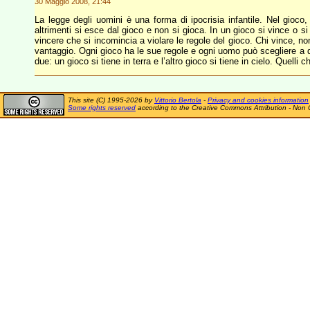
30 Maggio 2008, 21:44
La legge degli uomini è una forma di ipocrisia infantile. Nel gioco,
altrimenti si esce dal gioco e non si gioca. In un gioco si vince o s
vincere che si incomincia a violare le regole del gioco. Chi vince, no
vantaggio. Ogni gioco ha le sue regole e ogni uomo può scegliere a qu
due: un gioco si tiene in terra e l’altro gioco si tiene in cielo. Quell
This site (C) 1995-2026 by
Vittorio Bertola
-
Privacy and cookies information
Some rights reserved
according to the Creative Commons Attribution - Non 