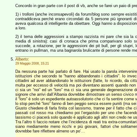
Concordo in gran parte con il post di vb, anche se farei un paio di pre
1) i trolloni (anche inconsapevoli) da forum/blog sono sempre esistit
contraddiceva perchè erano circondati da 5 persone più ignoranti di l
aveva qualcosa di intelligente da obiettare. Oggi hanno a disposizio
a loro.
2) il tema delle aggressioni a stampo razzista mi pare che sia la c
media di sinistra): casi di cronaca che prima comparivano solo s
succede, a rotazione, per le aggressioni dei pit bull, per gli stupri, l
entrano in pullman, ma una bagnarola brulicante di persone rende meg
Alberto
:
29 Maggio 2008, 15:21
Da nessuna parte hai parlato di fare. Hai usato la parola intervenir
istituzioni che secondo te “hanno abbandonato i cittadini”. Io inve
cittadini ad aver abbandonato le istituzioni (fatte, lo ricordo, da c
multa per eccesso di velocità ma poi diventano assenti quando non ar
ci sia un “noi” ed un “loro” ma ci sia una generale degenerazione d
signore che arrivi dall’Albania dovrebbe dimostrare un senso civico m
il “loro” è solo un espediente autoassolutorio che ci fa sentire come 
lo stop perché “loro” fanno di ben peggio senza essere puniti (ma se
Giusto chiedere di farla finita col lassismo, tranne per il fatto ch
passati col rosso ma chiediamo poi l’ergastolo per uno che facendo
lassismo ci piacerà solo quando è applicato agli altri non credo ne u
Tra l’altro ti faccio notare che l’incidenza di reati tra extra-comunitar
siano mediamente meno ricchi e più giovani, fattori che solitamente
dovrebbe fare riflettere almeno un po’…