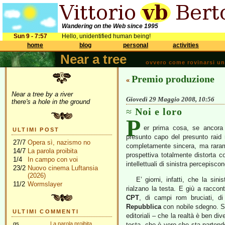
Wandering on the Web since 1995
Sun 9 - 7:57
Hello, unidentified human being!
home
blog
personal
activities
Near a tree
ovvero come rovinarsi una 
Premio produzione
«
Near a tree by a river
Giovedì 29 Maggio 2008, 10:56
there's a hole in the ground
Noi e loro
P
er prima cosa, se ancora 
ULTIMI POST
presunto capo del presunto raid 
27/7
Opera sì, nazismo no
completamente sincera, ma rarame
14/7
La parola proibita
prospettiva totalmente distorta con
1/4
In campo con voi
intellettuali di sinistra percepisco
23/2
Nuovo cinema Luftansia
(2026)
E’ giorni, infatti, che la sin
11/2
Wormslayer
rialzano la testa. E giù a raccont
CPT
, di campi rom bruciati, d
Repubblica
con nobile sdegno. Sa
ULTIMI COMMENTI
editoriali – che la realtà è ben di
gs
La parola proibita
testa, che è vero che sta partend