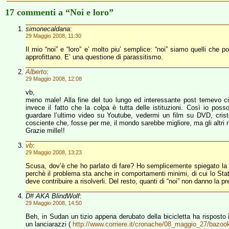
17 commenti a “Noi e loro”
simonecaldana
:
29 Maggio 2008, 11:30
Il mio “noi” e “loro” e’ molto piu’ semplice: “noi” siamo quelli che p
approfittano. E’ una questione di parassitismo.
Alberto
:
29 Maggio 2008, 12:08
vb,
meno male! Alla fine del tuo lungo ed interessante post temevo ci
invece il fatto che la colpa è tutta delle istituzioni. Così io pos
guardare l’ultimo video su Youtube, vedermi un film su DVD, cristo
cosciente che, fosse per me, il mondo sarebbe migliore, ma gli altri
Grazie mille!!
vb
:
29 Maggio 2008, 13:23
Scusa, dov’è che ho parlato di fare? Ho semplicemente spiegato la 
perchè il problema sta anche in comportamenti minimi, di cui lo Sta
deve contribuire a risolverli. Del resto, quanti di “noi” non danno la 
D# AKA BlindWolf
:
29 Maggio 2008, 14:50
Beh, in Sudan un tizio appena derubato della bicicletta ha risposto
un lanciarazzi (
http://www.corriere.it/cronache/08_maggio_27/baz