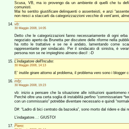
Scusa, VB, ma io provengo da un ambiente di quelli che tu defini
comunisti.
Mai ho sentito giustificare delinquenti o assenteisti, e anzi “assen
non riesci a staccarti da categorizzazzioni vecchie di vent’anni, alm
vb
:
30 Maggio 2008, 14:05
Detto che le categorizzazioni fanno necessariamente di ogni erba un
negoziato aperto da Brunetta per discutere delle riforme nella pubbl
ha rotto le trattative e se ne è andato, lamentando come scan
rappresentante per sindacato. Per il sindacato di sinistra, è vera
persona non se ne impieghino almeno dieci! :-D
L'indagatore dell'Incubo
:
30 Maggio 2008, 14:13
E’ inutile girare attorno al problema, il problema vero sono i blogger 
mfp
:
30 Maggio 2008, 19:23
vb: inizio a pensare che la situazione alle istituzioni quantomeno 
Perchè oltre una certa soglia di instabilità perfino “commissariare 
con un commissario” potrebbe diventare necessario e quindi “normal
D#: “Ladro di bici centrato da bazooka”, sono morto dal ridere e dai r
L’indagatore…: GIUSTO!
Piero
: