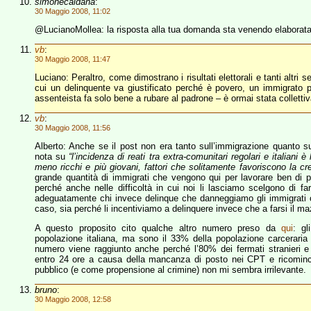
simonecaldana
:
30 Maggio 2008, 11:02
@LucianoMollea: la risposta alla tua domanda sta venendo elaborata 
vb
:
30 Maggio 2008, 11:47
Luciano: Peraltro, come dimostrano i risultati elettorali e tanti altri 
cui un delinquente va giustificato perché è povero, un immigrato 
assenteista fa solo bene a rubare al padrone – è ormai stata collettiv
vb
:
30 Maggio 2008, 11:56
Alberto: Anche se il post non era tanto sull’immigrazione quanto sul 
nota su
“l’incidenza di reati tra extra-comunitari regolari e italian
meno ricchi e più giovani, fattori che solitamente favoriscono la cres
grande quantità di immigrati che vengono qui per lavorare ben di pi
perché anche nelle difficoltà in cui noi li lasciamo scelgono di 
adeguatamente chi invece delinque che danneggiamo gli immigrati o
caso, sia perché li incentiviamo a delinquere invece che a farsi il m
A questo proposito cito qualche altro numero preso da
qui
: gl
popolazione italiana, ma sono il 33% della popolazione carceraria
numero viene raggiunto anche perché l’80% dei fermati stranieri e pr
entro 24 ore a causa della mancanza di posto nei CPT e ricomin
pubblico (e come propensione al crimine) non mi sembra irrilevante.
bruno
:
30 Maggio 2008, 12:58