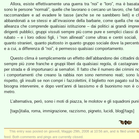
Allora, esiste effettivamente una guerra tra “noi” e “loro”, ma è basata 
sono le persone “normali”, quelle che lavorano o cercano un lavoro, che fati
raccomandare e ad evadere le tasse (anche se ne sarebbero lieti) e che
abbandonati a se stessi e all’invasione della barbarie, come quella che racco
alleanza che comprende qualsiasi istituzione – dai politici ai grandi imprend
dirigenti pubblici, gruppi vissuti sempre più come pure e semplici classi di p
rubato – e i loro odiosi figli, i “non allineati” come ultras e centri sociali
quanto stranieri, quanto piuttosto in quanto gruppo sociale dove la percent
e a cui, a differenza di “noi”, è permesso qualsiasi comportamento.
Questo clima è semplicemente un effetto dell’abbandono dei cittadini da p
sempre più zone franche e gruppi liberi da qualsiasi regola, di castagnare 
per strada e di importunarci ai semafori. Il fatto che il numero dei crimini
i comportamenti che creano la rabbia non sono nemmeno reati; sono la
rispetto, gli insulti se non compri i fazzolettini, il biglietto non pagato s
bisogna intervenire, e dopo vent’anni di lassismo e di buonismo non è co
metro.
L’alternativa, però, sono i moti di piazza, le molotov e gli squadroni punit
[tags]italia, roma, immigrazione, razzismo, pigneto, lucidi, blog[/tags]
This entry was posted on giovedì, Maggio 29th, 2008 at 10:56 am, and is filed under
I
feed. Both comments and pings are currently closed.