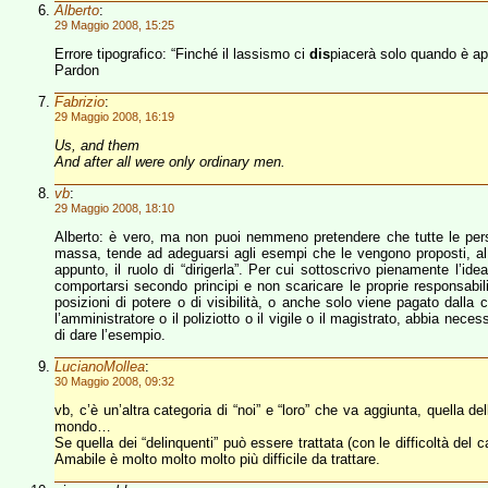
Alberto
:
29 Maggio 2008, 15:25
Errore tipografico: “Finché il lassismo ci
dis
piacerà solo quando è app
Pardon
Fabrizio
:
29 Maggio 2008, 16:19
Us, and them
And after all were only ordinary men.
vb
:
29 Maggio 2008, 18:10
Alberto: è vero, ma non puoi nemmeno pretendere che tutte le per
massa, tende ad adeguarsi agli esempi che le vengono proposti, al
appunto, il ruolo di “dirigerla”. Per cui sottoscrivo pienamente l’id
comportarsi secondo principi e non scaricare le proprie responsabili
posizioni di potere o di visibilità, o anche solo viene pagato dalla 
l’amministratore o il poliziotto o il vigile o il magistrato, abbia n
di dare l’esempio.
LucianoMollea
:
30 Maggio 2008, 09:32
vb, c’è un’altra categoria di “noi” e “loro” che va aggiunta, quella de
mondo…
Se quella dei “delinquenti” può essere trattata (con le difficoltà del 
Amabile è molto molto molto più difficile da trattare.