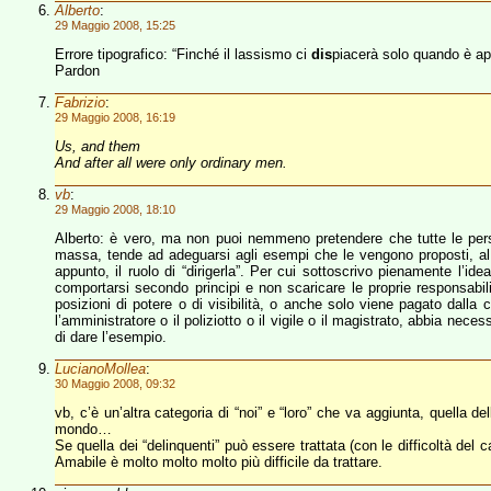
Alberto
:
29 Maggio 2008, 15:25
Errore tipografico: “Finché il lassismo ci
dis
piacerà solo quando è app
Pardon
Fabrizio
:
29 Maggio 2008, 16:19
Us, and them
And after all were only ordinary men.
vb
:
29 Maggio 2008, 18:10
Alberto: è vero, ma non puoi nemmeno pretendere che tutte le per
massa, tende ad adeguarsi agli esempi che le vengono proposti, al
appunto, il ruolo di “dirigerla”. Per cui sottoscrivo pienamente l’id
comportarsi secondo principi e non scaricare le proprie responsabili
posizioni di potere o di visibilità, o anche solo viene pagato dalla 
l’amministratore o il poliziotto o il vigile o il magistrato, abbia n
di dare l’esempio.
LucianoMollea
:
30 Maggio 2008, 09:32
vb, c’è un’altra categoria di “noi” e “loro” che va aggiunta, quella de
mondo…
Se quella dei “delinquenti” può essere trattata (con le difficoltà del 
Amabile è molto molto molto più difficile da trattare.