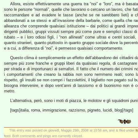
Allora, esiste effettivamente una guerra tra “noi” e “loro”, ma è basata 
sono le persone “normali”, quelle che lavorano o cercano un lavoro, che fati
raccomandare e ad evadere le tasse (anche se ne sarebbero lieti) e che
abbandonati a se stessi e all’invasione della barbarie, come quella che racco
alleanza che comprende qualsiasi istituzione – dai politici ai grandi imprend
dirigenti pubblici, gruppi vissuti sempre più come pure e semplici classi di p
rubato – e i loro odiosi figli, i “non allineati” come ultras e centri sociali
quanto stranieri, quanto piuttosto in quanto gruppo sociale dove la percent
e a cui, a differenza di “noi”, è permesso qualsiasi comportamento.
Questo clima è semplicemente un effetto dell’abbandono dei cittadini da p
sempre più zone franche e gruppi liberi da qualsiasi regola, di castagnare 
per strada e di importunarci ai semafori. Il fatto che il numero dei crimini
i comportamenti che creano la rabbia non sono nemmeno reati; sono la
rispetto, gli insulti se non compri i fazzolettini, il biglietto non pagato s
bisogna intervenire, e dopo vent’anni di lassismo e di buonismo non è co
metro.
L’alternativa, però, sono i moti di piazza, le molotov e gli squadroni punit
[tags]italia, roma, immigrazione, razzismo, pigneto, lucidi, blog[/tags]
This entry was posted on giovedì, Maggio 29th, 2008 at 10:56 am, and is filed under
I
feed. Both comments and pings are currently closed.