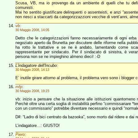
Scusa, VB, ma io provengo da un ambiente di quelli che tu defini
comunisti.
Mai ho sentito giustificare delinquenti o assenteisti, e anzi “assen
non riesci a staccarti da categorizzazzioni vecchie di vent’anni, alm
vb
:
30 Maggio 2008, 14:05
Detto che le categorizzazioni fanno necessariamente di ogni erba un
negoziato aperto da Brunetta per discutere delle riforme nella pubbl
ha rotto le trattative e se ne è andato, lamentando come scan
rappresentante per sindacato. Per il sindacato di sinistra, è vera
persona non se ne impieghino almeno dieci! :-D
L'indagatore dell'Incubo
:
30 Maggio 2008, 14:13
E’ inutile girare attorno al problema, il problema vero sono i blogger 
mfp
:
30 Maggio 2008, 19:23
vb: inizio a pensare che la situazione alle istituzioni quantomeno 
Perchè oltre una certa soglia di instabilità perfino “commissariare 
con un commissario” potrebbe diventare necessario e quindi “normal
D#: “Ladro di bici centrato da bazooka”, sono morto dal ridere e dai r
L’indagatore…: GIUSTO!
Piero
: