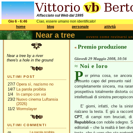
Affacciato sul Web dal 1995
Gio 6 - 6:46
Ciao, essere umano non identificato!
home
blog
personale
attività
Near a tree
ovvero come rovinarsi una 
Premio produzione
«
Near a tree by a river
Giovedì 29 Maggio 2008, 10:56
there's a hole in the ground
Noi e loro
P
er prima cosa, se ancora 
ULTIMI POST
presunto capo del presunto raid 
27/7
Opera sì, nazismo no
completamente sincera, ma rarame
14/7
La parola proibita
prospettiva totalmente distorta con
1/4
In campo con voi
intellettuali di sinistra percepisco
23/2
Nuovo cinema Luftansia
(2026)
E’ giorni, infatti, che la sin
11/2
Wormslayer
rialzano la testa. E giù a raccont
CPT
, di campi rom bruciati, d
Repubblica
con nobile sdegno. Sa
ULTIMI COMMENTI
editoriali – che la realtà è ben di
gs
La parola proibita
testa, che è vero che sta partend