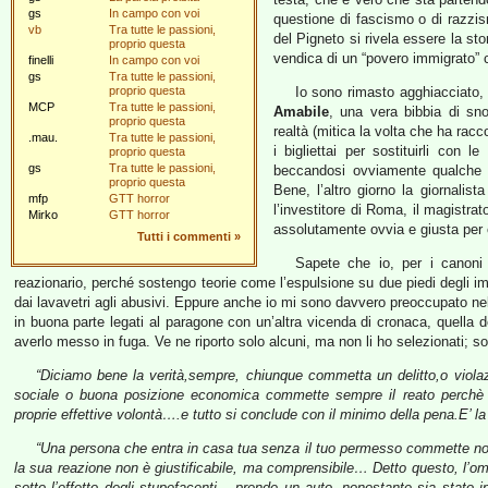
gs
In campo con voi
questione di fascismo o di razzis
vb
Tra tutte le passioni,
del Pigneto si rivela essere la sto
proprio questa
vendica di un “povero immigrato” c
finelli
In campo con voi
gs
Tra tutte le passioni,
proprio questa
Io sono rimasto agghiacciato, 
MCP
Tra tutte le passioni,
Amabile
, una vera bibbia di sno
proprio questa
realtà (mitica la volta che ha rac
.mau.
Tra tutte le passioni,
i bigliettai per sostituirli con 
proprio questa
gs
Tra tutte le passioni,
beccandosi ovviamente qualche 
proprio questa
Bene, l’altro giorno la giornalist
mfp
GTT horror
l’investitore di Roma, il magistra
Mirko
GTT horror
assolutamente ovvia e giusta per
Tutti i commenti
»
Sapete che io, per i canoni 
reazionario, perché sostengo teorie come l’espulsione su due piedi degli imm
dai lavavetri agli abusivi. Eppure anche io mi sono davvero preoccupato nel l
in buona parte legati al paragone con un’altra vicenda di cronaca, quella d
averlo messo in fuga. Ve ne riporto solo alcuni, ma non li ho selezionati; s
“Diciamo bene la verità,sempre, chiunque commetta un delitto,o viola
sociale o buona posizione economica commette sempre il reato perchè in
proprie effettive volontà….e tutto si conclude con il minimo della pena.E’ la 
“Una persona che entra in casa tua senza il tuo permesso commette n
la sua reazione non è giustificabile, ma comprensibile… Detto questo, l’om
sotto l’effetto degli stupefacenti – prende un auto, nonostante sia stato i