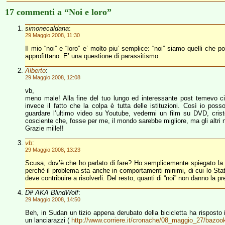
17 commenti a “Noi e loro”
simonecaldana
:
29 Maggio 2008, 11:30
Il mio “noi” e “loro” e’ molto piu’ semplice: “noi” siamo quelli che p
approfittano. E’ una questione di parassitismo.
Alberto
:
29 Maggio 2008, 12:08
vb,
meno male! Alla fine del tuo lungo ed interessante post temevo ci
invece il fatto che la colpa è tutta delle istituzioni. Così io pos
guardare l’ultimo video su Youtube, vedermi un film su DVD, cristo
cosciente che, fosse per me, il mondo sarebbe migliore, ma gli altri
Grazie mille!!
vb
:
29 Maggio 2008, 13:23
Scusa, dov’è che ho parlato di fare? Ho semplicemente spiegato la 
perchè il problema sta anche in comportamenti minimi, di cui lo Sta
deve contribuire a risolverli. Del resto, quanti di “noi” non danno la 
D# AKA BlindWolf
:
29 Maggio 2008, 14:50
Beh, in Sudan un tizio appena derubato della bicicletta ha risposto
un lanciarazzi (
http://www.corriere.it/cronache/08_maggio_27/baz