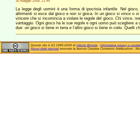
30 Maggio 2008, 21:44
La legge degli uomini è una forma di ipocrisia infantile. Nel gioco,
altrimenti si esce dal gioco e non si gioca. In un gioco si vince o s
vincere che si incomincia a violare le regole del gioco. Chi vince, no
vantaggio. Ogni gioco ha le sue regole e ogni uomo può scegliere a qu
due: un gioco si tiene in terra e l’altro gioco si tiene in cielo. Quell
Questo sito è (C) 1995-2026 di
Vittorio Bertola
-
Informativa privacy e cooki
Alcuni diritti riservati
secondo la licenza Creative Commons Attribuzione - No