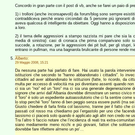
Concordo in gran parte con il post di vb, anche se farei un paio di pre
1) i trolloni (anche inconsapevoli) da forum/blog sono sempre esistit
contraddiceva perchè erano circondati da 5 persone più ignoranti di l
aveva qualcosa di intelligente da obiettare. Oggi hanno a disposizio
a loro.
2) il tema delle aggressioni a stampo razzista mi pare che sia la c
media di sinistra): casi di cronaca che prima comparivano solo s
succede, a rotazione, per le aggressioni dei pit bull, per gli stupri, l
entrano in pullman, ma una bagnarola brulicante di persone rende meg
Alberto
:
29 Maggio 2008, 15:21
Da nessuna parte hai parlato di fare. Hai usato la parola intervenir
istituzioni che secondo te “hanno abbandonato i cittadini”. Io inve
cittadini ad aver abbandonato le istituzioni (fatte, lo ricordo, da c
multa per eccesso di velocità ma poi diventano assenti quando non ar
ci sia un “noi” ed un “loro” ma ci sia una generale degenerazione d
signore che arrivi dall’Albania dovrebbe dimostrare un senso civico m
il “loro” è solo un espediente autoassolutorio che ci fa sentire come 
lo stop perché “loro” fanno di ben peggio senza essere puniti (ma se
Giusto chiedere di farla finita col lassismo, tranne per il fatto ch
passati col rosso ma chiediamo poi l’ergastolo per uno che facendo
lassismo ci piacerà solo quando è applicato agli altri non credo ne u
Tra l’altro ti faccio notare che l’incidenza di reati tra extra-comunitar
siano mediamente meno ricchi e più giovani, fattori che solitamente
dovrebbe fare riflettere almeno un po’…