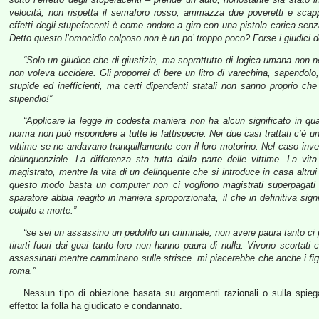
velocità, non rispetta il semaforo rosso, ammazza due poveretti e scap
effetti degli stupefacenti è come andare a giro con una pistola carica senz
Detto questo l’omocidio colposo non è un po’ troppo poco? Forse i giudici d
“Solo un giudice che di giustizia, ma soprattutto di logica umana non n
non voleva uccidere. Gli proporrei di bere un litro di varechina, sapendolo,
stupide ed inefficienti, ma certi dipendenti statali non sanno proprio ch
stipendio!”
“Applicare la legge in codesta maniera non ha alcun significato in qua
norma non può rispondere a tutte le fattispecie. Nei due casi trattati c’è u
vittime se ne andavano tranquillamente con il loro motorino. Nel caso inve
delinquenziale. La differenza sta tutta dalla parte delle vittime. La vi
magistrato, mentre la vita di un delinquente che si introduce in casa altru
questo modo basta un computer non ci vogliono magistrati superpagati e
sparatore abbia reagito in maniera sproporzionata, il che in definitiva sig
colpito a morte.”
“se sei un assassino un pedofilo un criminale, non avere paura tanto ci p
tirarti fuori dai guai tanto loro non hanno paura di nulla. Vivono scortat
assassinati mentre camminano sulle strisce. mi piacerebbe che anche i figli
roma.”
Nessun tipo di obiezione basata su argomenti razionali o sulla spieg
effetto: la folla ha giudicato e condannato.