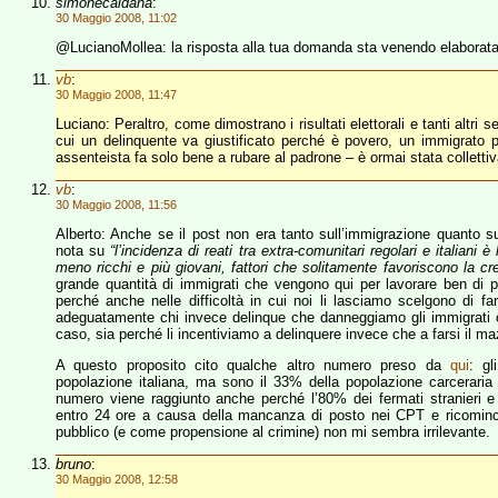
simonecaldana
:
30 Maggio 2008, 11:02
@LucianoMollea: la risposta alla tua domanda sta venendo elaborata 
vb
:
30 Maggio 2008, 11:47
Luciano: Peraltro, come dimostrano i risultati elettorali e tanti altri 
cui un delinquente va giustificato perché è povero, un immigrato 
assenteista fa solo bene a rubare al padrone – è ormai stata collettiv
vb
:
30 Maggio 2008, 11:56
Alberto: Anche se il post non era tanto sull’immigrazione quanto sul 
nota su
“l’incidenza di reati tra extra-comunitari regolari e italian
meno ricchi e più giovani, fattori che solitamente favoriscono la cres
grande quantità di immigrati che vengono qui per lavorare ben di pi
perché anche nelle difficoltà in cui noi li lasciamo scelgono di 
adeguatamente chi invece delinque che danneggiamo gli immigrati o
caso, sia perché li incentiviamo a delinquere invece che a farsi il m
A questo proposito cito qualche altro numero preso da
qui
: gl
popolazione italiana, ma sono il 33% della popolazione carceraria
numero viene raggiunto anche perché l’80% dei fermati stranieri e pr
entro 24 ore a causa della mancanza di posto nei CPT e ricomin
pubblico (e come propensione al crimine) non mi sembra irrilevante.
bruno
:
30 Maggio 2008, 12:58