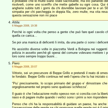
è probabile che le multe siano state sacrosante, ma sto parlando dell
risolverli, come uno sceriffo che mette gabelle su ogni cosa. Qui
angherie subite tutti i gorni da chi dovrebbe lavorare per te e un 5
simpatia per chi parcheggia in doppia fila, zero multe, ma vita res
questa sensazione non mi piace
Attila
:
6 Maggio 2008, 19:38
Perchè io ogni volta che penso a gente che può fare quel cavolo ch
quella ce carica…
Se poi una manica di deficenti li imita, da una parte ci sono i deficent
Ho assistito diverse volte in piazzetta Verdi a Bologna nei ruggenti a
polizia in assetto perchè gli operai del comune volevano mettere i p
loro sono sempre troppo buoni…
Piero
:
6 Maggio 2008, 20:07
Vittorio, sei un precursore di Beppe Grillo e pretendi il reato di omes
te fondato. Beppe Grillo continua nel web l’opera che tu hai iniziato 
“Piu’ precisamente, lo scopo primario del gruppo e’ dimostrare che 
orgogliosamente nel proprio seno qualsiasi schifezza”.
Il guaio è che l’educazione molto spesso non si concilia con la libertà
naso e di pagare multe quando i vertici sono i primi a non rispondere de
Penso che chi ha la responsabilità di guidare un paese, ha anche 
l’osservazione delle regole se chi promuove quelle regole poi è il prim