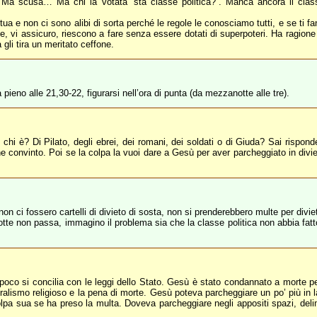
 “Ma scusa… Ma chi la votata ‘sta classe politica?”. Manca ancora il cla
 tua e non ci sono alibi di sorta perché le regole le conosciamo tutti, e se ti f
, vi assicuro, riescono a fare senza essere dotati di superpoteri. Ha ragion
li tira un meritato ceffone.
ieno alle 21,30-22, figurarsi nell’ora di punta (da mezzanotte alle tre).
hi è? Di Pilato, degli ebrei, dei romani, dei soldati o di Giuda? Sai risponde
che convinto. Poi se la colpa la vuoi dare a Gesù per aver parcheggiato in divi
 non ci fossero cartelli di divieto di sosta, non si prenderebbero multe per divie
i notte non passa, immagino il problema sia che la classe politica non abbia fa
poco si concilia con le leggi dello Stato. Gesù è stato condannato a morte per
gralismo religioso e la pena di morte. Gesù poteva parcheggiare un po’ più in l
olpa sua se ha preso la multa. Doveva parcheggiare negli appositi spazi, delim