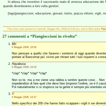
In attesa che inventino il sacrosanto reato di omessa educazione dei fi
quando diventeranno a loro volta genitori.
[tags]piangioccioni, educazione, giovani, torino, piazza vittorio, vigili, mu
This entry was posted on martedì, Maggio 6th, 2008 at 6:25 pm, and is filed under
Pian
27 commenti a “Piangioccioni in rivolta”
Mir
:
6 Maggio 2008, 18:50
Non pensare a quello che faranno i ventenni di oggi quando diventer
portare al Bancomat piu’ vicino per ritirare tutti i tuoi risparmi e cons
Hayabusa
:
6 Maggio 2008, 19:33
*clap* *clap* *clap* *clap*
Non so te, ma a me viene una rabbia a sentire queste cose… Non tan
impedendosi di fare quel che deve fare (imporre l’ordine, se è il caso)
Poi naturalmente ci si stupisce se la gente è sempre più orientata ve
ff
:
6 Maggio 2008, 19:37
Nello specifico dei 200 che hanno fatto scappare i vigili ti sei dimen