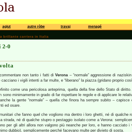
agiut
autre ròbe
travaj
menagé
brillante carriera in Italia
i 2-0
volta
ommentare non tanto i fatti di
Verona
– “normale” aggressione di naziski
cciano i vigili intenti a far multe, e “liberano” la piazza (gridano proprio cos
definito come una pericolosa anteprima, quella della fine dello Stato di dirit
 sono minimamente in grado di far rispettare le regole e di applicare le relativ
 anche la gente “normale” – quella che finora ha sempre subito – capisce 
nti ed osare.
omunitari che fanno quel che vogliono ma dentro i loro ghetti, né di qualche 
lla strada, né di qualche stupro o pestaggio isolato come a Verona: semplic
no per gli altri allora non valgono più neanche per loro, e hanno cacciato i 
minimo dubbio), semplicemente perché facevano multe per divieto di sosta.