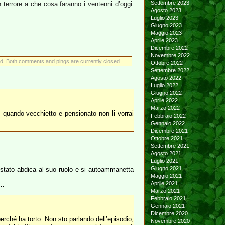
Settembre 2023
n terrore a che cosa faranno i ventenni d’oggi
Agosto 2023
Luglio 2023
Giugno 2023
Maggio 2023
Aprile 2023
Dicembre 2022
Novembre 2022
d. Both comments and pings are currently closed.
Ottobre 2022
Settembre 2022
Agosto 2022
Luglio 2022
Giugno 2022
Aprile 2022
Marzo 2022
 quando vecchietto e pensionato non li vorrai
Febbraio 2022
Gennaio 2022
Dicembre 2021
Ottobre 2021
Settembre 2021
Agosto 2021
Luglio 2021
Giugno 2021
 stato abdica al suo ruolo e si autoammanetta
Maggio 2021
Aprile 2021
i…
Marzo 2021
Febbraio 2021
Gennaio 2021
Dicembre 2020
perché ha torto. Non sto parlando dell’episodio,
Novembre 2020