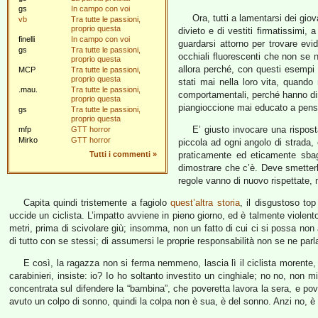
gs
In campo con voi
Ora, tutti a lamentarsi dei giov
vb
Tra tutte le passioni,
proprio questa
divieto e di vestiti firmatissimi,
finelli
In campo con voi
guardarsi attorno per trovare evi
gs
Tra tutte le passioni,
occhiali fluorescenti che non se
proprio questa
allora perché, con questi esempi s
MCP
Tra tutte le passioni,
proprio questa
stati mai nella loro vita, quand
.mau.
Tra tutte le passioni,
comportamentali, perché hanno dimo
proprio questa
piangioccione mai educato a pensar
gs
Tra tutte le passioni,
proprio questa
E’ giusto invocare una rispos
mfp
GTT horror
Mirko
GTT horror
piccola ad ogni angolo di strada, 
Tutti i commenti
»
praticamente ed eticamente sbagl
dimostrare che c’è. Deve smetterla
regole vanno di nuovo rispettate,
Capita quindi tristemente a fagiolo
quest’altra storia
, il disgustoso to
uccide un ciclista. L’impatto avviene in pieno giorno, ed è talmente violento
metri, prima di scivolare giù; insomma, non un fatto di cui ci si possa no
di tutto con se stessi; di assumersi le proprie responsabilità non se ne parla
E così, la ragazza non si ferma nemmeno, lascia lì il ciclista morente,
carabinieri, insiste: io? Io ho soltanto investito un cinghiale; no no, no
concentrata sul difendere la “bambina”, che poveretta lavora la sera, e po
avuto un colpo di sonno, quindi la colpa non è sua, è del sonno. Anzi no, è 