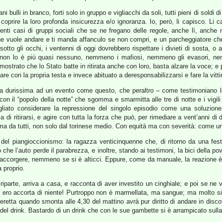
ani bulli in branco, forti solo in gruppo e vigliacchi da soli, tutti pieni di sold
 a coprire la loro profonda insicurezza e/o ignoranza. Io, però, li capisco. Li
denti casi di gruppi sociali che se ne fregano delle regole, anche lì, anche 
 ne vuole andare e ti manda affanculo se non compri, e un parcheggiatore ch
otto gli occhi, i ventenni di oggi dovrebbero rispettare i divieti di sosta, o
o non lo è più quasi nessuno, nemmeno i mafiosi, nemmeno gli evasori, nem
strato che lo Stato batte in ritirata anche con loro, basta alzare la voce; e p
e con la propria testa e invece abituato a deresponsabilizzarsi e fare la vitt
ta durissima ad un evento come questo, che peraltro – come testimoniano le
con il “popolo della notte” che sgomma e smarmitta alle tre di notte e i vigil
iato considerare la repressione del singolo episodio come una soluzione, 
 di ritirarsi, e agire con tutta la forza che può, per rimediare a vent’anni 
 ma da tutti, non solo dal torinese medio. Con equità ma con severità: come 
p del piangioccionismo: la ragazza venticinquenne che, di ritorno da una fest
 che l’auto perde il parabrezza, e inoltre, stando ai testimoni, la bici della p
n accorgere, nemmeno se si è alticci. Eppure, come da manuale, la reazione è 
 proprio.
 riparte, arriva a casa, e racconta di aver investito un cinghiale; e poi se n
n mi ero accorta di niente! Purtroppo non è marmellata, ma sangue; ma molto s
veretta quando smonta alle 4,30 del mattino avrà pur diritto di andare in dis
del drink. Bastardo di un drink che con le sue gambette si è arrampicato sulla r