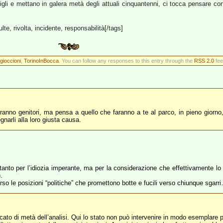
gli e mettano in galera metà degli attuali cinquantenni, ci tocca pensare co
lte, rivolta, incidente, responsabilità[/tags]
gioccioni
,
TorinoInBocca
. You can follow any responses to this entry through the
RSS 2.0
fee
anno genitori, ma pensa a quello che faranno a te al parco, in pieno giorno,
egnarli alla loro giusta causa.
to per l’idiozia imperante, ma per la considerazione che effettivamente lo
.
rso le posizioni “politiche” che promettono botte e fucili verso chiunque sgarr
ticato di metà dell’analisi. Qui lo stato non può intervenire in modo esemplare 