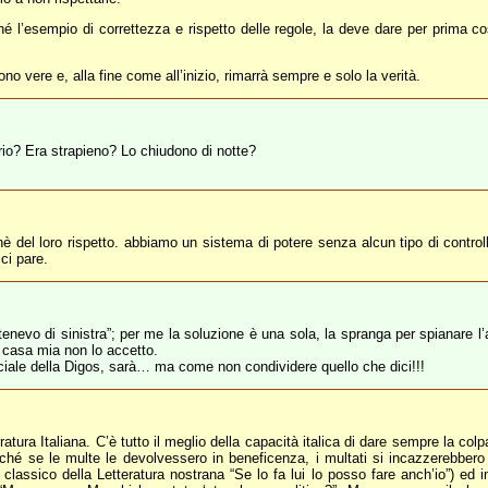
hé l’esempio di correttezza e rispetto delle regole, la deve dare per prima co
vere e, alla fine come all’inizio, rimarrà sempre e solo la verità.
rio? Era strapieno? Lo chiudono di notte?
ichè del loro rispetto. abbiamo un sistema di potere senza alcun tipo di contro
ci pare.
enevo di sinistra”; per me la soluzione è una sola, la spranga per spianare l’
a casa mia non lo accetto.
ficiale della Digos, sarà… ma come non condividere quello che dici!!!
ra Italiana. C’è tutto il meglio della capacità italica di dare sempre la colpa
ché se le multe le devolvessero in beneficenza, i multati si incazzerebbero 
l classico della Letteratura nostrana “Se lo fa lui lo posso fare anch’io”) ed 