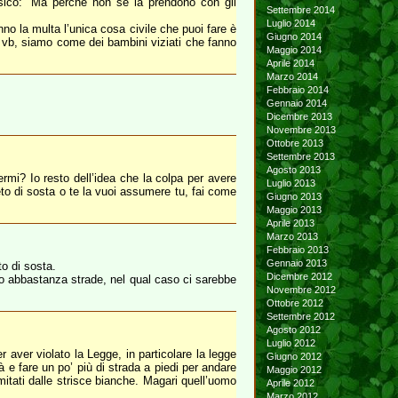
ssico: “Ma perché non se la prendono con gli
Settembre 2014
Luglio 2014
anno la multa l’unica cosa civile che puoi fare è
Giugno 2014
e vb, siamo come dei bambini viziati che fanno
Maggio 2014
Aprile 2014
Marzo 2014
Febbraio 2014
Gennaio 2014
Dicembre 2013
Novembre 2013
Ottobre 2013
Settembre 2013
Agosto 2013
rmi? Io resto dell’idea che la colpa per avere
Luglio 2013
eto di sosta o te la vuoi assumere tu, fai come
Giugno 2013
Maggio 2013
Aprile 2013
Marzo 2013
Febbraio 2013
Gennaio 2013
to di sosta.
Dicembre 2012
tto abbastanza strade, nel qual caso ci sarebbe
Novembre 2012
Ottobre 2012
Settembre 2012
Agosto 2012
Luglio 2012
 aver violato la Legge, in particolare la legge
Giugno 2012
à e fare un po’ più di strada a piedi per andare
Maggio 2012
itati dalle strisce bianche. Magari quell’uomo
Aprile 2012
Marzo 2012