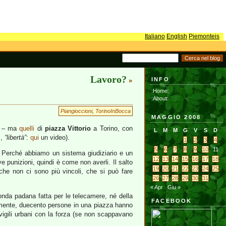
Italiano
English
Piemonteis
Lavoro?
INFO
»
:Home:
:About:
Piangioccioni
,
TorinoInBocca
MAGGIO 2008
n – ma
quelli
di
piazza Vittorio
a Torino, con
L
M
M
G
V
S
D
ì,
“libertà”
:
qui
un video).
1
2
3
4
5
6
7
8
9
10
11
to. Perché abbiamo un sistema giudiziario e un
12
13
14
15
16
17
18
e punizioni, quindi è come non averli. Il salto
19
20
21
22
23
24
25
che non ci sono più vincoli, che si può fare
26
27
28
29
30
31
« Apr
Giu »
ronda padana fatta per le telecamere, né della
FACEBOOK
emente, duecento persone in una piazza hanno
vigili urbani con la forza (se non scappavano