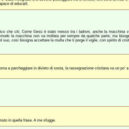
apace di educarli.
elico che citi. Come Gesù è stato messo tra i ladroni, anche la macchina v
o modo la macchina non va mollata per sempre da qualche parte, ma bisog
l suo, così bisogna accettare la multa che ti porge il vigile, con spirito di c
ma a parcheggiare in divieto di sosta, la rassegnazione cristiana va un po’ a 
enuto in quella frase. A me sfugge.