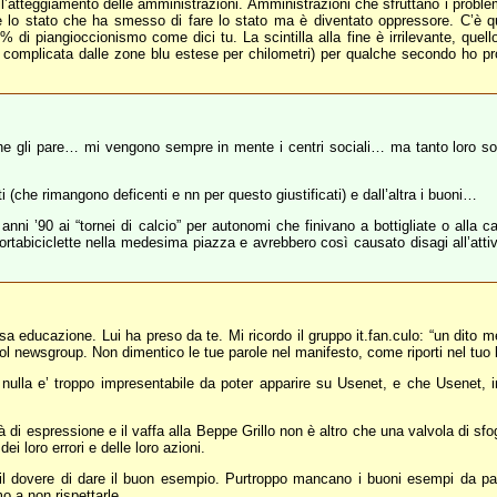
’atteggiamento delle amministrazioni. Amministrazioni che sfruttano i problem
 è lo stato che ha smesso di fare lo stato ma è diventato oppressore. C’è 
0% di piangioccionismo come dici tu. La scintilla alla fine è irrilevante, que
a complicata dalle zone blu estese per chilometri) per qualche secondo ho pr
e gli pare… mi vengono sempre in mente i centri sociali… ma tanto loro son
i (che rimangono deficenti e nn per questo giustificati) e dall’altra i buoni…
nni ’90 ai “tornei di calcio” per autonomi che finivano a bottigliate o alla ca
ortabiciclette nella medesima piazza e avrebbero così causato disagi all’att
sa educazione. Lui ha preso da te. Mi ricordo il gruppo it.fan.culo: “un dito med
col newsgroup. Non dimentico le tue parole nel manifesto, come riporti nel tuo 
nulla e’ troppo impresentabile da poter apparire su Usenet, e che Usenet, in
 di espressione e il vaffa alla Beppe Grillo non è altro che una valvola di sfogo
i loro errori e delle loro azioni.
il dovere di dare il buon esempio. Purtroppo mancano i buoni esempi da par
o a non rispettarle.