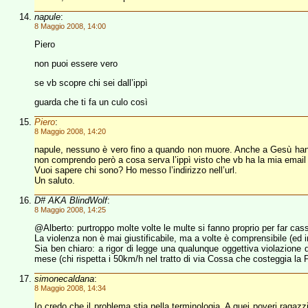
napule
:
8 Maggio 2008, 14:00
Piero
non puoi essere vero
se vb scopre chi sei dall’ippì
guarda che ti fa un culo così
Piero
:
8 Maggio 2008, 14:20
napule, nessuno è vero fino a quando non muore. Anche a Gesù hanno
non comprendo però a cosa serva l’ippì visto che vb ha la mia email 
Vuoi sapere chi sono? Ho messo l’indirizzo nell’url.
Un saluto.
D# AKA BlindWolf
:
8 Maggio 2008, 14:25
@Alberto: purtroppo molte volte le multe si fanno proprio per far cas
La violenza non è mai giustificabile, ma a volte è comprensibile (ed 
Sia ben chiaro: a rigor di legge una qualunque oggettiva violazione
mese (chi rispetta i 50km/h nel tratto di via Cossa che costeggia la Pe
simonecaldana
:
8 Maggio 2008, 14:34
Io credo che il problema stia nella terminologia. A quei poveri ragazz