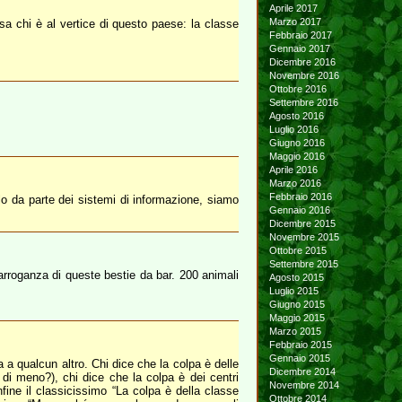
Aprile 2017
Marzo 2017
sa chi è al vertice di questo paese: la classe
Febbraio 2017
Gennaio 2017
Dicembre 2016
Novembre 2016
Ottobre 2016
Settembre 2016
Agosto 2016
Luglio 2016
Giugno 2016
Maggio 2016
Aprile 2016
Marzo 2016
Febbraio 2016
llo da parte dei sistemi di informazione, siamo
Gennaio 2016
Dicembre 2015
Novembre 2015
Ottobre 2015
Settembre 2015
arroganza di queste bestie da bar. 200 animali
Agosto 2015
Luglio 2015
Giugno 2015
Maggio 2015
Marzo 2015
Febbraio 2015
Gennaio 2015
 a qualcun altro. Chi dice che la colpa è delle
Dicembre 2014
di meno?), chi dice che la colpa è dei centri
Novembre 2014
infine il classicissimo “La colpa è della classe
Ottobre 2014