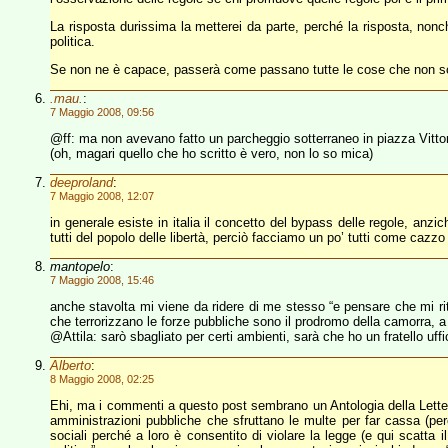
La risposta durissima la metterei da parte, perché la risposta, nonc
politica.
Se non ne è capace, passerà come passano tutte le cose che non sono 
.mau.
:
7 Maggio 2008, 09:56
@ff: ma non avevano fatto un parcheggio sotterraneo in piazza Vitto
(oh, magari quello che ho scritto è vero, non lo so mica)
deeproland
:
7 Maggio 2008, 12:07
in generale esiste in italia il concetto del bypass delle regole, anz
tutti del popolo delle libertà, perciò facciamo un po’ tutti come cazzo 
mantopelo
:
7 Maggio 2008, 15:46
anche stavolta mi viene da ridere di me stesso “e pensare che mi rit
che terrorizzano le forze pubbliche sono il prodromo della camorra, 
@Attila: sarò sbagliato per certi ambienti, sarà che ho un fratello uf
Alberto
:
8 Maggio 2008, 02:25
Ehi, ma i commenti a questo post sembrano un Antologia della Letteratu
amministrazioni pubbliche che sfruttano le multe per far cassa (per
sociali perché a loro è consentito di violare la legge (e qui scatta i