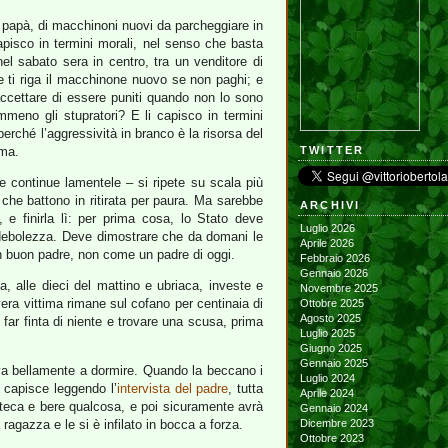
i di papà, di macchinoni nuovi da parcheggiare in
 capisco in termini morali, nel senso che basta
nel sabato sera in centro, tra un venditore di
e ti riga il macchinone nuovo se non paghi; e
 accettare di essere puniti quando non lo sono
meno gli stupratori? E li capisco in termini
erché l’aggressività in branco è la risorsa del
ima.
TWITTER
 continue lamentele – si ripete su scala più
i che battono in ritirata per paura. Ma sarebbe
ARCHIVI
e finirla lì: per prima cosa, lo Stato deve
Luglio 2026
di debolezza. Deve dimostrare che da domani le
Aprile 2026
un buon padre, non come un padre di oggi.
Febbraio 2026
Gennaio 2026
a, alle dieci del mattino e ubriaca, investe e
Novembre 2025
overa vittima rimane sul cofano per centinaia di
Ottobre 2025
Agosto 2025
far finta di niente e trovare una scusa, prima
Luglio 2025
Giugno 2025
Gennaio 2025
e va bellamente a dormire. Quando la beccano i
Luglio 2024
i capisce leggendo l’
intervista del padre
, tutta
Aprile 2024
coteca e bere qualcosa, e poi sicuramente avrà
Gennaio 2024
agazza e le si è infilato in bocca a forza.
Dicembre 2023
Ottobre 2023