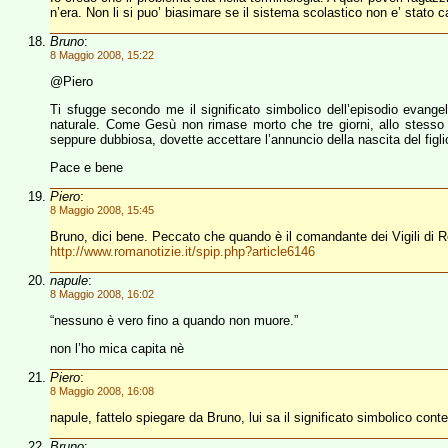
n’era. Non li si puo’ biasimare se il sistema scolastico non e’ stato c
Bruno
:
8 Maggio 2008, 15:22
@Piero
Ti sfugge secondo me il significato simbolico dell’episodio evang
naturale. Come Gesù non rimase morto che tre giorni, allo stess
seppure dubbiosa, dovette accettare l’annuncio della nascita del figlio
Pace e bene
Piero
:
8 Maggio 2008, 15:45
Bruno, dici bene. Peccato che quando è il comandante dei Vigili di Ro
http://www.romanotizie.it/spip.php?article6146
napule
:
8 Maggio 2008, 16:02
“nessuno è vero fino a quando non muore.”
non l’ho mica capita nè
Piero
:
8 Maggio 2008, 16:08
napule, fattelo spiegare da Bruno, lui sa il significato simbolico cont
Bruno
: