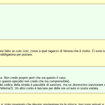
 fatto un culo così, come a quel ragazzo di Verona che è morto. Ci sono ta
obbligatoria per postare.
sa. Non credo proprio però che sia questo il caso.
in questo episodio non credo che sia comprensibile).
 del codice della strada è passibile di sanzioni, ma se dovessimo sanzionare
llerina?). Un altro conto è lasciare per delle ore un’auto in sosta vietata.
i e’ stato insegnato che devono posteggiare tra le strisce, loro sono arrivati 