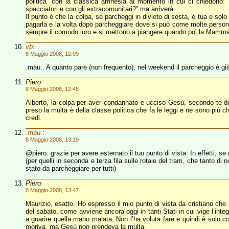
politica” con la classica amnesia al momento in cui ci chiedono:
spacciatori e con gli extracomunitari?” ma arriverà…
Il punto è che la colpa, se parcheggi in divieto di sosta, è tua e solo
pagarla e la volta dopo parcheggiare dove si può come molte persone
sempre il comodo loro e si mettono a piangere quando poi la Mamma g
vb
:
8 Maggio 2008, 12:09
.mau.: A quanto pare (non frequento), nel weekend il parcheggio è già p
Piero
:
8 Maggio 2008, 12:45
Alberto, la colpa per aver condannato e ucciso Gesù, secondo te di c
preso la multa è della classe politica che fa le leggi e ne sono più 
credi.
.mau.
:
8 Maggio 2008, 13:19
@piero: grazie per avere esternato il tuo punto di vista. In effetti, se
(per quelli in seconda e terza fila sulle rotaie del tram, che tanto d
stato da parcheggiare per tutti)
Piero
:
8 Maggio 2008, 13:47
Maurizio, esatto. Ho espresso il mio punto di vista da cristiano che 
del sabato, come avviene ancora oggi in tanti Stati in cui vige l’inte
a guarire quella mano malata. Non l’ha voluta fare e quindi è solo c
moriva, ma Gesù non prendeva la multa.