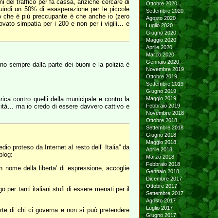
i del traffico per fa cassa, anziché cercare di
Ottobre 2020
quindi un 50% di esasperazione per le piccole
Settembre 2020
llo che è più preccupante è che anche io (zero
Agosto 2020
ovato simpatia per i 200 e non per i vigili… e
Luglio 2020
Giugno 2020
Maggio 2020
Aprile 2020
Marzo 2020
Gennaio 2020
o sempre dalla parte dei buoni e la polizia è
Novembre 2019
Ottobre 2019
Settembre 2019
Giugno 2019
rica contro quelli della municipale e contro la
Maggio 2019
ività… ma io credo di essere davvero cattivo e
Febbraio 2019
Novembre 2018
Ottobre 2018
Settembre 2018
Giugno 2018
Maggio 2018
io proteso da Internet al resto dell’ Italia” da
Aprile 2018
blog:
Marzo 2018
Febbraio 2018
 nome della liberta’ di espressione, accoglie
Gennaio 2018
Dicembre 2017
Ottobre 2017
 per tanti italiani stufi di essere menati per il
Settembre 2017
Agosto 2017
Luglio 2017
te di chi ci governa e non si può pretendere
Giugno 2017