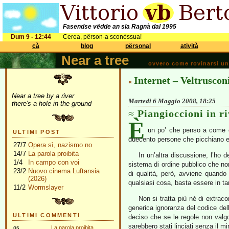
Fasendse vëdde an sla Ragnà dal 1995
Dum 9 - 12:44
Cerea, përson-a sconòssua!
cà
blog
përsonal
atività
Near a tree
ovvero come rovinarsi una 
Internet – Veltruscon
«
Near a tree by a river
Martedì 6 Maggio 2008, 18:25
there's a hole in the ground
Piangioccioni in ri
È
un po’ che penso a come c
ULTIMI POST
duecento persone che picchiano e ca
27/7
Opera sì, nazismo no
14/7
La parola proibita
In un’altra discussione, l’ho 
1/4
In campo con voi
sistema di ordine pubblico che non
23/2
Nuovo cinema Luftansia
di qualità, però, avviene quando
(2026)
qualsiasi cosa, basta essere in ta
11/2
Wormslayer
Non si tratta più né di extrac
generica ignoranza del codice de
ULTIMI COMMENTI
deciso che se le regole non valgo
sarebbero stati linciati senza il 
gs
La parola proibita